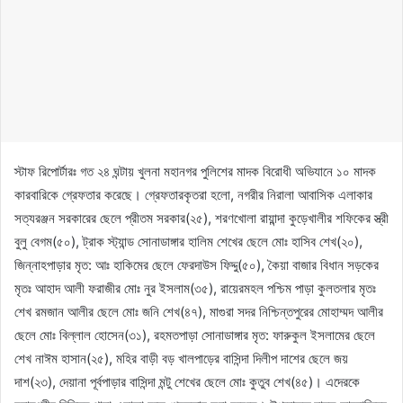
স্টাফ রিপোর্টারঃ গত ২৪ ঘন্টায় খুলনা মহানগর পুলিশের মাদক বিরোধী অভিযানে ১০ মাদক
কারবারিকে গ্রেফতার করেছে। গ্রেফতারকৃতরা হলো, নগরীর নিরালা আবাসিক এলাকার
সত্যরঞ্জন সরকারের ছেলে প্রীতম সরকার(২৫), শরণখোলা রায়ান্দা কুড়েখালীর শফিকের স্ত্রী
বুলু বেগম(৫০), ট্রাক স্ট্যান্ড সোনাডাঙ্গার হালিম শেখের ছেলে মোঃ হাসিব শেখ(২০),
জিন্নাহপাড়ার মৃত: আঃ হাকিমের ছেলে ফেরদাউস ফিদ্দু(৫০), কৈয়া বাজার বিধান সড়কের
মৃতঃ আহাদ আলী ফরাজীর মোঃ নুর ইসলাম(৩৫), রায়েরমহল পশ্চিম পাড়া কুলতলার মৃতঃ
শেখ রমজান আলীর ছেলে মোঃ জনি শেখ(৪৭), মাগুরা সদর নিশ্চিন্তপুরের মোহাম্মদ আলীর
ছেলে মোঃ বিল্লাল হোসেন(৩১), রহমতপাড়া সোনাডাঙ্গার মৃত: ফারুকুল ইসলামের ছেলে
শেখ নাঈম হাসান(২৫), মহির বাড়ী বড় খালপাড়ের বাসিন্দা দিলীপ দাশের ছেলে জয়
দাশ(২৩), দেয়ানা পূর্বপাড়ার বাসিন্দা মন্টু শেখের ছেলে মোঃ কুতুব শেখ(৪৫)। এদেরকে