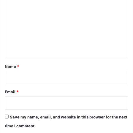
C
o
m
m
e
n
t
*
Name
*
Email
*
Save my name, email, and website in this browser for the next
time I comment.