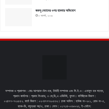
জকসু নেতাদের ওপর হামলার অভিযোগ
৫ আগস্ট, ২০২৬
সম্পাদক ও প্রকাশক : মোঃ আশরাফ-উল-হক, নির্বাহী সম্পাদক এবং সি.ই.ও : এনামুল হক সাহেদ,
প্রধান কার্যালয় : প্রবাহ টাওয়ার, ৩ কে,ডি,এ এভিনিউ, খুলনা। বাণিজ্যিক বিভাগ :
০২৪৭৭-৭২২৫৫২. বার্তা বিভাগ : ০২-৪৭৭৭২০৫৩২। ঢাকা অফিস : হাউজ নং-২০১, রোড নং-৫,
ব্লক-ডি, বসুন্ধরা আ/এ, ঢাকা। ফোন : ০১৭১৪-০৩৮৮২৩, ই-মেইল: