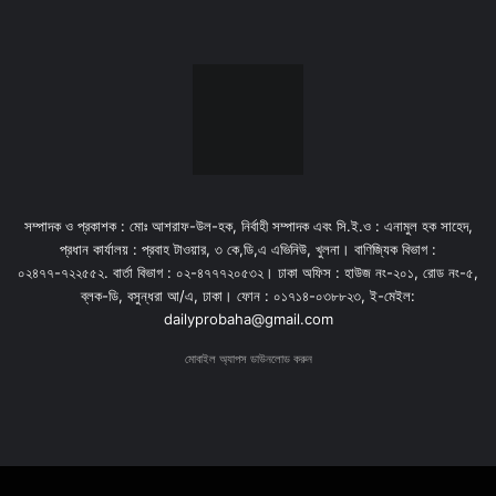
সম্পাদক ও প্রকাশক : মোঃ আশরাফ-উল-হক, নির্বাহী সম্পাদক এবং সি.ই.ও : এনামুল হক সাহেদ,
প্রধান কার্যালয় : প্রবাহ টাওয়ার, ৩ কে,ডি,এ এভিনিউ, খুলনা। বাণিজ্যিক বিভাগ :
০২৪৭৭-৭২২৫৫২. বার্তা বিভাগ : ০২-৪৭৭৭২০৫৩২। ঢাকা অফিস : হাউজ নং-২০১, রোড নং-৫,
ব্লক-ডি, বসুন্ধরা আ/এ, ঢাকা। ফোন : ০১৭১৪-০৩৮৮২৩, ই-মেইল:
dailyprobaha@gmail.com
মোবাইল অ্যাপস ডাউনলোড করুন