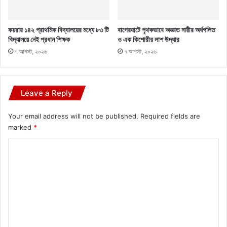
কয়রার ১৪২ প্রাথমিক বিদ্যালয়ের মধ্যে ৮৩ টি
বাগেরহাটে পৃথকভাবে অজ্ঞাত নারীর অর্ধগলিত
বিদ্যালয়ে নেই প্রধান শিক্ষক
ও এক কিশোরীর লাশ উদ্ধার
৭ আগস্ট, ২০২৬
৭ আগস্ট, ২০২৬
Leave a Reply
Your email address will not be published.
Required fields are
marked
*
C
o
m
m
e
n