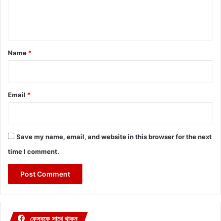
e
n
t
*
Name
*
Email
*
Save my name, email, and website in this browser for the next
time I comment.
ফেসবুকে সাথে থাকুন