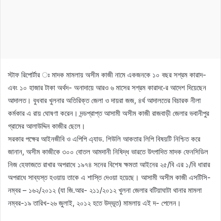
স্টাফ রিপোর্টার ঃ মাদক মামলায় অসীম কাজী নামে একজনকে ১০ বছর সশ্রম কারাদ-
এবং ১০ হাজার টাকা অর্থদ- অনাদায়ে আরও ৬ মাসের সশ্রম কারাদ-ের আদেশ দিয়েছেন
আদালত। বুধবার খুলনার অতিরিক্ত জেলা ও দায়রা জজ, ৪র্থ আদালতের বিচারক নীলা
কর্মকার এ রায় ঘোষণা করেন। দন্ডপ্রাপ্ত আসামী অসীম কাজী রাজবাড়ী জেলার ভবানীপুর
গ্রামের আলাউদ্দিন কাজীর ছেলে।
সরকার পক্ষের আইনজীবি ও এপিপি এ্যাড. শিউলি আকতার লিপি বিষয়টি নিশ্চিত করে
জানান, অসীম কাজীকে ৩০০ বোতল আমদানী নিষিদ্ধ ভারতে উৎপাদিত মাদক ফেনসিডিল
নিজ হেফাজতে রাখার অপরাধে ১৯৭৪ সনের বিশেষ ক্ষমতা আইনের ২৫/বি এর ১/বি ধারার
অপরাধে সাব্যস্ত হওয়ায় তাকে এ শাস্তি দেওয়া হয়েছে। আসামী অসীম কাজী এসটিসি-
নম্বর – ১৬২/২০১২ (যা জি.আর- ২১১/২০১২ খুলনা জেলার বটিয়াঘাটা থানার মামলা
নম্বর-১৯ তারিখ-২৬ জুলাই, ২০১২ হতে উদ্ভূত) মামলায় এই দ- পেলেন।