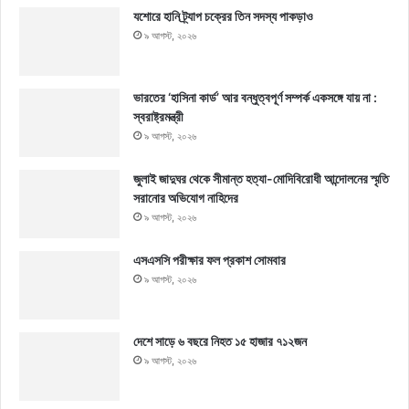
যশোরে হানি ট্র্যাপ চক্রের তিন সদস্য পাকড়াও
৯ আগস্ট, ২০২৬
ভারতের ‘হাসিনা কার্ড’ আর বন্ধুত্বপূর্ণ সম্পর্ক একসঙ্গে যায় না :
স্বরাষ্ট্রমন্ত্রী
৯ আগস্ট, ২০২৬
জুলাই জাদুঘর থেকে সীমান্ত হত্যা-মোদিবিরোধী আন্দোলনের স্মৃতি
সরানোর অভিযোগ নাহিদের
৯ আগস্ট, ২০২৬
এসএসসি পরীক্ষার ফল প্রকাশ সোমবার
৯ আগস্ট, ২০২৬
দেশে সাড়ে ৬ বছরে নিহত ১৫ হাজার ৭১২জন
৯ আগস্ট, ২০২৬