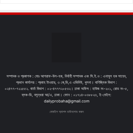
সম্পাদক ও প্রকাশক : মোঃ আশরাফ-উল-হক, নির্বাহী সম্পাদক এবং সি.ই.ও : এনামুল হক সাহেদ,
প্রধান কার্যালয় : প্রবাহ টাওয়ার, ৩ কে,ডি,এ এভিনিউ, খুলনা। বাণিজ্যিক বিভাগ :
০২৪৭৭-৭২২৫৫২. বার্তা বিভাগ : ০২-৪৭৭৭২০৫৩২। ঢাকা অফিস : হাউজ নং-২০১, রোড নং-৫,
ব্লক-ডি, বসুন্ধরা আ/এ, ঢাকা। ফোন : ০১৭১৪-০৩৮৮২৩, ই-মেইল:
dailyprobaha@gmail.com
মোবাইল অ্যাপস ডাউনলোড করুন