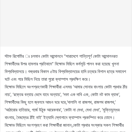
স্টাফ রিপোর্টার ঃ চলমান কোটা আন্দোলনে “সারাদেশে শান্তিপূর্ণ কোটা আন্দোলনরত
শিক্ষার্থীদের উপর হামলার প্রতিবাদে” বিক্ষোভ মিছিল কর্মসূচি পালন করা হয়েছে খুলনা
বিশ্ববিদ্যালয়ে। শুক্রবার বিকাল ৫টায় বিশ্ববিদ্যালয়ের হাদি চত্বরে বিশাল ছাত্র সমাবেশ
ঘটে এবং পরে মিছিল নিয়ে তারা পুরো ক্যাম্পাস প্রদক্ষিণ করে।
বিক্ষোভ মিছিলে অংশগ্রহণকারী শিক্ষার্থীরা এসময় ‘আমার সোনার বাংলায় কোটা প্রথার ঠাঁয়
নায়’, ‘রক্তের বন্যায় ভেসে যাবে অন্যায়’, ‘দফা এক দাবি এক, কোটা নট কাম ব্যাক’,
শিক্ষার্থীদের কিছু হলে জ্বলবে আগুন ঘরে ঘরে,‘দালালি না রাজপথ, রাজপথ রাজপথ,’
‘আঠারোর হাতিয়ার, গর্জে উঠুক আরেকবার’, ‘কোটা না মেধা, মেধা মেধা’, ‘মুক্তিযুদ্ধের
বাংলায়, বৈষম্যের ঠাঁই নাই’ ইত্যাদি স্লোগানে ক্যাম্পাস প্রকম্পিত করে তোলে।
বিক্ষোভ মিছিলে অংশগ্রহণ করা শিক্ষার্থীরা জানান,কোটা প্রথার সংস্কার সকল শিক্ষার্থীর