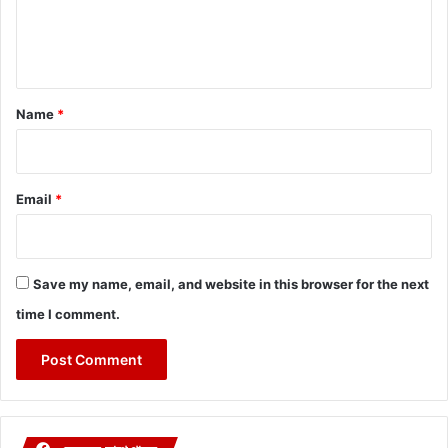
e
n
t
*
Name
*
Email
*
Save my name, email, and website in this browser for the next
time I comment.