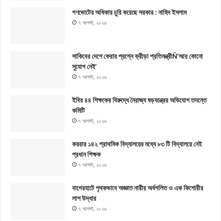
গণভোটের অধিকার চুরি করেছে সরকার : নাহিদ ইসলাম
৭ আগস্ট, ২০২৬
সাকিবের দেশে ফেরার প্রশ্নে ক্রীড়া প্রতিমন্ত্রীÑ‘আর কোনো
সুযোগ নেই’
৭ আগস্ট, ২০২৬
ইবির ৪৪ শিক্ষকের বিরুদ্ধে নৈরাজ্য ষড়যন্ত্রের অভিযোগ তদন্তে
কমিটি
৭ আগস্ট, ২০২৬
কয়রার ১৪২ প্রাথমিক বিদ্যালয়ের মধ্যে ৮৩ টি বিদ্যালয়ে নেই
প্রধান শিক্ষক
৭ আগস্ট, ২০২৬
বাগেরহাটে পৃথকভাবে অজ্ঞাত নারীর অর্ধগলিত ও এক কিশোরীর
লাশ উদ্ধার
৭ আগস্ট, ২০২৬