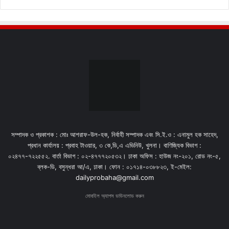
সম্পাদক ও প্রকাশক : মোঃ আশরাফ-উল-হক, নির্বাহী সম্পাদক এবং সি.ই.ও : এনামুল হক সাহেদ,
প্রধান কার্যালয় : প্রবাহ টাওয়ার, ৩ কে,ডি,এ এভিনিউ, খুলনা। বাণিজ্যিক বিভাগ :
০২৪৭৭-৭২২৫৫২. বার্তা বিভাগ : ০২-৪৭৭৭২০৫৩২। ঢাকা অফিস : হাউজ নং-২০১, রোড নং-৫,
ব্লক-ডি, বসুন্ধরা আ/এ, ঢাকা। ফোন : ০১৭১৪-০৩৮৮২৩, ই-মেইল:
dailyprobaha@gmail.com
মোবাইল অ্যাপস ডাউনলোড করুন