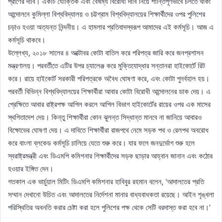
প্রাণের দাবি। একটি যৌক্তিক এবং বৈষম্য বিরোধী দাবি নিয়ে শান্তিপূর্ণভাবে চলতে থাকা
আন্দোলনে কুমিল্লা বিশ্ববিদ্যালয় ও চট্টগ্রাম বিশ্ববিদ্যালয়ের শিক্ষার্থীদের ওপর পুলিশের
চড়াও হওয়া অত্যন্ত নিন্দনীয়। এ হামলার প্রতিবাদস্বরূপ আমাদের এই কর্মসূচি। আজ এ
কর্মসূচি থাকবে।
উল্লেখ্য, ২০১৮ সালের ৪ অক্টোবর কোটা বাতিল করে পরিপত্র জারি করে জনপ্রশাসন
মন্ত্রণালয়। পরবর্তীতে এটির উপর চ্যালেঞ্জ করে মুক্তিযোদ্ধার সন্তানরা হাইকোর্টে রিট
করে। রায়ে হাইকোর্ট সরকারী পরিপত্রকে অবৈধ ঘোষণা করে, এবং কোটা পুনর্বহাল হয়।
পরবর্তী বিভিন্ন বিশ্ববিদ্যালয়ের শিক্ষার্থীরা আবার কোটা বিরোধী আন্দোলনের ডাক দেয়। এ
প্রেক্ষিতে আবার রাষ্ট্রপক্ষ আপিল করলে আপিল বিভাগ হাইকোর্টের রায়ের ওপর এক মাসের
স্থগিতাদেশ দেয়। কিন্তু শিক্ষার্থীরা কোন ঝুলন্ত সিদ্ধান্ত মানবে না জানিয়ে আবারও
বিক্ষোভের ঘোষণা দেয়। এ দাবিতে শিক্ষার্থীরা রাজপথে নেমে সড়ক পথ ও রেলপথ অবরোধ
করে বাংলা ব্লকেড কর্মসূচি চালিয়ে যেতে শুরু করে। যার ফলে জনদুর্ভোগ শুরু হলে
স্বরাষ্ট্রমন্ত্রী এবং ডিএমপি কমিশনার শিক্ষার্থীদের সড়ক ছাড়ার আহ্বান জানান এবং কঠোর
হওয়ার ইঙ্গিত দেন।
গতকাল এক ভার্চুয়াল মিটিং ডিএমপি কমিশনার হাবিবুর রহমান বলেন, ‘আদালতের প্রতি
সম্মান দেখানো উচিত এবং আদালতের নির্দেশনা মানার বাধ্যবাধকতা রয়েছে। আইন শৃঙ্খলা
পরিস্থিতির অবনতি করার চেষ্টা করা হলে পুলিশের পক্ষ থেকে সেটি বরদাস্ত করা হবে না।’