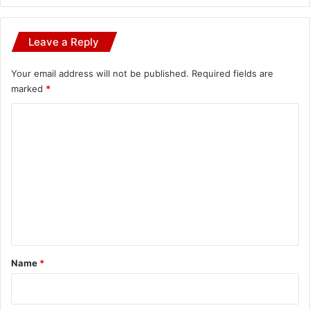
Leave a Reply
Your email address will not be published.
Required fields are
marked
*
C
o
m
m
e
n
t
*
Name
*