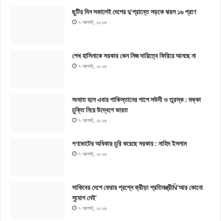
ছুটির দিন সকালেই দেশের দু’প্রান্তে সড়কে ঝরল ১৬ প্রাণ
৭ আগস্ট, ২০২৬
শেখ হাসিনাকে সরকার কেন নিজ দায়িত্বে ফিরিয়ে আনছে না
৭ আগস্ট, ২০২৬
সংঘাত হলে এবার পাকিস্তানের পাশে সউদী ও তুরস্ক : মক্কা
চুক্তি নিয়ে উদ্বেগে ভারত
৭ আগস্ট, ২০২৬
গণভোটের অধিকার চুরি করেছে সরকার : নাহিদ ইসলাম
৭ আগস্ট, ২০২৬
সাকিবের দেশে ফেরার প্রশ্নে ক্রীড়া প্রতিমন্ত্রীÑ‘আর কোনো
সুযোগ নেই’
৭ আগস্ট, ২০২৬