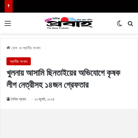
Menu
Switch
এখা
হোম
→
স্থানীয় সংবাদ
স্থানীয় সংবাদ
খুলনায় আসামি ছিনতাইয়ের অভিযোগে কৃষক
লীগ নেত্রীসহ ১৪জন গ্রেফতার
দৈনিক প্রবাহ
১৩ জুলাই, ২০২৪