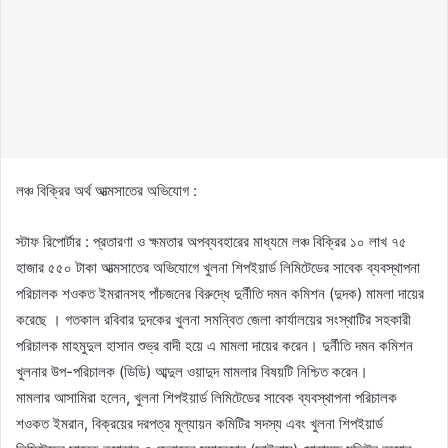
লঞ্চ বিক্রির অর্থ আত্মসাতের অভিযোগ :
স্টাফ রিপোর্টার : প্রতারণা ও ক্ষমতার অপব্যবহারের মাধ্যমে লঞ্চ বিক্রির ১০ লাখ ৭৫
হাজার ৫৫০ টাকা আত্মসাতের অভিযোগে খুলনা শিপইয়ার্ড লিমিটেডের সাবেক ব্যবস্থাপনা
পরিচালক শওকত ইমরানসহ পাঁচজনের বিরুদ্ধে দুর্নীতি দমন কমিশন (দুদক) মামলা দায়ের
করেছে । গতকাল রবিবার দুদকের খুলনা সমন্বিত জেলা কার্যালয়ের সংস্থাটির সহকারী
পরিচালক মাহমুদুল হাসান শুভ্র বাদী হয়ে এ মামলা দায়ের করেন। দুর্নীতি দমন কমিশন
খুলনার উপ-পরিচালক (ডিডি) আব্দুল ওয়াদুদ মামলার বিষয়টি নিশ্চিত করেন।
মামলার আসামিরা হলেন, খুলনা শিপইয়ার্ড লিমিটেডের সাবেক ব্যবস্থাপনা পরিচালক
শওকত ইমরান, বিক্রয়ের দরপত্র মূল্যায়ন কমিটির সদস্য এবং খুলনা শিপইয়ার্ড