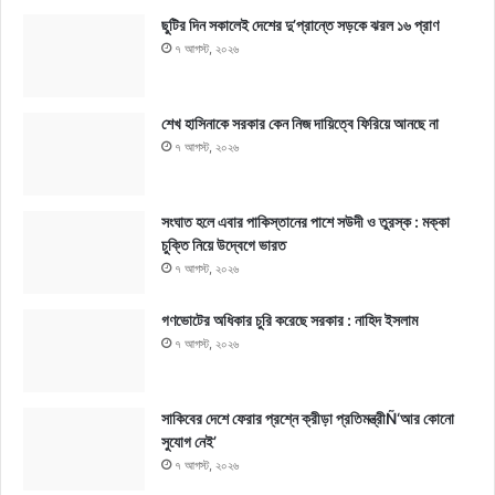
ছুটির দিন সকালেই দেশের দু’প্রান্তে সড়কে ঝরল ১৬ প্রাণ
৭ আগস্ট, ২০২৬
শেখ হাসিনাকে সরকার কেন নিজ দায়িত্বে ফিরিয়ে আনছে না
৭ আগস্ট, ২০২৬
সংঘাত হলে এবার পাকিস্তানের পাশে সউদী ও তুরস্ক : মক্কা
চুক্তি নিয়ে উদ্বেগে ভারত
৭ আগস্ট, ২০২৬
গণভোটের অধিকার চুরি করেছে সরকার : নাহিদ ইসলাম
৭ আগস্ট, ২০২৬
সাকিবের দেশে ফেরার প্রশ্নে ক্রীড়া প্রতিমন্ত্রীÑ‘আর কোনো
সুযোগ নেই’
৭ আগস্ট, ২০২৬