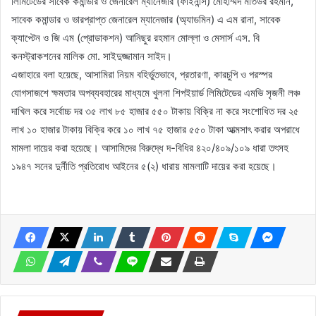
লিমিটেডের সাবেক কমান্ডার ও জেনারেল ম্যানেজার (ফাইনান্স) মোহাম্মদ মতিউর রহমান,
সাবেক কমান্ডার ও ভারপ্রাপ্ত জেনারেল ম্যানেজার (অ্যাডমিন) এ এম রানা, সাবেক
ক্যাপ্টেন ও জি এম (প্রোডাকশন) আনিছুর রহমান মোল্লা ও মেসার্স এস. বি
কনস্ট্রাকশনের মালিক মো. সাইদুজ্জামান সাইদ।
এজাহারে বলা হয়েছে, আসামিরা নিয়ম বহির্ভুতভাবে, প্রতারণা, কারচুপি ও পরস্পর
যোগসাজশে ক্ষমতার অপব্যবহারের মাধ্যমে খুলনা শিপইয়ার্ড লিমিটেডের এমভি সৃজনী লঞ্চ
দাখিল করে সর্বোচ্চ দর ৩৫ লাখ ৮৫ হাজার ৫৫০ টাকায় বিক্রি না করে সংশোধিত দর ২৫
লাখ ১০ হাজার টাকায় বিক্রি করে ১০ লাখ ৭৫ হাজার ৫৫০ টাকা আত্মসাৎ করার অপরাধে
মামলা দায়ের করা হয়েছে। আসামিদের বিরুদ্ধে দ-বিধির ৪২০/৪০৯/১০৯ ধারা তৎসহ
১৯৪৭ সনের দুর্নীতি প্রতিরোধ আইনের ৫(২) ধারায় মামলাটি দায়ের করা হয়েছে।