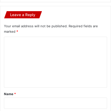
Leave a Reply
Your email address will not be published.
Required fields are
marked
*
C
o
m
m
e
n
t
*
Name
*