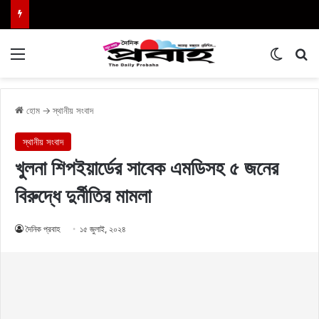
Menu
Switch
এখা
হোম
→
স্থানীয় সংবাদ
স্থানীয় সংবাদ
খুলনা শিপইয়ার্ডের সাবেক এমডিসহ ৫ জনের
বিরুদ্ধে দুর্নীতির মামলা
দৈনিক প্রবাহ
১৫ জুলাই, ২০২৪