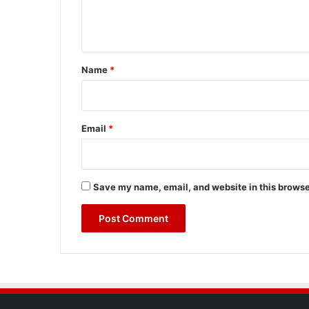
e
n
t
*
Name
*
Email
*
Save my name, email, and website in this browse