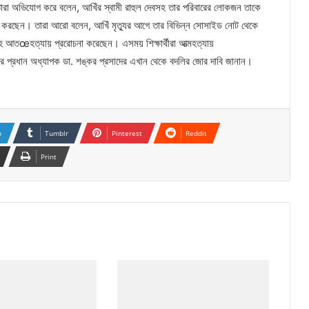
া অভিযোগ করে বলেন, আখিঁর স্বামী রাহুল দেবসহ তার পরিবারের লোকজন তাকে
া করছেন। তারা আরো বলেন, আখিঁ মৃত্যুর আগে তার বিভিন্ন সোসাইড নোট থেকে
হ আতœহত্যায় প্ররোচনা করেছেন। এসময় শিক্ষার্থীরা আত্মহত্যায়
ের প্রধান অধ্যাপক ডা. শঙ্কর প্রসাদের এখান থেকে বদলির জোর দাবি জানান।
n
Tumblr
Pinterest
Reddit
Print