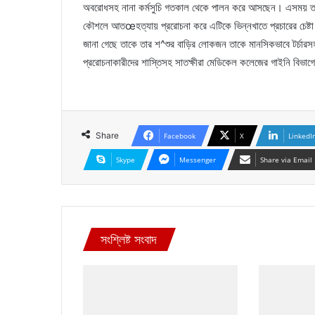
অবরোধসহ নানা কর্মসুচি গতকাল থেকে পালন করে আসছেন। এসময় তার
কৌশলে আতœহত্যায় প্ররোচনা করে এটিকে ভিন্নখাতে প্রচারের চেষ্ট
জানা গেছে তাকে তার শ^শুর বাড়ির লোকজন তাকে মানসিকভাবে টর্চারস
প্ররোচনাকারীদের শাস্তিসহ সাতক্ষীরা মেডিকেল কলেজের গাইনি বিভাগ
Share
Facebook
X
LinkedI
Skype
Messenger
Share via Email
সংশ্লিষ্ট সংবাদ