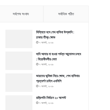
সর্বশেষ সংবাদ
সর্বাধিক পঠিত
দিল্লিতে বসে শেখ হাসিনা উস্কানি :
ঢাকার তীব্র ক্ষোভ
৭ আগস্ট, ২০২৬
দাবি আদায় না হওয়া পর্যন্ত আন্দোলন চলবে
: বিরোধীদলীয় নেতা
৭ আগস্ট, ২০২৬
ভারতের ভূমিকা নিয়ে ক্ষোভ, শেখ হাসিনার
প্রত্যর্পণ চাইল এনসিপি
৭ আগস্ট, ২০২৬
রাষ্ট্রপতি নির্বাচন ২০ আগস্ট
৭ আগস্ট, ২০২৬