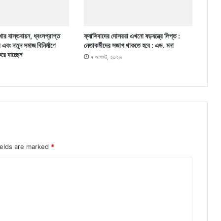
ার বাস্তবায়ন, ধ্বংসপ্রাপ্ত
ফ্যাসিবাদের দোসররা এখনো ষড়যন্ত্রে লিপ্ত :
র এবং নতুন সমাজ বিনির্মাণে
নেতাকর্মীদের সজাগ থাকতে হবে : এড. মনা
করে যাচ্ছেন
৭ আগস্ট, ২০২৬
ields are marked
*