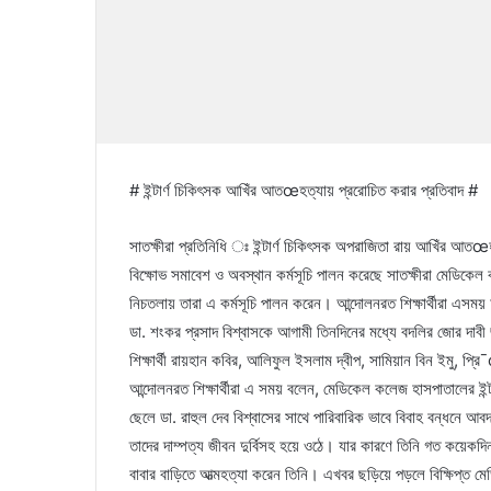
# ইন্টার্ণ চিকিৎসক আখিঁর আতœহত্যায় প্ররোচিত করার প্রতিবাদ #
সাতক্ষীরা প্রতিনিধি ঃ ইন্টার্ণ চিকিৎসক অপরাজিতা রায় আখিঁর আতœহত্
বিক্ষোভ সমাবেশ ও অবস্থান কর্মসূচি পালন করেছে সাতক্ষীরা মেডিক
নিচতলায় তারা এ কর্মসূচি পালন করেন। আন্দোলনরত শিক্ষার্থীরা এসম
ডা. শংকর প্রসাদ বিশ্বাসকে আগামী তিনদিনের মধ্যে বদলির জোর দাবী 
শিক্ষার্থী রায়হান কবির, আলিফুল ইসলাম দ্বীপ, সামিয়ান বিন ইমু, প্
আন্দোলনরত শিক্ষার্থীরা এ সময় বলেন, মেডিকেল কলেজ হাসপাতালের ইন্ট
ছেলে ডা. রাহুল দেব বিশ্বাসের সাথে পারিবারিক ভাবে বিবাহ বন্ধনে আব
তাদের দাম্পত্য জীবন দুর্বিসহ হয়ে ওঠে। যার কারণে তিনি গত কয়েক
বাবার বাড়িতে আত্মহত্যা করেন তিনি। এখবর ছড়িয়ে পড়লে বিক্ষিপ্ত মেডি