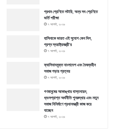
প্রথম শ্রেণিতে লটারি, অন্য সব শ্রেণিতে
ভর্তি পরীক্ষা
৭ আগস্ট, ২০২৬
হাসিনাকে ভারত এই সুযোগ কেন দিল,
প্রশ্ন স্বরাষ্ট্রমন্ত্রী’র
৭ আগস্ট, ২০২৬
ফ্যাসিবাদমুক্ত বাংলাদেশ এবং বৈষম্যহীন
সমাজ গড়ার প্রত্যয়
৭ আগস্ট, ২০২৬
গণমানুষের আকাঙ্খার বাস্তবায়ন,
ধ্বংসপ্রাপ্ত অর্থনীতি পুনরুদ্ধার এবং নতুন
সমাজ বিনির্মাণে প্রধানমন্ত্রী কাজ করে
যাচ্ছেন
৭ আগস্ট, ২০২৬