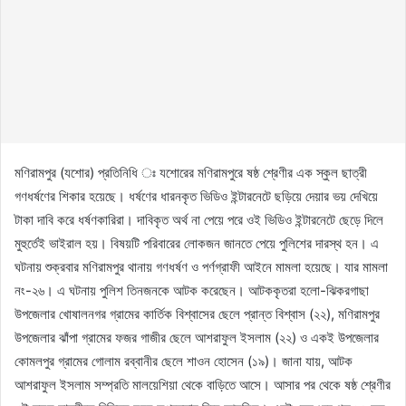
মণিরামপুর (যশোর) প্রতিনিধি ঃ যশোরের মণিরামপুরে ষষ্ঠ শ্রেণীর এক স্কুল ছাত্রী
গণধর্ষণের শিকার হয়েছে। ধর্ষণের ধারনকৃত ভিডিও ইন্টারনেটে ছড়িয়ে দেয়ার ভয় দেখিয়ে
টাকা দাবি করে ধর্ষণকারিরা। দাবিকৃত অর্থ না পেয়ে পরে ওই ভিডিও ইন্টারনেটে ছেড়ে দিলে
মুহুর্তেই ভাইরাল হয়। বিষয়টি পরিবারের লোকজন জানতে পেয়ে পুলিশের দারস্থ হন। এ
ঘটনায় শুক্রবার মণিরামপুর থানায় গণধর্ষণ ও পর্ণগ্রাফী আইনে মামলা হয়েছে। যার মামলা
নং-২৬। এ ঘটনায় পুলিশ তিনজনকে আটক করেছেন। আটককৃতরা হলো-ঝিকরগাছা
উপজেলার খোষালনগর গ্রামের কার্তিক বিশ্বাসের ছেলে প্রান্ত বিশ্বাস (২২), মণিরামপুর
উপজেলার ঝাঁপা গ্রামের ফজর গাজীর ছেলে আশরাফুল ইসলাম (২২) ও একই উপজেলার
কোমলপুর গ্রামের গোলাম রব্বানীর ছেলে শাওন হোসেন (১৯)। জানা যায়, আটক
আশরাফুল ইসলাম সম্প্রতি মালয়েশিয়া থেকে বাড়িতে আসে। আসার পর থেকে ষষ্ঠ শ্রেণীর