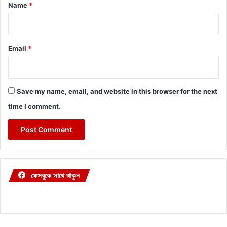
*
Name
*
Email
*
Save my name, email, and website in this browser for the next
time I comment.
ফেসবুকে সাথে থাকুন