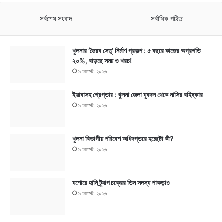
সর্বশেষ সংবাদ
সর্বাধিক পঠিত
খুলনার ‘ভৈরব সেতু’ নির্মাণ প্রকল্প : ৫ বছরে কাজের অগ্রগতি
২০%, বাড়ছে সময় ও খরচ!
৯ আগস্ট, ২০২৬
ইয়াবাসহ গ্রেপ্তার : খুলনা জেলা যুবদল থেকে নাসির বহিষ্কার
৯ আগস্ট, ২০২৬
খুলনা বিভাগীয় পরিবেশ অধিদপ্তরে হচ্ছেটা কী?
৯ আগস্ট, ২০২৬
যশোরে হানি ট্র্যাপ চক্রের তিন সদস্য পাকড়াও
৯ আগস্ট, ২০২৬