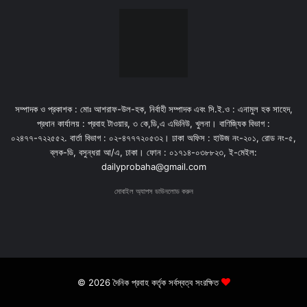
সম্পাদক ও প্রকাশক : মোঃ আশরাফ-উল-হক, নির্বাহী সম্পাদক এবং সি.ই.ও : এনামুল হক সাহেদ,
প্রধান কার্যালয় : প্রবাহ টাওয়ার, ৩ কে,ডি,এ এভিনিউ, খুলনা। বাণিজ্যিক বিভাগ :
০২৪৭৭-৭২২৫৫২. বার্তা বিভাগ : ০২-৪৭৭৭২০৫৩২। ঢাকা অফিস : হাউজ নং-২০১, রোড নং-৫,
ব্লক-ডি, বসুন্ধরা আ/এ, ঢাকা। ফোন : ০১৭১৪-০৩৮৮২৩, ই-মেইল:
dailyprobaha@gmail.com
মোবাইল অ্যাপস ডাউনলোড করুন
© 2026 দৈনিক প্রবাহ কর্তৃক সর্বস্বত্ব সংরক্ষিত