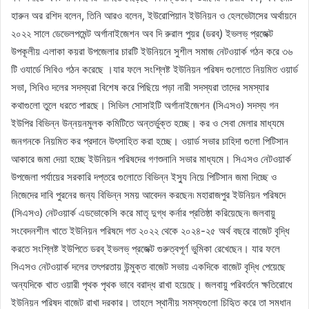
হারুন অর রশিদ বলেন, তিনি আরও বলেন, ইউরোপিয়ান ইউনিয়ন ও হেলভেটাসের অর্থায়নে
২০২২ সালে ডেভেলপমেন্ট অর্গানাইজেশন অব দি রুরাল পুয়র (ডরব্) ইভলভ্ প্রজেক্ট
উপকূলীয় এলাকা কয়রা উপজেলার চারটি ইউনিয়নে সুশীল সমাজ নেটওয়ার্ক গঠন করে ৩৬
টি ওযার্ডে সিবিও গঠন করেছে ।যার ফলে সংশ্লিষ্ট ইউনিয়ন পরিষদ গুলোতে নিয়মিত ওয়ার্ড
সভা, সিবিও দলের সদস্যরা বিশেষ করে পিছিয়ে পড়া নারী সদস্যরা তাদের সমস্যার
কথাগুলো তুলে ধরতে পারছে। সিভিল সোসাইটি অর্গানাইজেশন (সিএসও) সদস্য গন
ইউপির বিভিন্ন উন্নয়নমুলক কমিটিতে অন্তর্ভুক্ত হচ্ছে। কর ও সেবা মেলার মাধ্যমে
জনগনকে নিয়মিত কর প্রদানে উৎসাহিত করা হচ্ছে। ওয়ার্ড সভার চাহিদা গুলো পিটিসান
আকারে জমা দেয়া হচ্ছে ইউনিয়ন পরিষদের গণশুনানি সভার মাধ্যমে। সিএসও নেটওয়ার্ক
উপজেলা পর্যায়ের সরকারি দপ্তরে গুলোতে বিভিন্ন ইস্যু নিয়ে পিটিসান জমা দিচ্ছে ও
নিজেদের দাবি পুরনের জন্য বিভিন্ন সময় আবেদন করছেন৷ মহারাজপুর ইউনিয়ন পরিষদে
(সিএসও) নেটওয়ার্ক এডভোকেসি করে মাতৃ দুগ্ধ কর্নার প্রতিষ্ঠা করিয়েছেন৷ জলবায়ু
সংবেদনশীল খাতে ইউনিয়ন পরিষদে গত ২০২২ থেকে ২০২৪-২৫ অর্থ বছরে বাজেট বৃদ্ধি
করতে সংশ্লিষ্ট ইউপিতে ডরব্ ইভলভ্ প্রজেক্ট গুরুত্বপূর্ণ ভুমিকা রেখেছেন। যার ফলে
সিএসও নেটওয়ার্ক দলের তৎপরতায় উন্মুক্ত বাজেট সভায় একদিকে বাজেট বৃদ্ধি পেয়েছে
অন্যদিকে খাত ওয়ারী পৃথক পৃথক ভাবে বরাদ্ধ রাখা হয়েছে। জলবায়ু পরিবর্তনে ক্ষতিরোধে
ইউনিয়ন পরিষদ বাজেট রাখা দরকার। তাহলে স্থানীয় সমস্যগুলো চিহৃিত করে তা সমধান