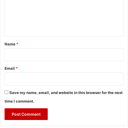
m
e
n
t
*
Name
*
Email
*
Save my name, email, and website in this browser for the next
time I comment.