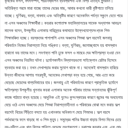
কৃষকের ফসল, মৎসসম্পদ, পয়ঃনিষ্কাশন ব্যবস্থাপনা এবং বিশ্ব ঐতিহ্য সুন্দরবন।
অতিরিক্ত গরমে মারা যাচ্ছে তাদের ঘেরের মাছ, আবার কখনো ভারী বৃষ্টিপাতে তলিয়ে
যাচ্ছে। ঘূর্ণিঝড়, বন্যা, দাবদাহ এবং অতিবৃষ্টির কারণে অনেকদিন পর্যন্ত স্কুলে যেতে পারে
না এসব অঞ্চলের শিক্ষার্থীরা। কয়রার কপোতাক্ষ মহাবিদ্যালয়ের সাবেক অধ্যাপক আবদুল
মালেক বলেন, উপকূলীয় এলাকায় দারিদ্র্যের কষাঘাতে উল্লেখযোগ্যসংখ্যক শিশু
শিক্ষাবঞ্চিত হচ্ছে। বয়স্কদের পাশাপাশি এসব অঞ্চলের শিশুরা অল্প বয়সেই জলবায়ু
পরিবর্তনে নিজের নিরাপত্তা নিয়ে শঙ্কিত। বন্যা, ঘূর্ণিঝড়, জলোচ্ছ্বাসে হয় বাসস্থান
হারানো ভয় তাদের মনে। লবণাক্ত পানি ঢুকে ফসল ও মাছের ঘের ক্ষতিগ্রস্ত হওয়া যেন
এসব অঞ্চলের নিয়মিত ঘটনা। দুর্যোগকালীন বিদ্যালয়গুলো সাইক্লোন শেল্টার হিসেবে
ব্যবহার করা হয়। তখন লেখাপড়ার করার সুযোগ থাকে না। অনেকেই বাসস্থান হারিয়ে
উন্নত জীবনের আশায় শহরমুখী, অনেকের লেখাপড়া বন্ধ হয়ে গেছে, আর এতে করে
বেড়েছে মেয়েদের বাল্যবিবাহের হার। জলবায়ু এই পরিবর্তনের কারণে প্রাকৃতিক দুর্যোগে
ক্ষতিগ্রস্ত উপকূলীয় খুলনার কয়রা এলাকার অনেক পরিবার তাদের সন্তানদের ঝুঁকিপূর্ণ
কাজে পাঠাতে বাধ্য হয়েছে। আধুনিক এই যুগেও কুসংস্কারের কারণে জন্মের পর অবহেলায়
বেড়ে ওঠে এসব অঞ্চলের মেয়ে শিশুরা নিরাপত্তাহীনতা ও পরিবারের বোঝা মনে করায় অল্প
বয়সেই বিয়ের পিঁড়িতে বসতে হয় এখানকার অধিকাংশ মেয়ে শিশুদের। অল্প বয়সে
গর্ভধারণের ফলে বাড়ছে মা ও শিশু মৃত্যু। সমুদ্রের পানির উচ্চতা বাড়ায় বিগত দিনের চেয়ে
নদ-নদীতে এবং খাল বিলের পানিতে বেড়েছে লবণাক্ততা। ডরাপের কয়রার এফ, এফ মোঃ