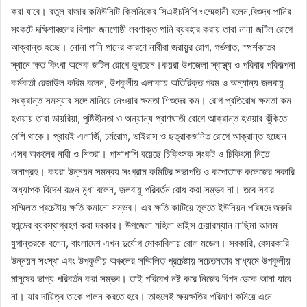
করা যাবে। বতুল বাজার কমিউনিটি ক্লিনিকের সিএইচসিপি ওম্মেহানী বলেন,বিশুদ্ধ পানির
সংকটে দক্ষিণাঞ্চলের বিশাল জনগোষ্ঠী লবণাক্ত পানি ব্যবহার করায় তারা নানা জটিল রোগে
আক্রান্ত হচ্ছে। নোনা পানি পানের কারণে নারীরা জরায়ুর রোগ, গর্ভপাত, স্পর্শকাতর
স্থানে ক্ষত কিংবা অনেক জটিল রোগে ভুগছেন।কয়রা উপজেলা স্বাস্থ্য ও পরিবার পরিকল্পনা
কর্মকর্তা রেজাউল করিম বলেন, উপকুলীয় এলাকায় অতিরিক্ত গরম ও অন্যান্য জলবায়ু
সংক্রান্ত সমস্যার সঙ্গে মানিয়ে নেওয়ার ক্ষমতা শিশুদের কম। রোগ প্রতিরোধ ক্ষমতা কম
হওয়ায় তারা ডায়রিয়া, পুষ্টিহীনতা ও অন্যান্য প্রাণঘাতী রোগে আক্রান্ত হওয়ার ঝুঁকিতে
বেশি থাকে। প্রায়ই এলার্জি, চর্মরোগ, ভাইরাস ও ছত্রাকজনিত রোগে আক্রান্ত হচ্ছেন
এসব অঞ্চলের নারী ও শিশুরা। পাশাপাশি রয়েছে চিকিৎসক সংকট ও চিকিৎসা নিতে
অনাগ্রহ। কয়রা উন্নয়ন সমন্বয় সংগ্রাম কমিটির সভাপতি ও কপোতাক্ষ কলেজের সকারি
অধ্যাপক বিদেশ রঞ্জন মৃধা বলেন, জলবায়ু পরিবর্তন রোধ করা সম্ভব না। তবে সবার
সম্মিলত প্রচেষ্টায় ক্ষতি কমানো সম্ভব। এর ক্ষতি কাটিয়ে তুলতে ইউনিয়ন পরিষদে জরুরি
ফান্ডের ব্যবস্থাগ্রহণ করা দরকার। উপজেলা মহিলা ভাইস চেয়ারম্যান নাছিমা আলম
যুগান্তরকে বলেন, বাংলাদেশ এখন দুর্যোগ মোকাবিলায় রোল মডেল। সরকারি, বেসরকারি
উন্নয়ন সংস্থা এবং উপকূলীয় অঞ্চলের সম্মিলিত প্রচেষ্টায় সচেতনতার মাধ্যমে উপকূলীয়
মানুষের ভাগ্য পরিবর্তন করা সম্ভব। তাই পরিবেশ নষ্ট করে নিজের বিপদ ডেকে আনা যাবে
না। যার দায়িত্ব তাকে পালন করতে হবে। তাহলেই ক্ষয়ক্ষতির পরিমাণ কমিয়ে এনে