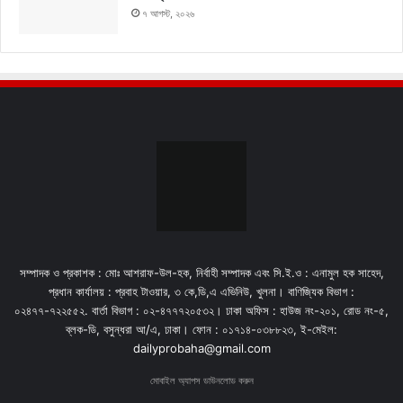
৭ আগস্ট, ২০২৬
সম্পাদক ও প্রকাশক : মোঃ আশরাফ-উল-হক, নির্বাহী সম্পাদক এবং সি.ই.ও : এনামুল হক সাহেদ,
প্রধান কার্যালয় : প্রবাহ টাওয়ার, ৩ কে,ডি,এ এভিনিউ, খুলনা। বাণিজ্যিক বিভাগ :
০২৪৭৭-৭২২৫৫২. বার্তা বিভাগ : ০২-৪৭৭৭২০৫৩২। ঢাকা অফিস : হাউজ নং-২০১, রোড নং-৫,
ব্লক-ডি, বসুন্ধরা আ/এ, ঢাকা। ফোন : ০১৭১৪-০৩৮৮২৩, ই-মেইল:
dailyprobaha@gmail.com
মোবাইল অ্যাপস ডাউনলোড করুন