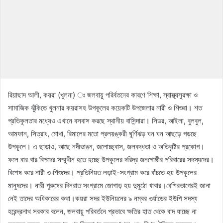
রিয়াছাদ আলী, কয়রা (খুলনা) ঃ জলবায়ু পরির্বতনের কারণে শিক্ষা, স্বাস্থ্যসুরক্ষা ও
সামাজিক ঝুঁকিতে খুলনার কয়রাসহ উপকূলের কয়েকটি উপজেলার নারী ও শিশুরা। শত
প্রতিকূলতার মধ্যেও এখানে বসবাস করছে স্থানীয় বাসিন্দারা। সিডর, আইলা, বুলবুল,
আমফান, সিত্রাং, মোখা, রিমালের মতো প্রলয়ঙ্করী ঘূর্ণিঝড় ঘন ঘন আছড়ে পড়ছে
উপকূলে। এ ছাড়াও, আছে নদীভাঙন, জলোচ্ছ্বাস, জলবদ্ধতা ও অতিবৃষ্টির প্রকোপ।
ফলে বার বার বিপদের সম্মুখীন হতে হচ্ছে উপকূলের দরিদ্র জনগোষ্ঠীর পরিবারের সদস্যদের।
বিশেষ করে নারী ও শিশুদের। প্রতিনিয়ত লড়াই-সংগ্রাম করে বাঁচতে হয় উপকূলের
মানুষদের। নারী পুরুষের দিনরাত সংগ্রামে জোগাড় হয় দুমুঠো খাবার।বেশিরভাগেরই জানা
নেই তাদের অধিকারের কথা।কয়রা সদর ইউনিয়নের ৯ নম্বর ওর্য়াডের ইউপি সদস্য
হরেন্দ্রনাথ সরকার বলেন, জলবায়ু পরিবর্তনে প্রভাবে ক্ষতির হাত থেকে বাদ যাচ্ছে না