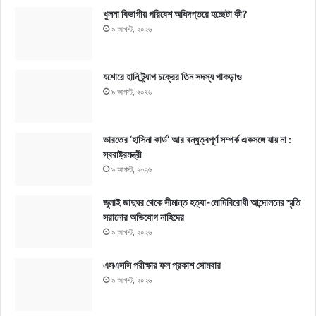
খুলনা বিভাগীয় পরিবেশ অধিদপ্তরে হচ্ছেটা কী?
৯ আগস্ট, ২০২৬
যশোরে হানি ট্র্যাপ চক্রের তিন সদস্য পাকড়াও
৯ আগস্ট, ২০২৬
ভারতের ‘হাসিনা কার্ড’ আর বন্ধুত্বপূর্ণ সম্পর্ক একসঙ্গে যায় না :
স্বরাষ্ট্রমন্ত্রী
৯ আগস্ট, ২০২৬
জুলাই জাদুঘর থেকে সীমান্ত হত্যা-মোদিবিরোধী আন্দোলনের স্মৃতি
সরানোর অভিযোগ নাহিদের
৯ আগস্ট, ২০২৬
এসএসসি পরীক্ষার ফল প্রকাশ সোমবার
৯ আগস্ট, ২০২৬