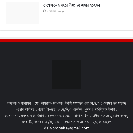
দেশে সাড়ে ৬ বছরে নিহত ১৫ হাজার ৭১২জন
৯ আগস্ট, ২০২৬
সম্পাদক ও প্রকাশক : মোঃ আশরাফ-উল-হক, নির্বাহী সম্পাদক এবং সি.ই.ও : এনামুল হক সাহেদ,
প্রধান কার্যালয় : প্রবাহ টাওয়ার, ৩ কে,ডি,এ এভিনিউ, খুলনা। বাণিজ্যিক বিভাগ :
০২৪৭৭-৭২২৫৫২. বার্তা বিভাগ : ০২-৪৭৭৭২০৫৩২। ঢাকা অফিস : হাউজ নং-২০১, রোড নং-৫,
ব্লক-ডি, বসুন্ধরা আ/এ, ঢাকা। ফোন : ০১৭১৪-০৩৮৮২৩, ই-মেইল:
dailyprobaha@gmail.com