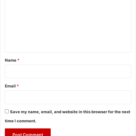
o
m
m
e
n
t
*
Name
*
Email
*
Save my name, email, and website in this browser for the next
time I comment.