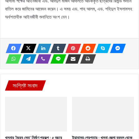
আসামী পক্ষের আইনজীবী এড. আবদুল মজিদ আদালতে আটককৃত ছাত্রদের রিমান্ড শুনানি
বাতিল করে জামিনের আবেদন করেন। এ সময় এড. শাহ আলম, এড. শহিদুল ইসলামসহ
অর্ধশতাধীক আইনজীবী শুনানিতে অংশ নেন।
সংশ্লিষ্ট সংবাদ
খুলনার ‘ভৈরব সেতু’ নির্মাণ প্রকল্প : ৫ বছরে
ইয়াবাসহ গ্রেপ্তার : খুলনা জেলা যুবদল থেকে