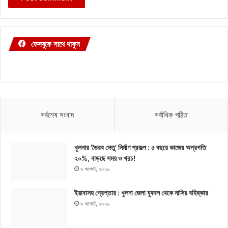
ফেসবুকে সাথে থাকুন
সর্বশেষ সংবাদ
সর্বাধিক পঠিত
খুলনার ‘ভৈরব সেতু’ নির্মাণ প্রকল্প : ৫ বছরে কাজের অগ্রগতি
২০%, বাড়ছে সময় ও খরচ!
৯ আগস্ট, ২০২৬
ইয়াবাসহ গ্রেপ্তার : খুলনা জেলা যুবদল থেকে নাসির বহিষ্কার
৯ আগস্ট, ২০২৬