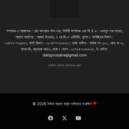
সম্পাদক ও প্রকাশক : মোঃ আশরাফ-উল-হক, নির্বাহী সম্পাদক এবং সি.ই.ও : এনামুল হক সাহেদ,
প্রধান কার্যালয় : প্রবাহ টাওয়ার, ৩ কে,ডি,এ এভিনিউ, খুলনা। বাণিজ্যিক বিভাগ :
০২৪৭৭-৭২২৫৫২. বার্তা বিভাগ : ০২-৪৭৭৭২০৫৩২। ঢাকা অফিস : হাউজ নং-২০১, রোড নং-৫,
ব্লক-ডি, বসুন্ধরা আ/এ, ঢাকা। ফোন : ০১৭১৪-০৩৮৮২৩, ই-মেইল:
dailyprobaha@gmail.com
মোবাইল অ্যাপস ডাউনলোড করুন
© 2026 দৈনিক প্রবাহ কর্তৃক সর্বস্বত্ব সংরক্ষিত
Facebook
X
YouTube