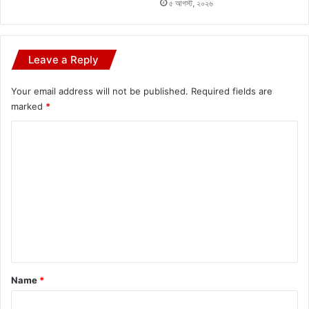
৫ আগস্ট, ২০২৬
Leave a Reply
Your email address will not be published.
Required fields are
marked
*
C
o
m
m
e
n
t
*
Name
*