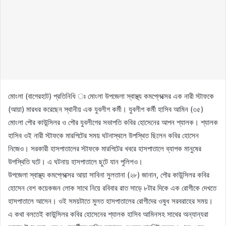
মোংলা (বাগেরহাট) প্রতিনিধি ঃ মোংলা উপজেলা স্বাস্থ্য কমপ্লেক্সের এক নারী স্টাফকে
(আয়া) মারধর করেছেন স্থানীয় এক যুবলীগ কর্মী। যুবলীগ কর্মী হাসিব আমিন (৩৫)
মোংলা পৌর কাউন্সিলর ও পৌর যুবলীগের সভাপতি কবির হোসেনের আপন শ্যালক। শ্যালক
হাসিব ওই নারী স্টাফকে মারপিটের সময় ঘটনাস্থলে উপস্থিত ছিলেন কবির হোসেন
নিজেও। সরকারী হাসপাতালের স্টাফকে মারপিটের খবরে হাসপাতালে ব্যাপক মানুষের
উপস্থিতি ঘটে। এ ঘটনায় হাসপাতালে ছুটে যান পুলিশও।
উপজেলা স্বাস্থ্য কমপ্লেক্সের আয়া সাবিনা সুলতানা (২৮) জানান, পৌর কাউন্সিলর কবির
হোসেন বেশ কয়েকজন লোক সাথে নিয়ে রবিবার রাত সাড়ে ৮টার দিকে এক রোগীকে দেখতে
হাসপাতালে আসেন। ওই সময়টাতে মুলত হাসপাতালের রোগীদের ওষুধ সরবরাহের সময়।
এ কথা বলতেই কাউন্সিলর কবির হোসেনের শ্যালক হাসিব আমিনসহ সাথের অন্যান্যরা