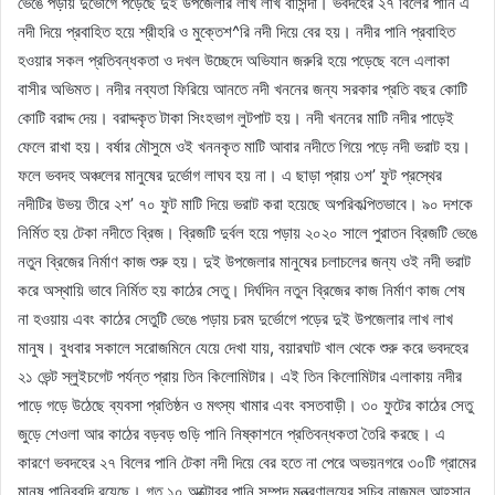
ভেঙে পড়ায় দুর্ভোগে পড়েছে দুই উপজেলার লাখ লাখ বাসিন্দা। ভবদহের ২৭ বিলের পানি এ
নদী দিয়ে প্রবাহিত হয়ে শ্রীহরি ও মুক্তেশ^রি নদী দিয়ে বের হয়। নদীর পানি প্রবাহিত
হওয়ার সকল প্রতিবন্ধকতা ও দখল উচ্ছেদে অভিযান জরুরি হয়ে পড়েছে বলে এলাকা
বাসীর অভিমত। নদীর নব্যতা ফিরিয়ে আনতে নদী খননের জন্য সরকার প্রতি বছর কোটি
কোটি বরাদ্দ দেয়। বরাদ্দকৃত টাকা সিংহভাগ লুটপাট হয়। নদী খননের মাটি নদীর পাড়েই
ফেলে রাখা হয়। বর্ষার মৌসুমে ওই খননকৃত মাটি আবার নদীতে গিয়ে পড়ে নদী ভরাট হয়।
ফলে ভবদহ অঞ্চলের মানুষের দুর্ভোগ লাঘব হয় না। এ ছাড়া প্রায় ৩শ’ ফুট প্রস্থের
নদীটির উভয় তীরে ২শ’ ৭০ ফুট মাটি দিয়ে ভরাট করা হয়েছে অপরিকল্পিতভাবে। ৯০ দশকে
নির্মিত হয় টেকা নদীতে ব্রিজ। ব্রিজটি দুর্বল হয়ে পড়ায় ২০২০ সালে পুরাতন ব্রিজটি ভেঙে
নতুন ব্রিজের নির্মাণ কাজ শুরু হয়। দুই উপজেলার মানুষের চলাচলের জন্য ওই নদী ভরাট
করে অস্থায়ি ভাবে নির্মিত হয় কাঠের সেতু। দির্ঘদিন নতুন ব্রিজের কাজ নির্মাণ কাজ শেষ
না হওয়ায় এবং কাঠের সেতুটি ভেঙে পড়ায় চরম দুর্ভোগে পড়ের দুই উপজেলার লাখ লাখ
মানুষ। বুধবার সকালে সরোজমিনে যেয়ে দেখা যায়, বয়ারঘাট খাল থেকে শুরু করে ভবদহের
২১ ভেন্ট স্লুইচগেট পর্যন্ত প্রায় তিন কিলোমিটার। এই তিন কিলোমিটার এলাকায় নদীর
পাড়ে গড়ে উঠেছে ব্যবসা প্রতিষ্ঠন ও মৎস্য খামার এবং বসতবাড়ী। ৩০ ফুটের কাঠের সেতু
জুড়ে শেওলা আর কাঠের বড়বড় গুড়ি পানি নিষ্কাশনে প্রতিবন্ধকতা তৈরি করছে। এ
কারণে ভবদহের ২৭ বিলের পানি টেকা নদী দিয়ে বের হতে না পেরে অভয়নগরে ৩০টি গ্রামের
মানুষ পানিববন্দি রয়েছে। গত ১০ অক্টোবর পানি সম্পদ মন্ত্রণালয়ের সচিব নাজমুল আহসান