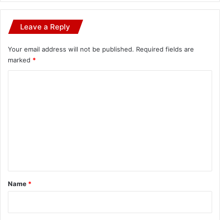
Leave a Reply
Your email address will not be published.
Required fields are
marked
*
C
o
m
m
e
n
t
*
Name
*