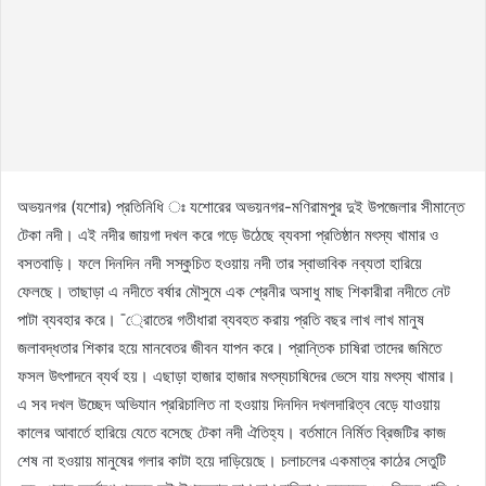
অভয়নগর (যশোর) প্রতিনিধি ঃ যশোরের অভয়নগর-মণিরামপুর দুই উপজেলার সীমান্তে
টেকা নদী। এই নদীর জায়গা দখল করে গড়ে উঠেছে ব্যবসা প্রতিষ্ঠান মৎস্য খামার ও
বসতবাড়ি। ফলে দিনদিন নদী সস্কুচিত হওয়ায় নদী তার স্বাভাবিক নব্যতা হারিয়ে
ফেলছে। তাছাড়া এ নদীতে বর্ষার মৌসুমে এক শ্রেনীর অসাধু মাছ শিকারীরা নদীতে নেট
পাটা ব্যবহার করে। ¯্রােতের গতীধারা ব্যবহত করায় প্রতি বছর লাখ লাখ মানুষ
জলাবদ্ধতার শিকার হয়ে মানবেতর জীবন যাপন করে। প্রান্তিক চাষিরা তাদের জমিতে
ফসল উৎপাদনে ব্যর্থ হয়। এছাড়া হাজার হাজার মৎস্যচাষিদের ভেসে যায় মৎস্য খামার।
এ সব দখল উচ্ছেদ অভিযান প্ররিচালিত না হওয়ায় দিনদিন দখলদারিত্ব বেড়ে যাওয়ায়
কালের আবার্তে হারিয়ে যেতে বসেছে টেকা নদী ঐতিহ্য। বর্তমানে নির্মিত ব্রিজটির কাজ
শেষ না হওয়ায় মানুষের গলার কাটা হয়ে দাড়িয়েছে। চলাচলের একমাত্র কাঠের সেতুটি