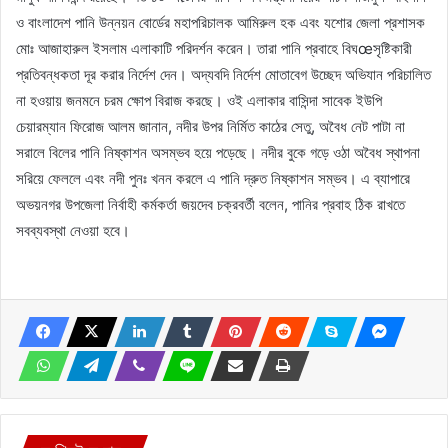
ও বাংলাদেশ পানি উন্নয়ন বোর্ডের মহাপরিচালক আমিরুল হক এবং যশোর জেলা প্রশাসক
মোঃ আজাহারুল ইসলাম এলাকাটি পরিদর্শন করেন। তারা পানি প্রবাহে বিঘœসৃষ্টিকারী
প্রতিবন্ধকতা দূর করার নির্দেশ দেন। অদ্যবদি নির্দেশ মোতাবেগ উচ্ছেদ অভিযান পরিচালিত
না হওয়ায় জনমনে চরম ক্ষোপ বিরাজ করছে। ওই এলাকার বাসিন্দা সাবেক ইউপি
চেয়ারম্যান ফিরোজ আলম জানান, নদীর উপর নির্মিত কাঠের সেতু, অবৈধ নেট পাটা না
সরালে বিলের পানি নিষ্কাশন অসম্ভব হয়ে পড়েছে। নদীর বুকে গড়ে ওঠা অবৈধ স্থাপনা
সরিয়ে ফেললে এবং নদী পুনঃ খনন করলে এ পানি দ্রুত নিষ্কাশন সম্ভব। এ ব্যাপারে
অভয়নগর উপজেলা নির্বাহী কর্মকর্তা জয়দেব চক্রবর্তী বলেন, পানির প্রবাহ ঠিক রাখতে
সবব্যবস্থা নেওয়া হবে।