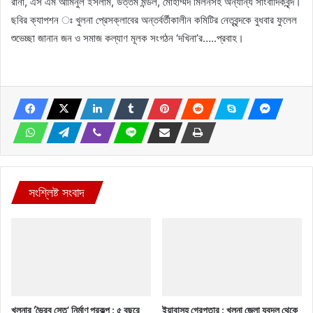
রানা, এস এম আমিনুল ইসলাম, উত্তম মন্ডল, মোহাম্মদ মিলনসহ অন্যান্য সাংবাদিকবৃন্দ।
ছবির ক্যাপশন ঃ খুলনা প্রেসক্লাবের অন্তর্বর্তীকালীন কমিটির নেতৃবৃন্দকে বুধবার ফুলেল
শুভেচ্ছা জানান জন ও সমাজ কল্যাণ মূলক সংগঠন ‘দখিনা’র…..প্রবাহ।
সংশ্লিষ্ট সংবাদ
খুলনার ‘ভৈরব সেতু’ নির্মাণ প্রকল্প : ৫ বছরে
ইয়াবাসহ গ্রেপ্তার : খুলনা জেলা যুবদল থেকে