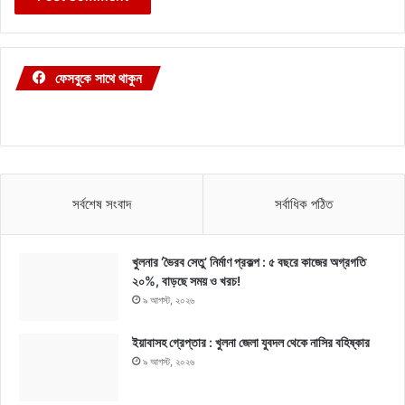
ফেসবুকে সাথে থাকুন
সর্বশেষ সংবাদ
সর্বাধিক পঠিত
খুলনার ‘ভৈরব সেতু’ নির্মাণ প্রকল্প : ৫ বছরে কাজের অগ্রগতি
২০%, বাড়ছে সময় ও খরচ!
৯ আগস্ট, ২০২৬
ইয়াবাসহ গ্রেপ্তার : খুলনা জেলা যুবদল থেকে নাসির বহিষ্কার
৯ আগস্ট, ২০২৬