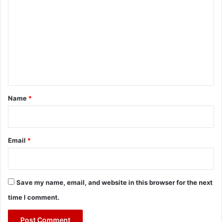
o
m
m
e
n
t
*
Name
*
Email
*
Save my name, email, and website in this browser for the next
time I comment.