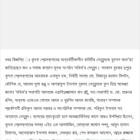
খবর বিজ্ঞপ্তি ঃ খুলনা প্রেসক্লাবের অন্তর্বর্তীকালীন কমিটির নেতৃবৃন্দকে ফুলেল শুভে”ছা
জানিয়েছেন জন ও সমাজ কল্যাণ মূলক সংগঠন ‘দখিনা’র নেতৃবৃন্দ। গতকাল বুধবার দুপুরে
খুলনা প্রেসক্লাবের আহবায়ক এনামুল হক, নির্বাহী সদস্য মো. মিজানুর রহমান মিলটন,
কৌশিক দে, আহমদ মুসা রঞ্জু ও আশরাফুল ইসলাম নূরসহ নেতৃবৃন্দকে ফুল দিয়ে শুভেচ্ছা
জানান ‘দখিনা’র সভাপতি আলহাজ ওয়াহিদুজ্জামান খান পল্টু, সহ-সভাপতি ড. মো. হারুনর
রশিদ, অধ্যক্ষ একেএম গোলাম আযম ও খুরশিদ আলম কাগজি, সাধারণ সম্পাদক
প্রকৌশলী রফিকুল আলম সরদার ও সাংগঠনিক সম্পাদক মো. শরিফুল ইসলাম সহ
অন্যান্য নেতৃবৃন্দ। ক্লাবের ব্যাংকুয়েট হলে শুভেচ্ছাবিনিময় কালে আরও উপস্থিত ছিলেন,
খুলনা প্রেসক্লাবের সদস্য এইচ এম আলাউদ্দিন, মোস্তফা জামাল পপলু, আবুল হাসান
হিমালয়, আনোয়ারুল ইসলাম কাজল, দেবব্রত রায়, শেখ কামরুল আহসান, আব্দুর রাজ্জাক