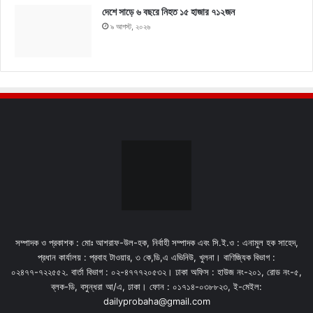
দেশে সাড়ে ৬ বছরে নিহত ১৫ হাজার ৭১২জন
৯ আগস্ট, ২০২৬
সম্পাদক ও প্রকাশক : মোঃ আশরাফ-উল-হক, নির্বাহী সম্পাদক এবং সি.ই.ও : এনামুল হক সাহেদ,
প্রধান কার্যালয় : প্রবাহ টাওয়ার, ৩ কে,ডি,এ এভিনিউ, খুলনা। বাণিজ্যিক বিভাগ :
০২৪৭৭-৭২২৫৫২. বার্তা বিভাগ : ০২-৪৭৭৭২০৫৩২। ঢাকা অফিস : হাউজ নং-২০১, রোড নং-৫,
ব্লক-ডি, বসুন্ধরা আ/এ, ঢাকা। ফোন : ০১৭১৪-০৩৮৮২৩, ই-মেইল:
dailyprobaha@gmail.com