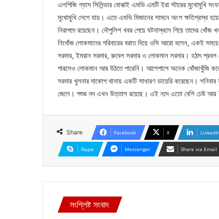
এলপিজি গ্যাস সিলিন্ডার বোঝাই এমভি এমটি ইরা স্টারের মুখোমুখি সংঘর্
মুখোমুখি লেগে যায়। এতে এমভি মিজানের সামনে অংশ ক্ষতিগ্রস্থ হয়ে
নিরাপদে রয়েছেন। নৌপুলিশ খবর পেয়ে ঘটনাস্থলে গিয়ে তাদের খোঁজ 
নিখোঁজ লোকমানের পরিবারের বরাত দিয়ে ওসি আরো বলেন, একই সময়ে ও
সরদার, ইমরান সরদার, রুবেল সরদার ও লোকমান সরদার। হঠাৎ প্রবল 
পারলেও লোকমান আর উঠতে পারেনি। আশেপাশে অনেক খোঁজাখুঁজি করে
সরদার খুলনার দাকোপ থানায় একটি সাধারণ ডায়েরি করেছেন। শনিবার স
জেলে। পশুর নদ এখন উত্তাল রয়েছে। এই নদে এতো বেশি ঢেউ আর ¯্
Share
Facebook
X
LinkedI
Skype
Messenger
Share via Email
সংশ্লিষ্ট সংবাদ