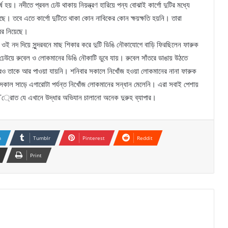
ষ হয়। নদীতে প্রবল ঢেউ থাকায় নিয়ন্ত্রণ হারিয়ে পন্য বোঝাই কার্গো দুটির মধ্যে
ছে। তবে এতে কার্গো দুটিতে থাকা কোন নাবিকের কোন ক্ষয়ক্ষতি হয়নি। তারা
খবর নিয়েছে।
ই নদ দিয়ে সুন্দরবনে মাছ শিকার করে দুটি ডিঙি নৌকাযোগে বাড়ি ফিরছিলেন ফারুক
ঢেউয়ে রুবেল ও লোকমানের ডিঙি নৌকাটি ডুবে যায়। রুবেল সাঁতরে ডাঙায় উঠতে
ও তাকে আর পাওয়া যায়নি। শনিবার সকালে নিখোঁজ হওয়া লোকমানের নানা ফারুক
কাল সাড়ে এগারোটা পর্যন্ত নিখোঁজ লোকমানের সন্ধান মেলেনি। এরা সবাই পেশায়
রােত যে এখানে উদ্ধার অভিযান চালানো অনেক দুরুহ ব্যাপার।
n
Tumblr
Pinterest
Reddit
Print