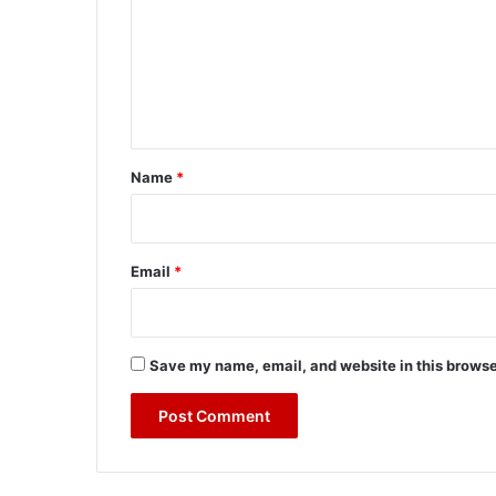
m
m
e
n
t
*
Name
*
Email
*
Save my name, email, and website in this browse