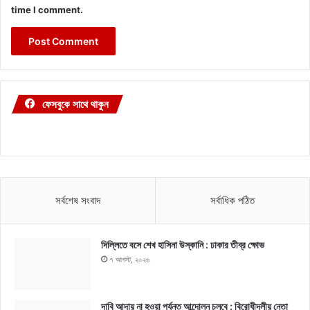
time I comment.
ফেসবুকে সাথে থাকুন
সর্বশেষ সংবাদ
সর্বাধিক পঠিত
দিল্লিতে বসে শেখ হাসিনা উস্কানি : ঢাকার তীব্র ক্ষোভ
৭ আগস্ট, ২০২৬
দাবি আদায় না হওয়া পর্যন্ত আন্দোলন চলবে : বিরোধীদলীয় নেতা