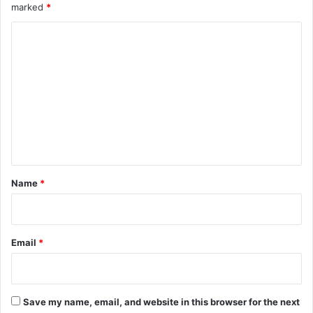
marked
*
C
o
m
m
e
n
t
*
Name
*
Email
*
Save my name, email, and website in this browser for the next