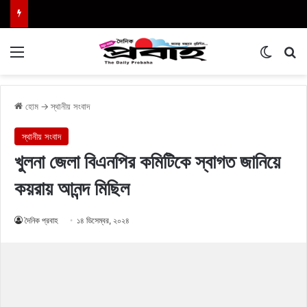
Menu
Switch
এখা
হোম
→
স্থানীয় সংবাদ
স্থানীয় সংবাদ
খুলনা জেলা বিএনপির কমিটিকে স্বাগত জানিয়ে
কয়রায় আনন্দ মিছিল
দৈনিক প্রবাহ
১৪ ডিসেম্বর, ২০২৪