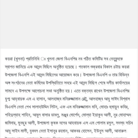
কয়রা (খুলনা) প্রতিনিধি ঃ খুলনা জেলা বিএনপির নব গঠিত কমিটির সব নেতৃবৃন্দকে
স্বাগত জানিয়ে এক আনন্দ মিছিল অনুষ্ঠিত হয়েছে। গতকাল শুক্রবার বিকাল ৪টায় কয়রা
উপজেলা বিএনপি এই আনন্দ মিছিলের আয়োজন করে। উপজেলা বিএনপি ও তার বিভিন্ন
অঙ্গ সংগঠনের নেতা কর্মিদের উপস্থিতিতে সদরে এই আনন্দ মিছিল শেষে দলীয় কার্যালয়ের
সামনে এ উপলক্ষে আলোচনা সভা অনুষ্ঠিত হয়। এতে বক্তব্য রাখেন উপজেলা বিএনপির
যুগ্ম আহ্বায়ক এম এ হাসান, আলহাজ্ব মনিরুজ্জামান বেল্টু, আলহাজ্ব আবু সাঈদ বিশ্বাস
বিএনপি নেতা শেখ সালাহউদ্দিন লিটন, এফ এম মনিরুজ্জামান মনি, মোহাঃ হুমায়ুন কবির,
শহিদুল্যাহ শাহিন, আবুল বাসার ডাবলু, মঞ্জুর মোর্শেদ, মোল্যা ইয়াকুব আলী, নুর মোহাম্মদ
জমিদার, মুনছুর আলী, উপজেলা কৃষক দলের আহবায়ক এস এম গোলাম রসুল, সদস্য সচিব
আবু সাইদ মালী, যুবদল নেতা ইসানুর রহমান, আকবর হোসেন, ইউনুস আলী, আনারুল