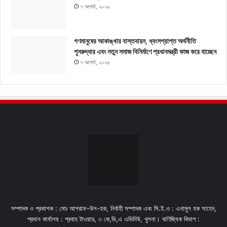
৭ আগস্ট, ২০২৬
গণমানুষের আকাঙ্খার বাস্তবায়ন, ধ্বংসপ্রাপ্ত অর্থনীতি
পুনরুদ্ধার এবং নতুন সমাজ বিনির্মাণে প্রধানমন্ত্রী কাজ করে যাচ্ছেন
৭ আগস্ট, ২০২৬
সম্পাদক ও প্রকাশক : মোঃ আশরাফ-উল-হক, নির্বাহী সম্পাদক এবং সি.ই.ও : এনামুল হক সাহেদ,
প্রধান কার্যালয় : প্রবাহ টাওয়ার, ৩ কে,ডি,এ এভিনিউ, খুলনা। বাণিজ্যিক বিভাগ :