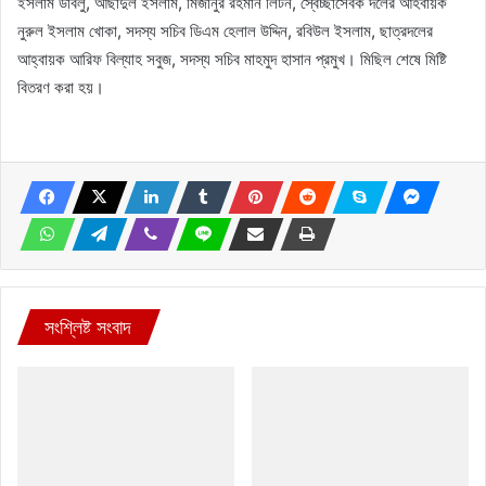
ইসলাম ডাবলু, আছাদুল ইসলাম, মিজানুর রহমান লিটন, স্বেচ্ছাসেবক দলের আহবায়ক
নুরুল ইসলাম খোকা, সদস্য সচিব ডিএম হেলাল উদ্দিন, রবিউল ইসলাম, ছাত্রদলের
আহ্বায়ক আরিফ বিল্যাহ সবুজ, সদস্য সচিব মাহমুদ হাসান প্রমুখ। মিছিল শেষে মিষ্টি
বিতরণ করা হয়।
সংশ্লিষ্ট সংবাদ