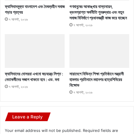
ফ্যাসিবাদমুক্ত বাংলাদেশ এবং বৈষম্যহীন সমাজ
গণমানুষের আকাঙ্খার বাস্তবায়ন,
গড়ার প্রত্যয়
ধ্বংসপ্রাপ্ত অর্থনীতি পুনরুদ্ধার এবং নতুন
সমাজ বিনির্মাণে প্রধানমন্ত্রী কাজ করে যাচ্ছেন
৭ আগস্ট, ২০২৬
৭ আগস্ট, ২০২৬
ফ্যাসিবাদের দোসররা এখনো ষড়যন্ত্রে লিপ্ত :
সারাদেশে বিভিন্ন শিক্ষা প্রতিষ্ঠানে সন্ত্রাসী
নেতাকর্মীদের সজাগ থাকতে হবে : এড. মনা
হামলার প্রতিবাদে মহানগর ছাত্রশিবিরের
বিক্ষোভ
৭ আগস্ট, ২০২৬
৭ আগস্ট, ২০২৬
Leave a Reply
Your email address will not be published.
Required fields are