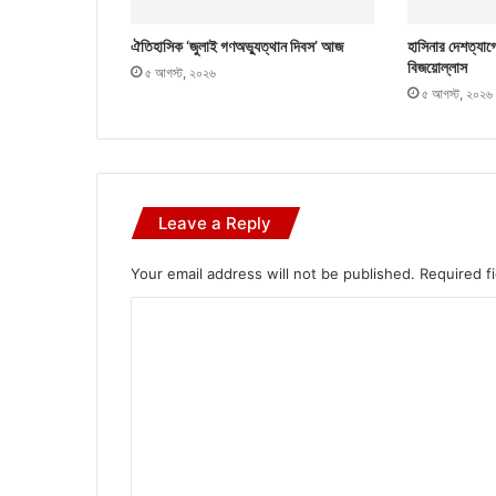
ঐতিহাসিক ‘জুলাই গণঅভ্যুত্থান দিবস’ আজ
হাসিনার দেশত্যাগ
বিজয়োল্লাস
৫ আগস্ট, ২০২৬
৫ আগস্ট, ২০২৬
Leave a Reply
Your email address will not be published.
Required f
C
o
m
m
e
n