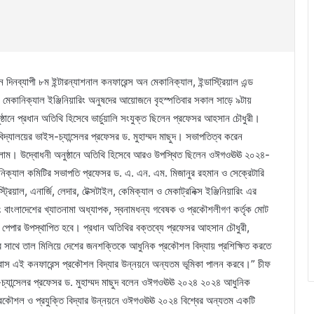
ন দিনব্যাপী ৮ম ইন্টারন্যাশনাল কনফারেন্স অন মেকানিক্যাল, ইন্ডাস্ট্রিয়াল এন্ড
ছে। মেকানিক্যাল ইঞ্জিনিয়ারিং অনুষদের আয়োজনে বৃহস্পতিবার সকাল সাড়ে ৯টায়
ুষ্ঠানে প্রধান অতিথি হিসেবে ভার্চুয়ালি সংযুক্ত ছিলেন প্রফেসর আহসান চৌধুরী।
বিদ্যালয়ের ভাইস-চ্যান্সেলর প্রফেসর ড. মুহাম্মদ মাছুদ। সভাপতিত্ব করেন
 ইসলাম। উদ্বোধনী অনুষ্ঠানে অতিথি হিসেবে আরও উপস্থিত ছিলেন ওঈগওঊঊ ২০২৪-
কনিক্যাল কমিটির সভাপতি প্রফেসর ড. এ. এন. এম. মিজানুর রহমান ও সেক্রেটারি
্রিয়াল, এনার্জি, লেদার, টেক্সটাইল, কেমিক্যাল ও মেকাট্রনিক্স ইঞ্জিনিয়ারিং এর
এবং বাংলাদেশের খ্যাতনামা অধ্যাপক, স্বনামধন্য গবেষক ও প্রকৌশলীগণ কর্তৃক মোট
 পেপার উপস্থাপিত হবে। প্রধান অতিথির বক্তব্যে প্রফেসর আহসান চৌধুরী,
 সাথে তাল মিলিয়ে দেশের জনশক্তিকে আধুনিক প্রকৌশল বিদ্যায় প্রশিক্ষিত করতে
্বাস এই কনফারেন্স প্রকৌশল বিদ্যার উন্নয়নে অন্যতম ভূমিকা পালন করবে।” চীফ
ইস-চ্যান্সেলর প্রফেসর ড. মুহাম্মদ মাছুদ বলেন ওঈগওঊঊ ২০২৪ ২০২৪ আধুনিক
 প্রকৌশল ও প্রযুক্তি বিদ্যার উন্নয়নে ওঈগওঊঊ ২০২৪ বিশ্বের অন্যতম একটি