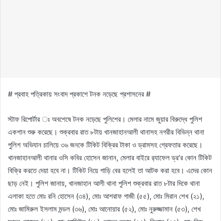
# প্রবাহ পত্রিকায় সংবাদ প্রকাশে টনক নড়েছে প্রশাসনের #
স্টাফ রিপোর্টার ঃ অবশেষে টনক নড়েছে পুলিশের। মেলার নামে জুয়ার বিরুদ্ধে পুলিশ
একশান শুরু করেছে। শুক্রবার রাত ৮টায় খানজাহানআলী থানাসহ নগরীর বিভিন্ন থানা
পুলিশ অভিযান চালিয়ে ৩৬ জনকে টিকিট বিক্রির টাকা ও ড্রামসহ গ্রেফতার করেছে।
খানজাহানআলী থানার ওসি কবির হোসেন জানান, মেলার বাইরে র‌্যাফেল ড্র’র কোন টিকিট
বিক্রি করতে দেয়া হবে না। টিকিট নিয়ে গাড়ি বের হলেই তা আটক করা হবে। এদের কোন
ছাড় নেই। পুলিশ জানায়, খানজাহান আলী থানা পুলিশ শুক্রবার রাত ৮টার দিকে থানা
এলাকা হতে মোঃ রনি হোসেন (৩৪), মোঃ আশরাফ গাজী (৫৫), মোঃ মিরান শেখ (২১),
মোঃ জামিরুল ইসলাম মন্ডল (৩৬), মোঃ আনোয়ার (৫২), মোঃ নুরুজ্জামান (৫৩), শেখ