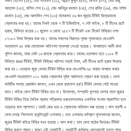
সজল হোসেন (২৫), মোঃ সামিউল (২১), আব্দুল কুদ্দুস (৫৫), কিনান (৩৭), মোঃ রিজু
আহমেদ (২৫), খালিদ শেখ (২২), মোঃ আনিচুর রহমান (৩৪), শেখ রাব্বি (২৬), মোঃ নাঈম
রহমান (২৪), মোঃ আলামিন শেখ (২৩) নামেরসহ ৩৬ জন জুয়ার টিকিট বিক্রেতাকে
গ্রেফতার করা হয়। তাদের নিকট থেকে ৭ টি ইজিবাইক, ৭ সেট মাইক, ৮ টি টিনের ছোট
ড্রাম, বিভিন্ন রংয়ের ১২ বান্ডেল ও খোলা ২৫৫৭ টি টিকেট এবং টিকেট বিক্রিত নগদ
১৭১৮০ টাকা উদ্ধার করা হয়। তাদের সকলের বিরুদ্ধে পৃথক পৃথকভাবে কেএমপি
অধ্যাদেশ ৯৫ ধারা মোতাবেক আইনগত ব্যবস্থা নেওয়া হয়েছে। খানজাহান আলী থানা
পুলিশ জানায়, তারা মোট ১৬ জনকে গ্রেফতার করে। তাদের হেফাজত হতে ১১৮৮ টি
বিভিন্ন রঙের টিকিট, টিকিট বিক্রির আটশত নব্বই টাকা, ৬টি টিনের ছোট ড্রাম উদ্ধার
করা হয়। এদেরকে জুয়া খেলার টিকিট বিক্রি করে কেএমপির ৯৫ ধারায় অপরাধ করায়
কেএমপি অধ্যাদেশে ১০০ ধারায় গ্রেফতার পূর্বক আদালতে প্রেরণ করা হয়েছে। মেলা
কমিটির সদস্য রেজাউল জানান, এখন থেকে র‌্যাফেল ড্র’র টিকিট মেলার গেটে পাওয়া
যাবে। বাইরে কোন টিকিট বিক্রি হবে না। উল্লেখ্য, সম্প্রতি খুলনায় মেলার নামে জুয়ার
টিকিট বিক্রি নিয়ে দৈনিক প্রবাহ পত্রিকায় গুরুত্বসহকারে একাধিক সংবাদ প্রকাশিত হলে
নড়েচড়ে বসে প্রশাসন। তারই জের ধরে এ গ্রেফতার অভিযান শুরু হয়েছে। মাস ব্যাপী এ
মেলা চলছে গিলেতলা ক্যান্টনমেন্ট এলাকায়। তবে এলাকার ধর্মপ্রাণ মুসলমানরা জানান,
জুয়ার টিকিট বাইরে বিক্রি বন্ধ হয়েছে। ভাল কথা। তবে মেলা মাঠের ভিতরেও টিকিট
বিক্রি করতে পারবে। কারণ এটা বেআইনী। বেআইনী কর্মকান্ড কোনভাবেই চলতে পারে