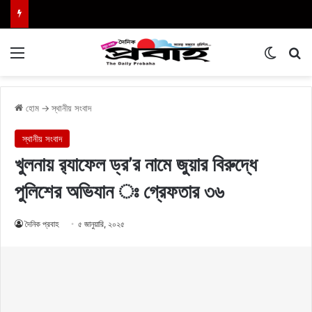
Menu
Switch
এখা
হোম
→
স্থানীয় সংবাদ
স্থানীয় সংবাদ
খুলনায় র‌্যাফেল ড্র’র নামে জুয়ার বিরুদ্ধে
পুলিশের অভিযান ঃ গ্রেফতার ৩৬
দৈনিক প্রবাহ
৫ জানুয়ারি, ২০২৫