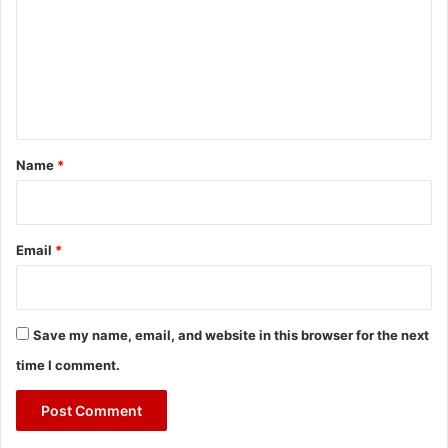
m
m
e
n
t
*
Name
*
Email
*
Save my name, email, and website in this browser for the next
time I comment.