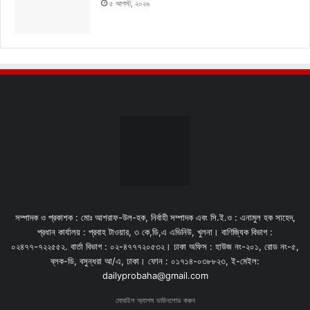
৫ আগস্ট, ২০২৬
সম্পাদক ও প্রকাশক : মোঃ আশরাফ-উল-হক, নির্বাহী সম্পাদক এবং সি.ই.ও : এনামুল হক সাহেদ,
প্রধান কার্যালয় : প্রবাহ টাওয়ার, ৩ কে,ডি,এ এভিনিউ, খুলনা। বাণিজ্যিক বিভাগ :
০২৪৭৭-৭২২৫৫২. বার্তা বিভাগ : ০২-৪৭৭৭২০৫৩২। ঢাকা অফিস : হাউজ নং-২০১, রোড নং-৫,
ব্লক-ডি, বসুন্ধরা আ/এ, ঢাকা। ফোন : ০১৭১৪-০৩৮৮২৩, ই-মেইল:
dailyprobaha@gmail.com
মোবাইল অ্যাপস ডাউনলোড করুন