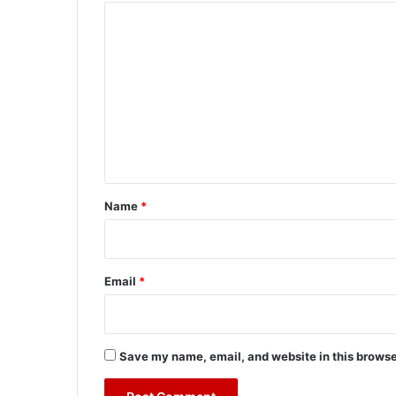
C
o
m
m
e
n
t
*
Name
*
Email
*
Save my name, email, and website in this browse