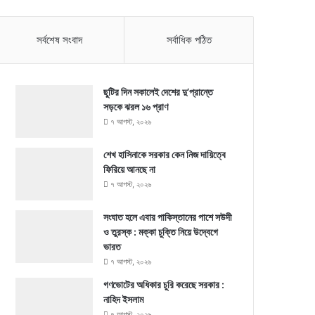
সর্বশেষ সংবাদ
সর্বাধিক পঠিত
ছুটির দিন সকালেই দেশের দু’প্রান্তে
সড়কে ঝরল ১৬ প্রাণ
৭ আগস্ট, ২০২৬
শেখ হাসিনাকে সরকার কেন নিজ দায়িত্বে
ফিরিয়ে আনছে না
৭ আগস্ট, ২০২৬
সংঘাত হলে এবার পাকিস্তানের পাশে সউদী
ও তুরস্ক : মক্কা চুক্তি নিয়ে উদ্বেগে
ভারত
৭ আগস্ট, ২০২৬
গণভোটের অধিকার চুরি করেছে সরকার :
নাহিদ ইসলাম
৭ আগস্ট, ২০২৬