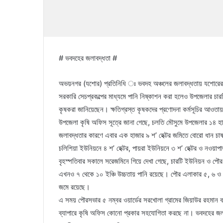
# ভবদহের জলাবদ্ধতা #
অভয়নগর (যশোর) প্রতিনিধি ঃ ভবদহ অঞ্চলের জলাবদ্ধতায় যশোরের 
সরকারি সেচপ্রকল্পের মাধ্যমে পানি নিষ্কাশন করা হলেও উপজেলার 
কৃষকরা জানিয়েছেন। ক্ষতিগ্রস্ত কৃষকদের প্রণোদনা কর্মসূচির আওতা
উপজেলা কৃষি অফিস সূত্রে জানা গেছে, চলতি মৌসুমে উপজেলার ১৪ হাজা
জলাবদ্ধতার কারণে এবার এক হাজার ৯ শ’ হেক্টর জমিতে বোরো ধান চাষ হ
চলিশিয়া ইউনিয়নে ৪ শ’ হেক্টর, পায়রা ইউনিয়নে ৩ শ’ হেক্টর ও নওয়াপ
বৃহস্পতিবার সকালে সরেজমিনে গিয়ে দেখা গেছে, চারটি ইউনিয়ন ও প
এখনও ৭ থেকে ১০ ইঞ্চি উচ্চতায় পানি রয়েছে। পৌর এলাকার ৫, ৬ ও ৭
জমে রয়েছে।
এ সময় পৌরসভার ৫ নম্বর ওয়ার্ডের সরখোলা গ্রামের জিয়াউর রহমান ব
ব্যাপারে কৃষি অফিস কোনো প্রকার সহযোগিতা করছে না। ভবদহের জল