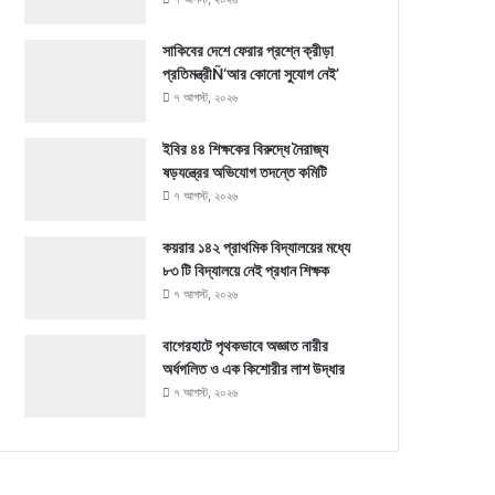
সাকিবের দেশে ফেরার প্রশ্নে ক্রীড়া
প্রতিমন্ত্রীÑ‘আর কোনো সুযোগ নেই’
৭ আগস্ট, ২০২৬
ইবির ৪৪ শিক্ষকের বিরুদ্ধে নৈরাজ্য
ষড়যন্ত্রের অভিযোগ তদন্তে কমিটি
৭ আগস্ট, ২০২৬
কয়রার ১৪২ প্রাথমিক বিদ্যালয়ের মধ্যে
৮৩ টি বিদ্যালয়ে নেই প্রধান শিক্ষক
৭ আগস্ট, ২০২৬
বাগেরহাটে পৃথকভাবে অজ্ঞাত নারীর
অর্ধগলিত ও এক কিশোরীর লাশ উদ্ধার
৭ আগস্ট, ২০২৬