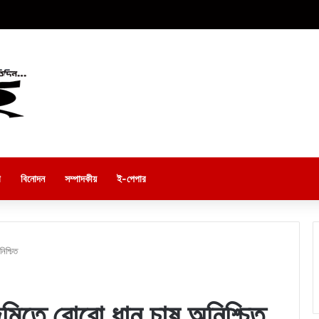
া
বিনোদন
সম্পাদকীয়
ই-পেপার
িশ্চিত
মিতে বোরো ধান চাষ অনিশ্চিত