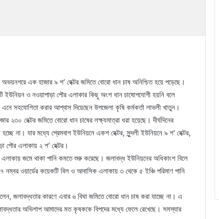
অভয়নগরে এক হাজার ৯ শ’ হেক্টর জমিতে বোরো ধান চাষ অনিশ্চিত হয়ে পড়েছে।
চারটি ইউনিয়ন ও নওয়াপাড়া পৌর এলাকার কিছু অংশ ধান চাষোপযোগী হয়নি বলে
য় এনে সহযোগিতা করার আশ্বাস দিয়েছেন উপজেলা কৃষি কর্মকর্তা লাভলী খাতুন।
র ২৩০ হেক্টর জমিতে বোরো ধান চাষের লক্ষ্যমাত্রা ধরা হয়েছে। দীর্ঘদিনের
চ্ছে না। যার মধ্যে প্রেমবাগ ইউনিয়নে একশ হেক্টর, সুন্দলী ইউনিয়নে ৯ শ’ হেক্টর,
াড়া পৌর এলাকায় ২ শ’ হেক্টর।
ৌর এলাকায় জমে থাকা পানি কমতে শুরু করেছে। জলাবদ্ধ ইউনিয়নের অধিকাংশ বিলে
 নম্বর ওয়ার্ডের কয়েকটি বিল ও আবাসিক এলাকায় ৩ থেকে ৫ ইঞ্চি পরিমাণ পানি
লেন, জলাবদ্ধতার কারণে এবার ৬ বিঘা জমিতে বোরো ধান চাষ করা যাচ্ছে না। এ
াবদ্ধতার অভিশাপ আমাদের মত কৃষককে বিপদের মধ্যে ফেলে রেখেছে। সমস্যার