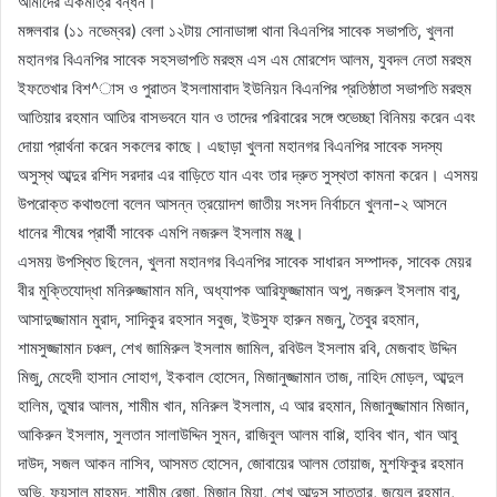
আমাদের একমাত্র বন্ধন।
মঙ্গলবার (১১ নভেম্বর) বেলা ১২টায় সোনাডাঙ্গা থানা বিএনপির সাবেক সভাপতি, খুলনা
মহানগর বিএনপির সাবেক সহসভাপতি মরহুম এস এম মোরশেদ আলম, যুবদল নেতা মরহুম
ইফতেখার বিশ^াস ও পুরাতন ইসলামাবাদ ইউনিয়ন বিএনপির প্রতিষ্ঠাতা সভাপতি মরহুম
আতিয়ার রহমান আতির বাসভবনে যান ও তাদের পরিবারের সঙ্গে শুভেচ্ছা বিনিময় করেন এবং
দোয়া প্রার্থনা করেন সকলের কাছে। এছাড়া খুলনা মহানগর বিএনপির সাবেক সদস্য
অসুস্থ আব্দুর রশিদ সরদার এর বাড়িতে যান এবং তার দ্রুত সুস্থতা কামনা করেন। এসময়
উপরোক্ত কথাগুলো বলেন আসন্ন ত্রয়োদশ জাতীয় সংসদ নির্বাচনে খুলনা-২ আসনে
ধানের শীষের প্রার্থী সাবেক এমপি নজরুল ইসলাম মঞ্জু।
এসময় উপস্থিত ছিলেন, খুলনা মহানগর বিএনপির সাবেক সাধারন সম্পাদক, সাবেক মেয়র
বীর মুক্তিযোদ্ধা মনিরুজ্জামান মনি, অধ্যাপক আরিফুজ্জামান অপু, নজরুল ইসলাম বাবু,
আসাদুজ্জামান মুরাদ, সাদিকুর রহসান সবুজ, ইউসুফ হারুন মজনু, তৈবুর রহমান,
শামসুজ্জামান চঞ্চল, শেখ জামিরুল ইসলাম জামিল, রবিউল ইসলাম রবি, মেজবাহ উদ্দিন
মিজু, মেহেদী হাসান সোহাগ, ইকবাল হোসেন, মিজানুজ্জামান তাজ, নাহিদ মোড়ল, আব্দুল
হালিম, তুষার আলম, শামীম খান, মনিরুল ইসলাম, এ আর রহমান, মিজানুজ্জামান মিজান,
আকিরুন ইসলাম, সুলতান সালাউদ্দিন সুমন, রাজিবুল আলম বাপ্পি, হাবিব খান, খান আবু
দাউদ, সজল আকন নাসিব, আসমত হোসেন, জোবায়ের আলম তোয়াজ, মুশফিকুর রহমান
অভি, ফয়সাল মাহমুদ, শামীম রেজা, মিজান মিয়া, শেখ আব্দুস সাত্তার, জুয়েল রহমান,