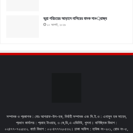
ভুয়া পরিচয়ের আড়ালে নাসিরের মাদক সা¤্রাজ্য
১০ আগস্ট, ২০২৬
সম্পাদক ও প্রকাশক : মোঃ আশরাফ-উল-হক, নির্বাহী সম্পাদক এবং সি.ই.ও : এনামুল হক সাহেদ,
প্রধান কার্যালয় : প্রবাহ টাওয়ার, ৩ কে,ডি,এ এভিনিউ, খুলনা। বাণিজ্যিক বিভাগ :
০২৪৭৭-৭২২৫৫২. বার্তা বিভাগ : ০২-৪৭৭৭২০৫৩২। ঢাকা অফিস : হাউজ নং-২০১, রোড নং-৫,