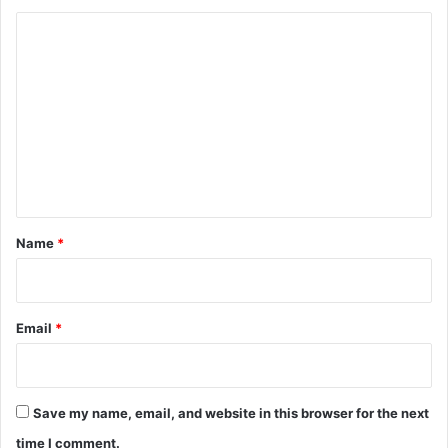
C
o
m
m
e
n
t
*
Name
*
Email
*
Save my name, email, and website in this browser for the next
time I comment.