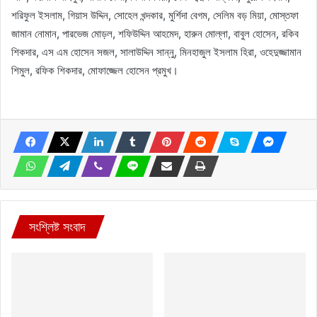
শরিফুল ইসলাম, গিয়াস উদ্দিন, সোহেল খন্দকার, মুর্শিদা বেগম, সেলিম বড় মিয়া, মোস্তফা
জামান নোমান, পারভেজ মোড়ল, শফিউদ্দিন আহমেদ, হারুন মোল্লা, বাবুল হোসেন, রকিব
শিকদার, এস এম হোসেন সজল, সালাউদ্দিন সান্নু, মিনহাজুল ইসলাম হিরা, ওহেদুজ্জামান
শিমুল, রফিক শিকদার, মোফাজ্জেল হোসেন প্রমুখ।
সংশ্লিষ্ট সংবাদ