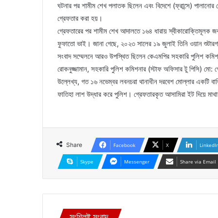
ঘটনার পর শামীম শেখ পলাতক ছিলেন এবং বিদেশে (ফ্রান্সে) পালানোর চ
গ্রেফতার করা হয়।
গ্রেফতারের পর শামীম শেখ আদালতে ১৬৪ ধারায় স্বীকারোক্তিমূলক জবা
ফুফাতো ভাই। জানা গেছে, ২০২৩ সালের ১৯ জুলাই তিনি ওয়ান শুটারগা
সংবাদ সম্মেলনে আরও উপস্থিত ছিলেন কেএমপির সহকারি পুলিশ কমিশন
রোকনুজ্জামান, সহকারি পুলিশ কমিশনার (স্টাফ অফিসার টু পিসি) মো: 
উল্লেখ্য, গত ১৬ নভেম্বর লবনচরা থানাধীন দরবেশ মোল্লার একটি বাড়ি
ফাতিহা লাশ উদ্ধার করে পুলিশ। গ্রেফতারকৃত আসামিরা ইট দিয়ে মা
Share
Facebook
X
LinkedI
Skype
Messenger
Share via Email
সংশ্লিষ্ট সংবাদ