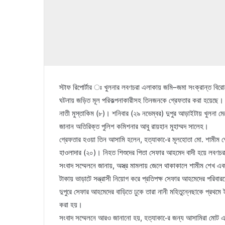
স্টাফ রিপোর্টার ঃ খুলনার লবণচরা এলাকায় জমি–জমা সংক্রান্ত বিরোধ
ঘটনায় জড়িত মূল পরিকল্পনাকারীসহ তিনজনকে গ্রেফতার করা হয়েছে। হ
নাতী মুস্তাকিম (৮)। শনিবার (২৯ নভেম্বর) দুপুর আড়াইটায় খুলনা মে
জানান অতিরিক্ত পুলিশ কমিশনার আবু রায়হান মুহাম্মদ সালেহ।
গ্রেফতার হওয়া তিন আসামি হলেন, হত্যাকা-ের মূলহোতা মো. শামীম
হাওলাদার (২০)। নিহত শিশুদের পিতা সেফার আহমেদ বাদী হয়ে লবণচরা
সংবাদ সম্মেলনে জানায়, অস্ত্র মামলায় জেলে থাকাকালে শামীম শেখ এক
টাকায় ভাড়াটে সন্ত্রাসী নিয়োগ করে প্রতিপক্ষ সেফার আহমেদের পরিবার
দুপুরে সেফার আহমেদের বাড়িতে ঢুকে তারা নানী মহিতুন্নেছাকে প্রথ
করা হয়।
সংবাদ সম্মেলনে আরও জানানো হয়, হত্যাকা-ের জন্য আসামিরা মোট