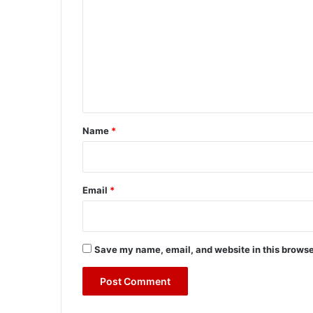
o
m
m
e
n
t
*
Name
*
Email
*
Save my name, email, and website in this browse