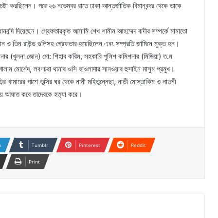
েষ্টা করছিলেন। পরে ২৬ নভেম্বর রাতে ঢাকা আন্তর্জাতিক বিমানবন্দর থেকে তাকে
নবন্দি দিয়েছেন। গ্রেফতারকৃত আসামি শেখ শামীম আহম্মেদ বাদীর সম্পর্কে মামাতো
ন ও তিন রাউন্ড গুলিসহ গ্রেফতার হয়েছিলেন এবং সম্প্রতি জামিনে মুক্ত হন।
ার (খুলনা জোন) মো: শিহাব করিম, সহকারি পুলিশ কমিশনার (মিডিয়া) ত.ম
গোলাম মোর্শেদ, লবণচরা থানার ওসি হাওলাদার সানওয়ার হুসাইন মাসুম প্রমুখ।
র খামারের পাশে ভুসির ঘর থেকে নানী মহিতুন্নেছা, নাতী মোস্তাকিম ও নাতনী
থায় আঘাত করে তাদেরকে হত্যা করে।
n
Tumblr
Pinterest
Reddit
Print