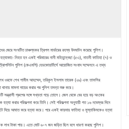
ের জেরে সংঘটিত চাঞ্চল্যকর ত্রিপল মার্ডারের রহস্য উদঘাটন করেছে পুলিশ।
ত্যাকা-ে নিহত হন একই পরিবারের নানী মহিতুন্নেছা (৫৩), নাতনী ফাতিহা (৭) ও
ট্রোপলিটন পুলিশ (কেএমপি) হেডকোয়ার্টার্সে আয়োজিত সংবাদ সম্মেলনে এ তথ্য
 শেখ ওরফে শেখ শামীম আহম্মেদ, তরিকুল ইসলাম তারেক (২৬) এবং তাফসির
 থানায় মামলা দায়ের করার পর পুলিশ তদন্ত শুরু করে।
টি সন্ত্রাসী গ্রুপের সঙ্গে সখ্যতা গড়ে তোলে। জেল থেকে বের হয়ে বড় অংকের
কে হত্যা করার পরিকল্পনা করে তিনি। সেই পরিকল্পনা অনুযায়ী গত ১৬ নভেম্বর দিনে
মে ইট দিয়ে আঘাত করে হত্যা করে। পরে একই কায়দায় ফাতিহা ও মুস্তাকিমকেও হত্যা
 এক লাখ টাকা পায়। এতে মোট ৬-৭ জন জড়িত ছিল বলে ধারণা করছে পুলিশ।