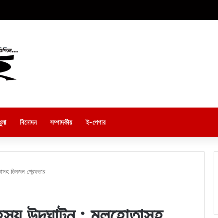
ুলা
বিনোদন
সম্পাদকীয়
ই-পেপার
োতাসহ তিনজন গ্রেফতার
 রহস্য উদঘাটন : মূলহোতাসহ