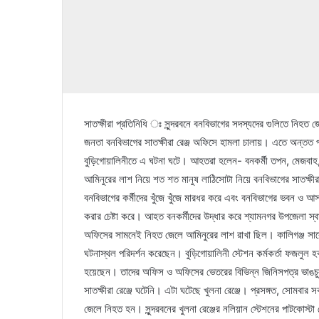
সাতক্ষীরা প্রতিনিধি ঃ সুন্দরবনে বনবিভাগের সদস্যদের গুলিতে নিহত 
জনতা বনবিভাগের সাতক্ষীরা রেঞ্জ অফিসে হামলা চালায়। এতে অন্তত 
বুড়িগোয়ালিনীতে এ ঘটনা ঘটে। আহতরা হলেন- বনকর্মী তপন, মেজবাহ, ফ
আমিনুরের লাশ নিয়ে শত শত মানুষ লাঠিসোটা নিয়ে বনবিভাগের সাতক্ষী
বনবিভাগের কর্মীদের খুঁজে খুঁজে মারধর করে এবং বনবিভাগের ভবন ও আস
করার চেষ্টা করে। আহত বনকর্মীদের উদ্ধার করে শ্যামনগর উপজেলা স্বা
অফিসের সামনেই নিহত জেলে আমিনুরের লাশ রাখা ছিল। কালিগঞ্জ সার্ক
ঘটনাস্থল পরিদর্শন করেছেন। বুড়িগোয়ালিনী স্টেশন কর্মকর্তা ফজলুল
হয়েছেন। তাদের অফিস ও অফিসের ভেতরের বিভিন্ন জিনিসপত্র ভাঙচুর কর
সাতক্ষীরা রেঞ্জে ঘটেনি। এটা ঘটেছে খুলনা রেঞ্জে। প্রসঙ্গত, সোমবার
জেলে নিহত হন। সুন্দরবনের খুলনা রেঞ্জের নলিয়ান স্টেশনের পাটকোস্