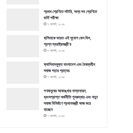
প্রথম শ্রেণিতে লটারি, অন্য সব শ্রেণিতে
ভর্তি পরীক্ষা
৭ আগস্ট, ২০২৬
হাসিনাকে ভারত এই সুযোগ কেন দিল,
প্রশ্ন স্বরাষ্ট্রমন্ত্রী’র
৭ আগস্ট, ২০২৬
ফ্যাসিবাদমুক্ত বাংলাদেশ এবং বৈষম্যহীন
সমাজ গড়ার প্রত্যয়
৭ আগস্ট, ২০২৬
গণমানুষের আকাঙ্খার বাস্তবায়ন,
ধ্বংসপ্রাপ্ত অর্থনীতি পুনরুদ্ধার এবং নতুন
সমাজ বিনির্মাণে প্রধানমন্ত্রী কাজ করে
যাচ্ছেন
৭ আগস্ট, ২০২৬