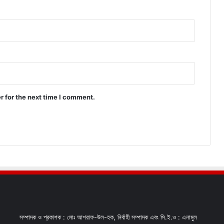
r for the next time I comment.
সম্পাদক ও প্রকাশক : মোঃ আশরাফ-উল-হক, নির্বাহী সম্পাদক এবং সি.ই.ও : এনামুল