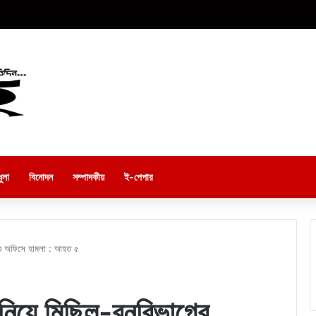
ুলা
বিনোদন
সম্পাদকীয়
ই-পেপার
গের অফিসে হামলা : আহত ৫
নিয়ে মিছিল-বনবিভাগের