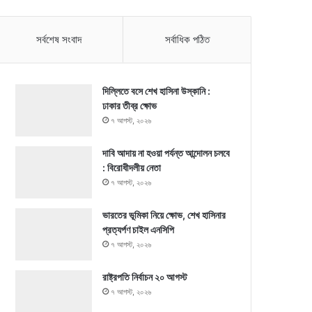
সর্বশেষ সংবাদ
সর্বাধিক পঠিত
দিল্লিতে বসে শেখ হাসিনা উস্কানি :
ঢাকার তীব্র ক্ষোভ
৭ আগস্ট, ২০২৬
দাবি আদায় না হওয়া পর্যন্ত আন্দোলন চলবে
: বিরোধীদলীয় নেতা
৭ আগস্ট, ২০২৬
ভারতের ভূমিকা নিয়ে ক্ষোভ, শেখ হাসিনার
প্রত্যর্পণ চাইল এনসিপি
৭ আগস্ট, ২০২৬
রাষ্ট্রপতি নির্বাচন ২০ আগস্ট
৭ আগস্ট, ২০২৬