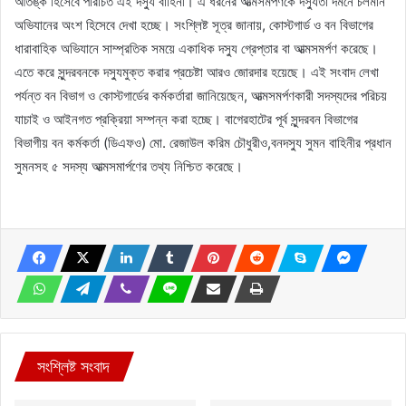
আতঙ্ক হিসেবে পরিচিত এই দস্যু বাহিনী। এ ধরনের আত্মসমর্পণকে দস্যুতা দমনে চলমান
অভিযানের অংশ হিসেবে দেখা হচ্ছে। সংশ্লিষ্ট সূত্র জানায়, কোস্টগার্ড ও বন বিভাগের
ধারাবাহিক অভিযানে সাম্প্রতিক সময়ে একাধিক দস্যু গ্রেপ্তার বা আত্মসমর্পণ করেছে।
এতে করে সুন্দরবনকে দস্যুমুক্ত করার প্রচেষ্টা আরও জোরদার হয়েছে। এই সংবাদ লেখা
পর্যন্ত বন বিভাগ ও কোস্টগার্ডের কর্মকর্তারা জানিয়েছেন, আত্মসমর্পণকারী সদস্যদের পরিচয়
যাচাই ও আইনগত প্রক্রিয়া সম্পন্ন করা হচ্ছে। বাগেরহাটের পূর্ব সুন্দরবন বিভাগের
বিভাগীয় বন কর্মকর্তা (ডিএফও) মো. রেজাউল করিম চৌধুরীও,বনদস্যু সুমন বাহিনীর প্রধান
সুমনসহ ৫ সদস্য আত্মসমার্পণের তথ্য নিশ্চিত করেছে।
সংশ্লিষ্ট সংবাদ