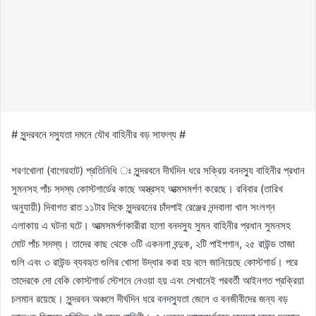
# সুন্দরবনে দস্যুতা দমনে যৌথ বাহিনীর বড় সাফল্য #
শরণখোলা (বাগেরহাট) প্রতিনিধি ঃ সুন্দরবনে দীর্ঘদিন ধরে সক্রিয় বনদস্যু বাহিনীর প্রধান
সুমনসহ পাঁচ সদস্য কোস্টগার্ডের কাছে অস্ত্রসহ আত্মসমর্পণ করেছে। রবিবার (তারিখ
অনুযায়ী) দিবাগত রাত ১১টার দিকে সুন্দরবনের চাঁদপাই রেঞ্জের নন্দবালা খাল সংলগ্ন
এলাকায় এ ঘটনা ঘটে। আত্মসমর্পণকারীরা হলো বনদস্যু সুমন বাহিনীর প্রধান সুমনসহ
মোট পাঁচ সদস্য। তাদের কাছ থেকে ৩টি একনলা বন্দুক, ২টি পাইপগান, ২৫ রাউন্ড তাজা
গুলি এবং ৩ রাউন্ড ব্যবহৃত গুলির খোসা উদ্ধার করা হয় বলে জানিয়েছে কোস্টগার্ড। পরে
তাদেরকে দো বেকি কোস্টগার্ড স্টেশনে নেওয়া হয় এবং সেখানেই পরবর্তী আইনগত প্রক্রিয়া
চলমান রয়েছে। সুন্দরবন অঞ্চলে দীর্ঘদিন ধরে বনদস্যুতা জেলে ও বনজীবীদের জন্য বড়