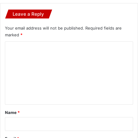
Leave a Reply
Your email address will not be published.
Required fields are
marked
*
C
o
m
m
e
n
t
*
Name
*