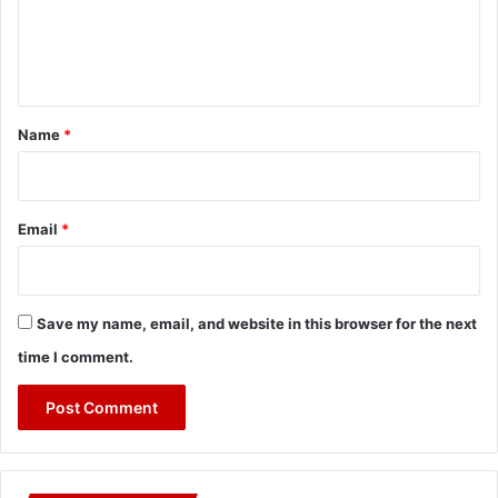
e
n
t
*
Name
*
Email
*
Save my name, email, and website in this browser for the next
time I comment.