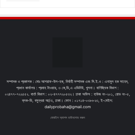
সম্পাদক ও প্রকাশক : মোঃ আশরাফ-উল-হক, নির্বাহী সম্পাদক এবং সি.ই.ও : এনামুল হক সাহেদ,
প্রধান কার্যালয় : প্রবাহ টাওয়ার, ৩ কে,ডি,এ এভিনিউ, খুলনা। বাণিজ্যিক বিভাগ :
০২৪৭৭-৭২২৫৫২. বার্তা বিভাগ : ০২-৪৭৭৭২০৫৩২। ঢাকা অফিস : হাউজ নং-২০১, রোড নং-৫,
ব্লক-ডি, বসুন্ধরা আ/এ, ঢাকা। ফোন : ০১৭১৪-০৩৮৮২৩, ই-মেইল:
dailyprobaha@gmail.com
মোবাইল অ্যাপস ডাউনলোড করুন