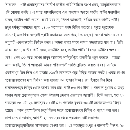
নিয়েছেন। পার্টি চেয়ারম্যানের নির্দেশে জাতীয় পার্টি নির্বাচনে অংশ নেবে, আনুষ্ঠানিকভাবে
এই ঘোষণা করছি। এ সময় সাংবাদিকদের এক প্রশ্নের জবাবে জাতীয় পার্টির মহাসচিব
বলেন, জাতীয় পার্টি কোনো জোটে যাবে না, তিনশ আসনেই নির্বাচন করবে জাতীয় পার্টি।
দুপুর পর্যন্ত আমাদের প্রায় ১৪০০ মনোনয়ন ফরম বিক্রি হয়েছে। প্রায় প্রত্যেক
আসনেই একাধিক আগ্রহী প্রার্থী মনোনয়ন ফরম গ্রহণ করেছেন। আমরা আমাদের ঘোষণা
অনুযায়ী এককভাবেই নির্বাচন করব। আমরা কারো সাথে আসন সমঝোতায় যাব না। তিনি
আরও বলেন, জাতীয় পার্টি স্বচ্ছ রাজনীতি করে, জাতীয় পার্টির বিরুদ্ধে দুর্নীতির অপবাদ
নেই। গেল ৩৩ বছর দেশের মানুষ আমাদের শান্তিপ্রিয় রাজনীতি পছন্দ করেছে। আমরা
আশা করছি, তিনশ আসনেই আমরা শক্তিশালী প্রতিদ্বন্দ্বিতা করতে পারব। এদিকে
এরইমধ্যে তিন দিনে এক হাজার ৫১০টি মনোনয়নপত্র বিক্রি করেছে দলটি। এবার জাপার
মনোনয়নপত্রের দাম নির্ধারণ করা হয়েছে ৩০ হাজার টাকা। সে হিসাবে তিন দিনে
মনোনয়নপত্র বিক্রি থেকে জাপার আয় চার কোটি ৫৩ লাখ টাকা। গতকাল বুধবার এ তথ্য
জানান জাপা চেয়ারম্যানের প্রেস উপদেষ্টা খন্দকার দেলোয়ার জালালী। তিনি বলেন, গত ২০
নভেম্বর ৫৫৭টি, ২১ নভেম্বর ৬২২টি এবং গতকাল বুধবার ৩৩১টি মনোনয়নপত্র বিক্রি
হয়েছে। আজ বৃহস্পতিবার চতুর্থ দিনের মতো মনোনয়নপত্র বিক্রি ও গ্রহণ করা হবে।
জাপা নেতারা জানান, আগামী ২৪ নভেম্বর থেকে প্রতিদিন দুটি বিভাগের
মনোনয়নপ্রত্যাশীদের সাক্ষাৎকার নেওয়া হবে। ২৪ নভেম্বর রংপুর ও রাজশাহী বিভাগ, ২৫