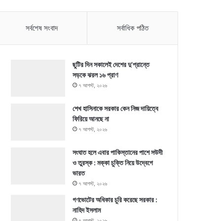
সর্বশেষ সংবাদ
সর্বাধিক পঠিত
ছুটির দিন সকালেই দেশের দু’প্রান্তে
সড়কে ঝরল ১৬ প্রাণ
৭ আগস্ট, ২০২৬
শেখ হাসিনাকে সরকার কেন নিজ দায়িত্বে
ফিরিয়ে আনছে না
৭ আগস্ট, ২০২৬
সংঘাত হলে এবার পাকিস্তানের পাশে সউদী
ও তুরস্ক : মক্কা চুক্তি নিয়ে উদ্বেগে
ভারত
৭ আগস্ট, ২০২৬
গণভোটের অধিকার চুরি করেছে সরকার :
নাহিদ ইসলাম
৭ আগস্ট, ২০২৬