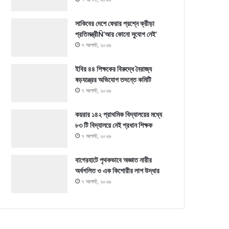
সাকিবের দেশে ফেরার প্রশ্নে ক্রীড়া
প্রতিমন্ত্রীÑ‘আর কোনো সুযোগ নেই’
৭ আগস্ট, ২০২৬
ইবির ৪৪ শিক্ষকের বিরুদ্ধে নৈরাজ্য
ষড়যন্ত্রের অভিযোগ তদন্তে কমিটি
৭ আগস্ট, ২০২৬
কয়রার ১৪২ প্রাথমিক বিদ্যালয়ের মধ্যে
৮৩ টি বিদ্যালয়ে নেই প্রধান শিক্ষক
৭ আগস্ট, ২০২৬
বাগেরহাটে পৃথকভাবে অজ্ঞাত নারীর
অর্ধগলিত ও এক কিশোরীর লাশ উদ্ধার
৭ আগস্ট, ২০২৬