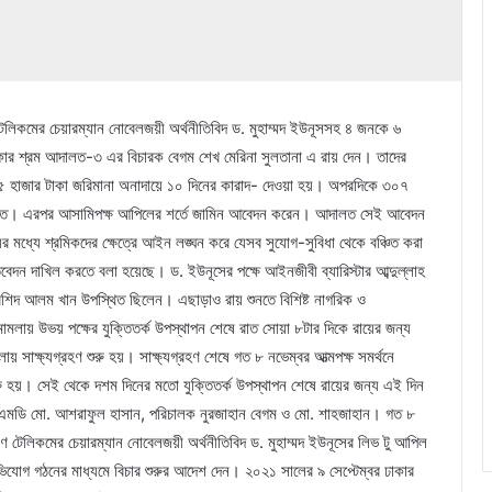
টেলিকমের চেয়ারম্যান নোবেলজয়ী অর্থনীতিবিদ ড. মুহাম্মদ ইউনূসসহ ৪ জনকে ৬
কার শ্রম আদালত-৩ এর বিচারক বেগম শেখ মেরিনা সুলতানা এ রায় দেন। তাদের
বং ৫ হাজার টাকা জরিমানা অনাদায়ে ১০ দিনের কারাদ- দেওয়া হয়। অপরদিকে ৩০৭
দালত। এরপর আসামিপক্ষ আপিলের শর্তে জামিন আবেদন করেন। আদালত সেই আবেদন
র মধ্যে শ্রমিকদের ক্ষেত্রে আইন লঙ্ঘন করে যেসব সুযোগ-সুবিধা থেকে বঞ্চিত করা
েদন দাখিল করতে বলা হয়েছে। ড. ইউনূসের পক্ষে আইনজীবী ব্যারিস্টার আব্দুল্লাহ
ুরশিদ আলম খান উপস্থিত ছিলেন। এছাড়াও রায় শুনতে বিশিষ্ট নাগরিক ও
মলায় উভয় পক্ষের যুক্তিতর্ক উপস্থাপন শেষে রাত সোয়া ৮টার দিকে রায়ের জন্য
াক্ষ্যগ্রহণ শুরু হয়। সাক্ষ্যগ্রহণ শেষে গত ৮ নভেম্বর আত্মপক্ষ সমর্থনে
ুরু হয়। সেই থেকে দশম দিনের মতো যুক্তিতর্ক উপস্থাপন শেষে রায়ের জন্য এই দিন
র এমডি মো. আশরাফুল হাসান, পরিচালক নুরজাহান বেগম ও মো. শাহজাহান। গত ৮
ীণ টেলিকমের চেয়ারম্যান নোবেলজয়ী অর্থনীতিবিদ ড. মুহাম্মদ ইউনূসের লিভ টু আপিল
যোগ গঠনের মাধ্যমে বিচার শুরুর আদেশ দেন। ২০২১ সালের ৯ সেপ্টেম্বর ঢাকার