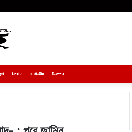
ুলা
বিনোদন
সম্পাদকীয়
ই-পেপার
াদ- : পরে জামিন