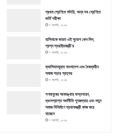
প্রথম শ্রেণিতে লটারি, অন্য সব শ্রেণিতে
ভর্তি পরীক্ষা
৭ আগস্ট, ২০২৬
হাসিনাকে ভারত এই সুযোগ কেন দিল,
প্রশ্ন স্বরাষ্ট্রমন্ত্রী’র
৭ আগস্ট, ২০২৬
ফ্যাসিবাদমুক্ত বাংলাদেশ এবং বৈষম্যহীন
সমাজ গড়ার প্রত্যয়
৭ আগস্ট, ২০২৬
গণমানুষের আকাঙ্খার বাস্তবায়ন,
ধ্বংসপ্রাপ্ত অর্থনীতি পুনরুদ্ধার এবং নতুন
সমাজ বিনির্মাণে প্রধানমন্ত্রী কাজ করে
যাচ্ছেন
৭ আগস্ট, ২০২৬