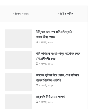
সর্বশেষ সংবাদ
সর্বাধিক পঠিত
দিল্লিতে বসে শেখ হাসিনা উস্কানি :
ঢাকার তীব্র ক্ষোভ
৭ আগস্ট, ২০২৬
দাবি আদায় না হওয়া পর্যন্ত আন্দোলন চলবে
: বিরোধীদলীয় নেতা
৭ আগস্ট, ২০২৬
ভারতের ভূমিকা নিয়ে ক্ষোভ, শেখ হাসিনার
প্রত্যর্পণ চাইল এনসিপি
৭ আগস্ট, ২০২৬
রাষ্ট্রপতি নির্বাচন ২০ আগস্ট
৭ আগস্ট, ২০২৬