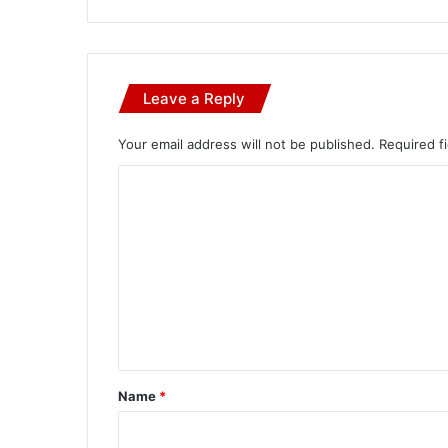
Leave a Reply
Your email address will not be published.
Required f
C
o
m
m
e
n
t
*
Name
*