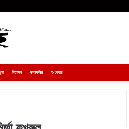
ুলা
বিনোদন
সম্পাদকীয়
ই-পেপার
র্জা ফখরুল