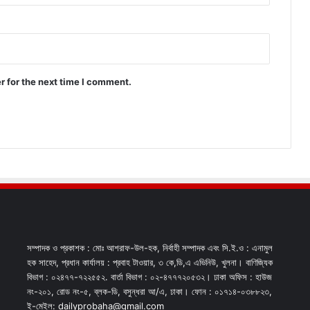
r for the next time I comment.
সম্পাদক ও প্রকাশক : মোঃ আশরাফ-উল-হক, নির্বাহী সম্পাদক এবং সি.ই.ও : এনামুল
হক সাহেদ, প্রধান কার্যালয় : প্রবাহ টাওয়ার, ৩ কে,ডি,এ এভিনিউ, খুলনা। বাণিজ্যিক
বিভাগ : ০২৪৭৭-৭২২৫৫২. বার্তা বিভাগ : ০২-৪৭৭৭২০৫৩২। ঢাকা অফিস : হাউজ
নং-২০১, রোড নং-৫, ব্লক-ডি, বসুন্ধরা আ/এ, ঢাকা। ফোন : ০১৭১৪-০৩৮৮২৩,
ই-মেইল: dailyprobaha@gmail.com