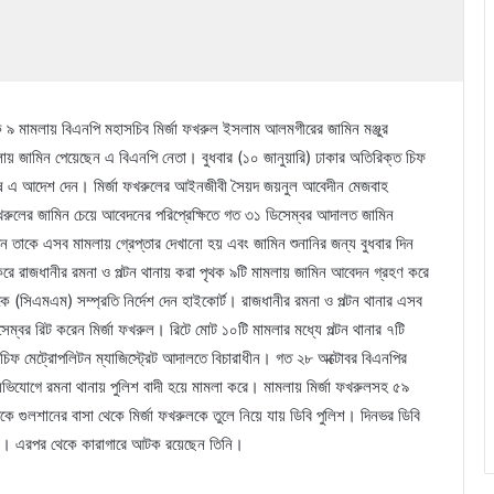
থক ৯ মামলায় বিএনপি মহাসচিব মির্জা ফখরুল ইসলাম আলমগীরের জামিন মঞ্জুর
ায় জামিন পেয়েছেন এ বিএনপি নেতা। বুধবার (১০ জানুয়ারি) ঢাকার অতিরিক্ত চিফ
 শেষে এ আদেশ দেন। মির্জা ফখরুলের আইনজীবী সৈয়দ জয়নুল আবেদীন মেজবাহ
রুলের জামিন চেয়ে আবেদনের পরিপ্রেক্ষিতে গত ৩১ ডিসেম্বর আদালত জামিন
দিন তাকে এসব মামলায় গ্রেপ্তার দেখানো হয় এবং জামিন শুনানির জন্য বুধবার দিন
রে রাজধানীর রমনা ও পল্টন থানায় করা পৃথক ৯টি মামলায় জামিন আবেদন গ্রহণ করে
টকে (সিএমএম) সম্প্রতি নির্দেশ দেন হাইকোর্ট। রাজধানীর রমনা ও পল্টন থানার এসব
সেম্বর রিট করেন মির্জা ফখরুল। রিটে মোট ১০টি মামলার মধ্যে পল্টন থানার ৭টি
চিফ মেট্রোপলিটন ম্যাজিস্ট্রেট আদালতে বিচারাধীন। গত ২৮ অক্টোবর বিএনপির
অভিযোগে রমনা থানায় পুলিশ বাদী হয়ে মামলা করে। মামলায় মির্জা ফখরুলসহ ৫৯
ে গুলশানের বাসা থেকে মির্জা ফখরুলকে তুলে নিয়ে যায় ডিবি পুলিশ। দিনভর ডিবি
ো হয়। এরপর থেকে কারাগারে আটক রয়েছেন তিনি।