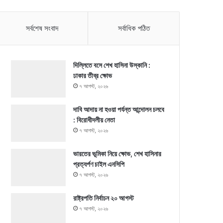
সর্বশেষ সংবাদ
সর্বাধিক পঠিত
দিল্লিতে বসে শেখ হাসিনা উস্কানি :
ঢাকার তীব্র ক্ষোভ
৭ আগস্ট, ২০২৬
দাবি আদায় না হওয়া পর্যন্ত আন্দোলন চলবে
: বিরোধীদলীয় নেতা
৭ আগস্ট, ২০২৬
ভারতের ভূমিকা নিয়ে ক্ষোভ, শেখ হাসিনার
প্রত্যর্পণ চাইল এনসিপি
৭ আগস্ট, ২০২৬
রাষ্ট্রপতি নির্বাচন ২০ আগস্ট
৭ আগস্ট, ২০২৬