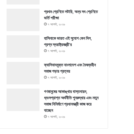
প্রথম শ্রেণিতে লটারি, অন্য সব শ্রেণিতে
ভর্তি পরীক্ষা
৭ আগস্ট, ২০২৬
হাসিনাকে ভারত এই সুযোগ কেন দিল,
প্রশ্ন স্বরাষ্ট্রমন্ত্রী’র
৭ আগস্ট, ২০২৬
ফ্যাসিবাদমুক্ত বাংলাদেশ এবং বৈষম্যহীন
সমাজ গড়ার প্রত্যয়
৭ আগস্ট, ২০২৬
গণমানুষের আকাঙ্খার বাস্তবায়ন,
ধ্বংসপ্রাপ্ত অর্থনীতি পুনরুদ্ধার এবং নতুন
সমাজ বিনির্মাণে প্রধানমন্ত্রী কাজ করে
যাচ্ছেন
৭ আগস্ট, ২০২৬