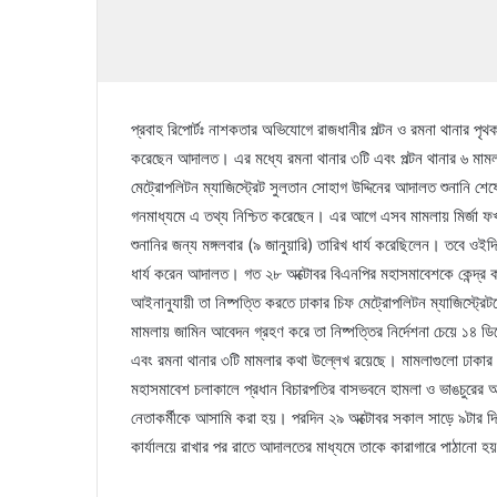
প্রবাহ রিপোর্টঃ নাশকতার অভিযোগে রাজধানীর পল্টন ও রমনা থানার পৃ
করেছেন আদালত। এর মধ্যে রমনা থানার ৩টি এবং পল্টন থানার ৬ মামল
মেট্রোপলিটন ম্যাজিস্ট্রেট সুলতান সোহাগ উদ্দিনের আদালত শুনানি
গনমাধ্যমে এ তথ্য নিশ্চিত করেছেন। এর আগে এসব মামলায় মির্জা ফখ
শুনানির জন্য মঙ্গলবার (৯ জানুয়ারি) তারিখ ধার্য করেছিলেন। তবে ওই
ধার্য করেন আদালত। গত ২৮ অক্টোবর বিএনপির মহাসমাবেশকে কেন্দ্র ক
আইনানুযায়ী তা নিষ্পত্তি করতে ঢাকার চিফ মেট্রোপলিটন ম্যাজিস্ট্রে
মামলায় জামিন আবেদন গ্রহণ করে তা নিষ্পত্তির নির্দেশনা চেয়ে ১৪ ডি
এবং রমনা থানার ৩টি মামলার কথা উল্লেখ রয়েছে। মামলাগুলো ঢাকার 
মহাসমাবেশ চলাকালে প্রধান বিচারপতির বাসভবনে হামলা ও ভাঙচুরের 
নেতাকর্মীকে আসামি করা হয়। পরদিন ২৯ অক্টোবর সকাল সাড়ে ৯টার দিক
কার্যালয়ে রাখার পর রাতে আদালতের মাধ্যমে তাকে কারাগারে পাঠান