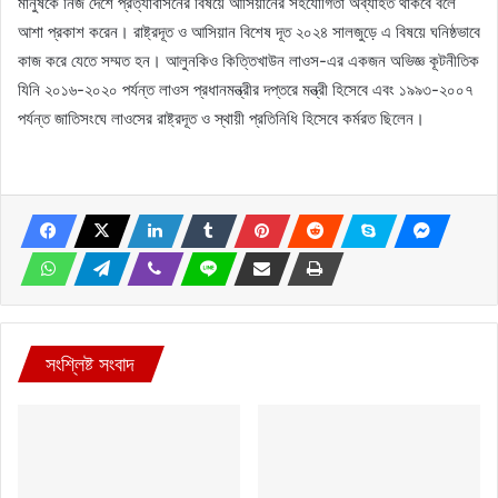
মানুষকে নিজ দেশে প্রত্যাবাসনের বিষয়ে আসিয়ানের সহযোগিতা অব্যাহত থাকবে বলে
আশা প্রকাশ করেন। রাষ্ট্রদূত ও আসিয়ান বিশেষ দূত ২০২৪ সালজুড়ে এ বিষয়ে ঘনিষ্ঠভাবে
কাজ করে যেতে সম্মত হন। আলুনকিও কিত্তিখাউন লাওস-এর একজন অভিজ্ঞ কূটনীতিক
যিনি ২০১৬-২০২০ পর্যন্ত লাওস প্রধানমন্ত্রীর দপ্তরে মন্ত্রী হিসেবে এবং ১৯৯৩-২০০৭
পর্যন্ত জাতিসংঘে লাওসের রাষ্ট্রদূত ও স্থায়ী প্রতিনিধি হিসেবে কর্মরত ছিলেন।
সংশ্লিষ্ট সংবাদ