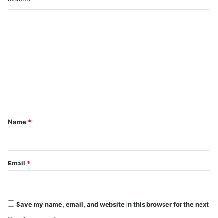
C
o
m
m
e
n
t
*
Name
*
Email
*
Save my name, email, and website in this browser for the next