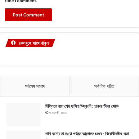
time I comment.
ফেসবুকে সাথে থাকুন
সর্বশেষ সংবাদ
সর্বাধিক পঠিত
দিল্লিতে বসে শেখ হাসিনা উস্কানি : ঢাকার তীব্র ক্ষোভ
৭ আগস্ট, ২০২৬
দাবি আদায় না হওয়া পর্যন্ত আন্দোলন চলবে : বিরোধীদলীয় নেতা