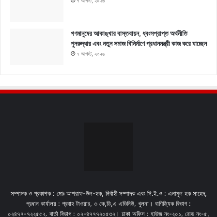
৭ আগস্ট, ২০২৬
গণমানুষের আকাঙ্খার বাস্তবায়ন, ধ্বংসপ্রাপ্ত অর্থনীতি
পুনরুদ্ধার এবং নতুন সমাজ বিনির্মাণে প্রধানমন্ত্রী কাজ করে যাচ্ছেন
৭ আগস্ট, ২০২৬
সম্পাদক ও প্রকাশক : মোঃ আশরাফ-উল-হক, নির্বাহী সম্পাদক এবং সি.ই.ও : এনামুল হক সাহেদ,
প্রধান কার্যালয় : প্রবাহ টাওয়ার, ৩ কে,ডি,এ এভিনিউ, খুলনা। বাণিজ্যিক বিভাগ :
০২৪৭৭-৭২২৫৫২. বার্তা বিভাগ : ০২-৪৭৭৭২০৫৩২। ঢাকা অফিস : হাউজ নং-২০১, রোড নং-৫,