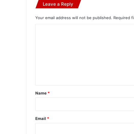
Leave a Reply
Your email address will not be published.
Required f
C
o
m
m
e
n
t
*
Name
*
Email
*