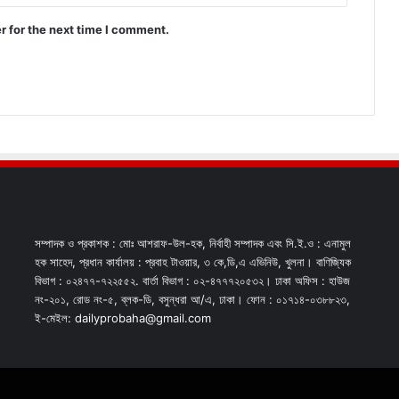
r for the next time I comment.
সম্পাদক ও প্রকাশক : মোঃ আশরাফ-উল-হক, নির্বাহী সম্পাদক এবং সি.ই.ও : এনামুল
হক সাহেদ, প্রধান কার্যালয় : প্রবাহ টাওয়ার, ৩ কে,ডি,এ এভিনিউ, খুলনা। বাণিজ্যিক
বিভাগ : ০২৪৭৭-৭২২৫৫২. বার্তা বিভাগ : ০২-৪৭৭৭২০৫৩২। ঢাকা অফিস : হাউজ
নং-২০১, রোড নং-৫, ব্লক-ডি, বসুন্ধরা আ/এ, ঢাকা। ফোন : ০১৭১৪-০৩৮৮২৩,
ই-মেইল: dailyprobaha@gmail.com