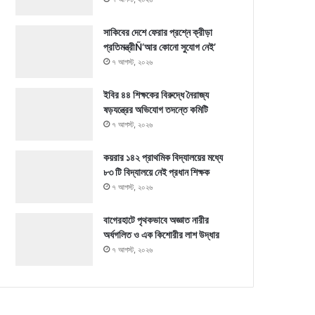
সাকিবের দেশে ফেরার প্রশ্নে ক্রীড়া
প্রতিমন্ত্রীÑ‘আর কোনো সুযোগ নেই’
৭ আগস্ট, ২০২৬
ইবির ৪৪ শিক্ষকের বিরুদ্ধে নৈরাজ্য
ষড়যন্ত্রের অভিযোগ তদন্তে কমিটি
৭ আগস্ট, ২০২৬
কয়রার ১৪২ প্রাথমিক বিদ্যালয়ের মধ্যে
৮৩ টি বিদ্যালয়ে নেই প্রধান শিক্ষক
৭ আগস্ট, ২০২৬
বাগেরহাটে পৃথকভাবে অজ্ঞাত নারীর
অর্ধগলিত ও এক কিশোরীর লাশ উদ্ধার
৭ আগস্ট, ২০২৬