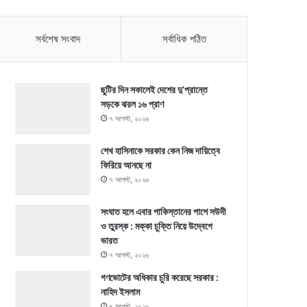
সর্বশেষ সংবাদ
সর্বাধিক পঠিত
ছুটির দিন সকালেই দেশের দু’প্রান্তে
সড়কে ঝরল ১৬ প্রাণ
৭ আগস্ট, ২০২৬
শেখ হাসিনাকে সরকার কেন নিজ দায়িত্বে
ফিরিয়ে আনছে না
৭ আগস্ট, ২০২৬
সংঘাত হলে এবার পাকিস্তানের পাশে সউদী
ও তুরস্ক : মক্কা চুক্তি নিয়ে উদ্বেগে
ভারত
৭ আগস্ট, ২০২৬
গণভোটের অধিকার চুরি করেছে সরকার :
নাহিদ ইসলাম
৭ আগস্ট, ২০২৬