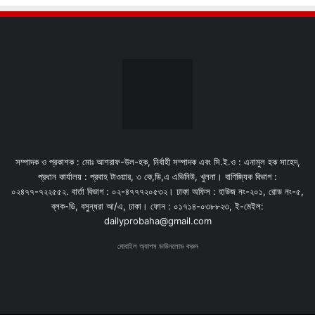
সম্পাদক ও প্রকাশক : মোঃ আশরাফ-উল-হক, নির্বাহী সম্পাদক এবং সি.ই.ও : এনামুল হক সাহেদ,
প্রধান কার্যালয় : প্রবাহ টাওয়ার, ৩ কে,ডি,এ এভিনিউ, খুলনা। বাণিজ্যিক বিভাগ :
০২৪৭৭-৭২২৫৫২. বার্তা বিভাগ : ০২-৪৭৭৭২০৫৩২। ঢাকা অফিস : হাউজ নং-২০১, রোড নং-৫,
ব্লক-ডি, বসুন্ধরা আ/এ, ঢাকা। ফোন : ০১৭১৪-০৩৮৮২৩, ই-মেইল:
dailyprobaha@gmail.com
মোবাইল অ্যাপস ডাউনলোড করুন