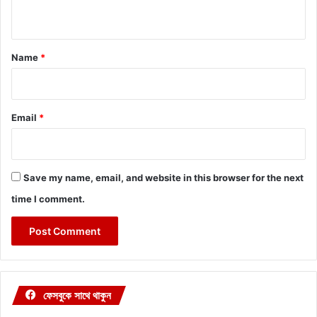
n
t
*
Name
*
Email
*
Save my name, email, and website in this browser for the next
time I comment.
ফেসবুকে সাথে থাকুন