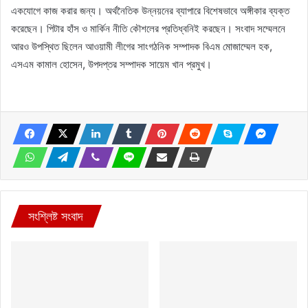
একযোগে কাজ করার জন্য। অর্থনৈতিক উন্নয়নের ব্যাপারে বিশেষভাবে অঙ্গীকার ব্যক্ত
করেছেন। পিটার হাঁস ও মার্কিন নীতি কৌশলের প্রতিধ্বনিই করছেন। সংবাদ সম্মেলনে
আরও উপস্থিত ছিলেন আওয়ামী লীগের সাংগঠনিক সম্পাদক বিএম মোজাম্মেল হক,
এসএম কামাল হোসেন, উপদপ্তর সম্পাদক সায়েম খান প্রমুখ।
সংশ্লিষ্ট সংবাদ