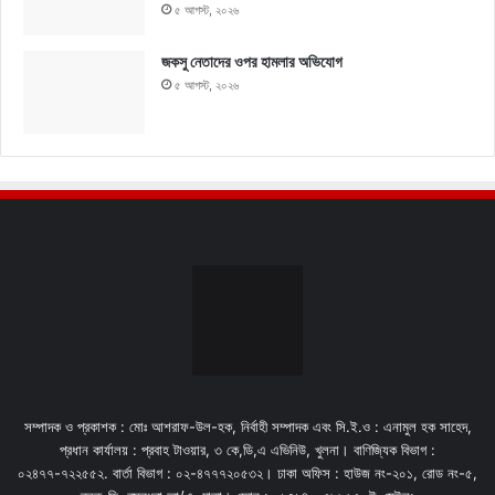
৫ আগস্ট, ২০২৬
জকসু নেতাদের ওপর হামলার অভিযোগ
৫ আগস্ট, ২০২৬
সম্পাদক ও প্রকাশক : মোঃ আশরাফ-উল-হক, নির্বাহী সম্পাদক এবং সি.ই.ও : এনামুল হক সাহেদ,
প্রধান কার্যালয় : প্রবাহ টাওয়ার, ৩ কে,ডি,এ এভিনিউ, খুলনা। বাণিজ্যিক বিভাগ :
০২৪৭৭-৭২২৫৫২. বার্তা বিভাগ : ০২-৪৭৭৭২০৫৩২। ঢাকা অফিস : হাউজ নং-২০১, রোড নং-৫,