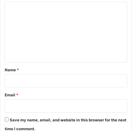
C
o
m
m
e
n
t
*
Name
*
Email
*
Save my name, email, and website in this browser for the next
time I comment.