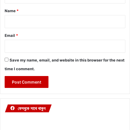
t
*
Name
*
Email
*
Save my name, email, and website in this browser for the next
time I comment.
ফেসবুকে সাথে থাকুন