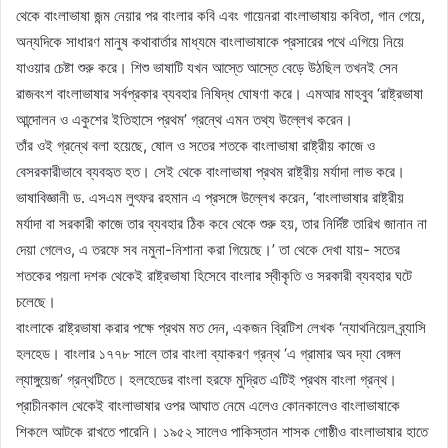
থেকে বাংলাভাষা জন্ম নেয়ার পর বাংলার কবি এবং গায়েনরা বাংলাভাষায় কবিতা, গান গেয়ে,
অন্যদিকে সাধারণ মানুষ কথাবার্তার মাধ্যমে বাংলাভাষাকে প্রসারের পথে এগিয়ে নিয়ে
যাওয়ার চেষ্টা শুরু করে। শিশু ভাষাটি যখন আস্তে আস্তে বেড়ে উঠছিল তখনই সেন
রাজবংশ বাংলাভাষার সর্বপ্রকার ব্যবহার নিষিদ্ধ ঘোষণা করে। এমআর মাহবুব ‘রাষ্ট্রভাষা
আন্দোলন ও একুশের ইতিহাসে প্রথম’ গ্রন্থে এমন তথ্য উল্লেখ করেন।
তাঁর ওই গ্রন্থে বলা হয়েছে, ষোল ও সতের শতকে বাংলাভাষা রাষ্ট্রীয় কাজে ও
বেসরকারীভাবে ব্যবহৃত হত। সেই থেকে বাংলাভাষা প্রথম রাষ্ট্রীয় মর্যাদা লাভ করে।
ভাষাবিজ্ঞানী ড. এসএম লুৎফর রহমান এ প্রসঙ্গে উল্লেখ করেন, ‘বাংলাভাষার রাষ্ট্রীয়
মর্যাদা বা সরকারী কাজে তার ব্যবহার ঠিক কবে থেকে শুরু হয়, তার নির্দিষ্ট তারিখ জানান না
দেয়া গেলেও, এ তরফে সব নমুনা-নিশানা করা গিয়েছে।’ তা থেকে দেখা যায়- সতের
শতকের পয়লা দশক থেকেই রাষ্ট্রভাষা হিসেবে বাংলার স্বীকৃতি ও সরকারী ব্যবহার ঘটে
চলেছে।
বাংলাকে রাষ্ট্রভাষা করার পক্ষে প্রথম মত দেন, একজন ব্রিটিশ লেখক ‘ন্যাথনিয়েল ব্র্যাসি
হলহেড। বাংলার ১৭৭৮ সালে তার বাংলা ব্যাকরণ গ্রন্থ ‘এ গ্রামার অব দ্যা বেঙ্গল
ল্যাঙ্গুয়েজ’ গ্রন্থটিতে। হলহেডের বাংলা হরফে মুদ্রিত এটিই প্রথম বাংলা গ্রন্থ।
প্রাচীনকাল থেকেই বাংলাভাষার ওপর আঘাত নেমে এলেও কোনকালেও বাংলাভাষাকে
শিকলে আটকে রাখতে পারেনি। ১৯৫২ সালেও পাকিস্তান শাসক গোষ্ঠীও বাংলাভাষার হাতে