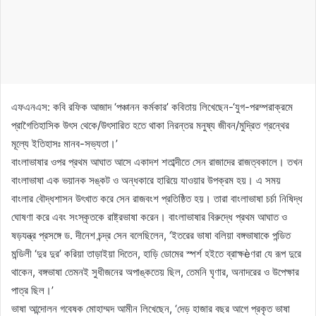
এফএনএস: কবি রফিক আজাদ ‘পঞ্চানন কর্মকার’ কবিতায় লিখেছেন-‘যুগ-পরম্পরাক্রমে
প্রাগৈতিহাসিক উৎস থেকে/উৎসারিত হতে থাকা নিরন্তর মনুষ্য জীবন/মুদ্রিত গ্রন্থের
মূল্যে ইতিহাসঃ মানব-সভ্যতা।’
বাংলাভাষার ওপর প্রথম আঘাত আসে একাদশ শতাব্দীতে সেন রাজাদের রাজত্বকালে। তখন
বাংলাভাষা এক ভয়ানক সঙ্কট ও অন্ধকারে হারিয়ে যাওয়ার উপক্রম হয়। এ সময়
বাংলার বৌদ্ধশাসন উৎখাত করে সেন রাজবংশ প্রতিষ্ঠিত হয়। তারা বাংলাভাষা চর্চা নিষিদ্ধ
ঘোষণা করে এবং সংস্কৃতকে রাষ্ট্রভাষা করেন। বাংলাভাষার বিরুদ্ধে প্রথম আঘাত ও
ষড়যন্ত্র প্রসঙ্গে ড. দীনেশ চন্দ্র সেন বলেছিলেন, ‘ইতরের ভাষা বলিয়া বঙ্গভাষাকে পন্ডিত
মন্ডিলী ‘দুর দুর’ করিয়া তাড়াইয়া দিতেন, হাড়ি ডোমের স্পর্শ হইতে ব্রাক্ষèণরা যে রূপ দুরে
থাকেন, বঙ্গভাষা তেমনই সুধীজনের অপাঙ্কতেয় ছিল, তেমনি ঘৃণার, অনাদরের ও উপেক্ষার
পাত্র ছিল।’
ভাষা আন্দোলন গবেষক মোহাম্মদ আমীন লিখেছেন, ‘দেড় হাজার বছর আগে প্রকৃত ভাষা