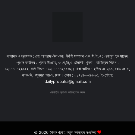
সম্পাদক ও প্রকাশক : মোঃ আশরাফ-উল-হক, নির্বাহী সম্পাদক এবং সি.ই.ও : এনামুল হক সাহেদ,
প্রধান কার্যালয় : প্রবাহ টাওয়ার, ৩ কে,ডি,এ এভিনিউ, খুলনা। বাণিজ্যিক বিভাগ :
০২৪৭৭-৭২২৫৫২. বার্তা বিভাগ : ০২-৪৭৭৭২০৫৩২। ঢাকা অফিস : হাউজ নং-২০১, রোড নং-৫,
ব্লক-ডি, বসুন্ধরা আ/এ, ঢাকা। ফোন : ০১৭১৪-০৩৮৮২৩, ই-মেইল:
dailyprobaha@gmail.com
মোবাইল অ্যাপস ডাউনলোড করুন
© 2026 দৈনিক প্রবাহ কর্তৃক সর্বস্বত্ব সংরক্ষিত