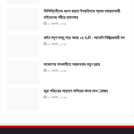
ফিলিস্তিনীদের ধ্বংস করতে ইসরাইলকে প্রথম সহায়তাকারী
বাইডেনের শরীরে ক্যানসার
১০ আগস্ট, ২০২৬
মাইন সদৃশ বস্তু পড়ে আছে ২৪ ঘণ্টা : আসেনি নিষ্ক্রিয়কারী দল
১০ আগস্ট, ২০২৬
দাকোপের পানখালীতে সম্ভাবনার নতুন দুয়ার
১০ আগস্ট, ২০২৬
ভুয়া পরিচয়ের আড়ালে নাসিরের মাদক সা¤্রাজ্য
১০ আগস্ট, ২০২৬