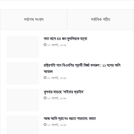
সর্বশেষ সংবাদ
সর্বাধিক পঠিত
সাত মাসে ৪৪ জন মুসলিমকে হত্যা
১০ আগস্ট, ২০২৬
রাষ্ট্রপতি পদে বিএনপির প্রার্থী মির্জা ফখরুল : ১১ দলের অলি
আহমদ
১০ আগস্ট, ২০২৬
খুলনায় বাড়ছে ‘সাইবার ক্রাইম’
১০ আগস্ট, ২০২৬
আজ আমি প্রাণেও মরতে পারতাম: মমতা
১০ আগস্ট, ২০২৬