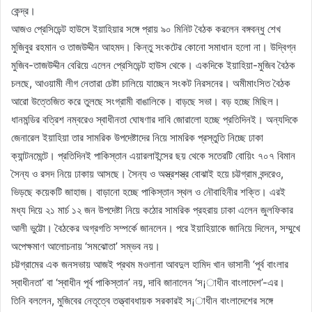
কেন্দ্র।
আজও প্রেসিডেন্ট হাউসে ইয়াহিয়ার সঙ্গে প্রায় ৯০ মিনিট বৈঠক করলেন বঙ্গবন্ধু শেখ
মুজিবুর রহমান ও তাজউদ্দীন আহমদ। কিন্তু সংকটের কোনো সমাধান হলো না। উদ্বিগ্ন
মুজিব-তাজউদ্দীন বেরিয়ে এলেন প্রেসিডেন্ট হাউস থেকে। একদিকে ইয়াহিয়া-মুজিব বৈঠক
চলছে, আওয়ামী লীগ নেতারা চেষ্টা চালিয়ে যাচ্ছেন সংকট নিরসনের। অমীমাংসিত বৈঠক
আরো উত্তেজিত করে তুলছে সংগ্রামী বাঙালিকে। বাড়ছে সভা। বড় হচ্ছে মিছিল।
ধানমন্ডির বত্রিশ নম্বরেও স্বাধীনতা ঘোষণার দাবি জোরালো হচ্ছে প্রতিদিনই। অন্যদিকে
জেনারেল ইয়াহিয়া তার সামরিক উপদেষ্টাদের নিয়ে সামরিক প্রস্তুতি নিচ্ছে ঢাকা
ক্যান্টনমেন্টে। প্রতিদিনই পাকিস্তান এয়ারলাইন্সের ছয় থেকে সতেরটি বোয়িং ৭০৭ বিমান
সৈন্য ও রসদ নিয়ে ঢাকায় আসছে। সৈন্য ও অস্ত্রশস্ত্র বোঝাই হয়ে চট্টগ্রাম বন্দরেও,
ভিড়ছে কয়েকটি জাহাজ। বাড়ানো হচ্ছে পাকিস্তান স্থল ও নৌবাহিনীর শক্তি। এরই
মধ্য দিয়ে ২১ মার্চ ১২ জন উপদেষ্টা নিয়ে কঠোর সামরিক প্রহরায় ঢাকা এলেন জুলফিকার
আলী ভুট্টো। বৈঠকের অগ্রগতি সম্পর্কে জানলেন। পরে ইয়াহিয়াকে জানিয়ে দিলেন, সম্মুখে
অপেক্ষমাণ আলোচনায় ‘সমঝোতা’ সম্ভব নয়।
চট্টগ্রামের এক জনসভায় আজই প্রথম মওলানা আবদুল হামিদ খান ভাসানী ‘পূর্ব বাংলার
স্বাধীনতা’ বা ‘স্বাধীন পূর্ব পাকিস্তান’ নয়, দাবি জানালেন ‘স¡াধীন বাংলাদেশ’-এর।
তিনি বললেন, মুজিবের নেতৃত্বে তত্ত্বাবধায়ক সরকারই স¡াধীন বাংলাদেশের সঙ্গে