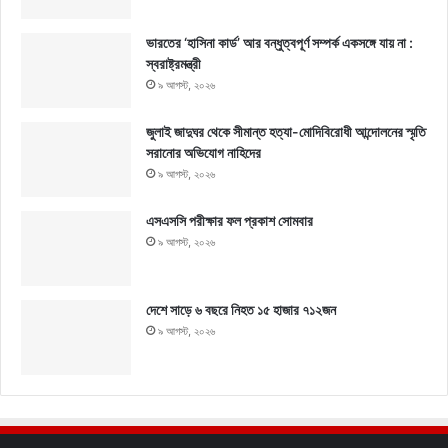
ভারতের ‘হাসিনা কার্ড’ আর বন্ধুত্বপূর্ণ সম্পর্ক একসঙ্গে যায় না :
স্বরাষ্ট্রমন্ত্রী
৯ আগস্ট, ২০২৬
জুলাই জাদুঘর থেকে সীমান্ত হত্যা-মোদিবিরোধী আন্দোলনের স্মৃতি
সরানোর অভিযোগ নাহিদের
৯ আগস্ট, ২০২৬
এসএসসি পরীক্ষার ফল প্রকাশ সোমবার
৯ আগস্ট, ২০২৬
দেশে সাড়ে ৬ বছরে নিহত ১৫ হাজার ৭১২জন
৯ আগস্ট, ২০২৬