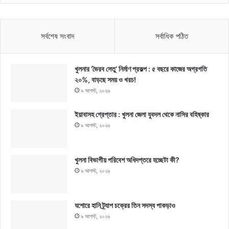
সর্বশেষ সংবাদ
সর্বাধিক পঠিত
খুলনার ‘ভৈরব সেতু’ নির্মাণ প্রকল্প : ৫ বছরে কাজের অগ্রগতি
২০%, বাড়ছে সময় ও খরচ!
৯ আগস্ট, ২০২৬
ইয়াবাসহ গ্রেপ্তার : খুলনা জেলা যুবদল থেকে নাসির বহিষ্কার
৯ আগস্ট, ২০২৬
খুলনা বিভাগীয় পরিবেশ অধিদপ্তরে হচ্ছেটা কী?
৯ আগস্ট, ২০২৬
যশোরে হানি ট্র্যাপ চক্রের তিন সদস্য পাকড়াও
৯ আগস্ট, ২০২৬