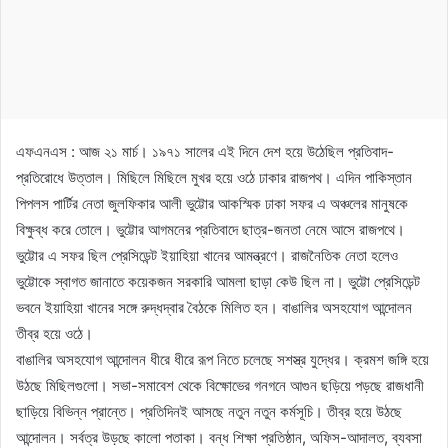
এফএনএস : আজ ২১ মার্চ। ১৯৭১ সালের এই দিনে দেশ হয়ে উঠেছিল প্রতিবাদ-
প্রতিরোধে উত্তাল। মিছিলে মিছিলে মুখর হয়ে ওঠে ঢাকার রাজপথ। এদিন পাকিস্তান
পিপলস পার্টির নেতা জুলফিকার আলী ভুট্টোর আকস্মিক ঢাকা সফর এ অঞ্চলের মানুষকে
বিক্ষুব্ধ করে তোলে। ভুট্টোর আগমনের প্রতিবাদে ছাত্র-জনতা নেমে আসে রাজপথে।
ভুট্টোর এ সফর ছিল প্রেসিডেন্ট ইয়াহিয়া খানের আমন্ত্রণে। রাজনৈতিক নেতা হলেও
ভুট্টোকে স্বাগত জানাতে কয়েকজন সরকারি আমলা ছাড়া কেউ ছিল না। ভুট্টো প্রেসিডেন্ট
ভবনে ইয়াহিয়া খানের সঙ্গে রুদ্ধদ্বার বৈঠকে মিলিত হন। বাঙালির অসহযোগ আন্দোলন
তীব্র হয়ে ওঠে।
বাঙালির অসহযোগ আন্দোলন ধীরে ধীরে রূপ নিতে চলেছে সশস্ত্র যুদ্ধের। ক্রমশ জঙ্গি হয়ে
উঠছে মিছিলগুলো। সভা-সমাবেশ থেকে বিক্ষোভের গনগনে আগুন ছড়িয়ে পড়ছে রাজধানী
ছাড়িয়ে বিভিন্ন প্রান্তে। প্রতিদিনই আসছে নতুন নতুন কর্মসূচি। তীব্র হয়ে উঠছে
আন্দোলন। সর্বত্র উড়ছে কালো পতাকা। বন্ধ শিক্ষা প্রতিষ্ঠান, অফিস-আদালত, ব্যবসা