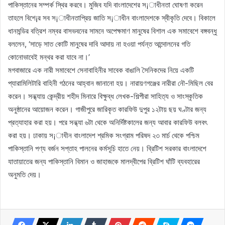
পাকিস্তানের সম্পর্ক স্থির করবে। মুজিব যদি বাংলাদেশের স¡াধীনতা ঘোষণা করেন
তাহলে বিশে¡র সব স¡াধীনতাপ্রিয় জাতি স¡াধীন বাংলাদেশকে স্বীকৃতি দেবে। বিকালে
ধানমন্ডির বত্রিশ নম্বর বাসভবনের সামনে অপেক্ষমাণ মানুষের বিশাল এক সমাবেশে বঙ্গবন্ধু
বললেন, ‘সাড়ে সাত কোটি মানুষের দাবি আদায় না হওয়া পর্যন্ত আন্দোলনের গতি
কোনোভাবেই মন্থর করা যাবে না।’
মগবাজারে এক নারী সমাবেশে সেনাবাহিনীর সাবেক বাঙালি সৈনিকদের নিয়ে একটি
প্যারামিলিটারি বাহিনী গঠনের আহ্বান জানানো হয়। নারায়ণগঞ্জের নারীরা নৌ-মিছিল বের
করেন। সন্ধ্যায় কেন্দ্রীয় শহীদ মিনারে বিক্ষুব্ধ লেখক-শিল্পীরা সাহিত্য ও সাংস্কৃতিক
অনুষ্ঠানের আয়োজন করেন। গাজীপুরে জারিকৃত কারফিউ দুপুর ১২টায় ছয় ঘণ্টার জন্য
প্রত্যাহার করা হয়। পরে সন্ধ্যা ৬টা থেকে অনির্দিষ্টকালের জন্য আবার কারফিউ বলবৎ
করা হয়। ঢাকায় স¡াধীন বাংলাদেশ শ্রমিক সংগ্রাম পরিষদ ২৩ মার্চ থেকে পশ্চিম
পাকিস্তানি পণ্য বর্জন সপ্তাহ পালনের কর্মসূচি হাতে নেয়। ব্রিটিশ সরকার বাংলাদেশে
যাতায়াতের জন্য পাকিস্তানি বিমান ও জাহাজকে মালদ্বীপের ব্রিটিশ ঘাঁটি ব্যবহারের
অনুমতি দেয়।