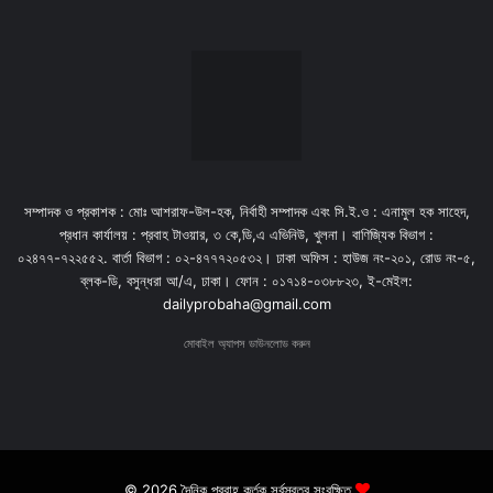
সম্পাদক ও প্রকাশক : মোঃ আশরাফ-উল-হক, নির্বাহী সম্পাদক এবং সি.ই.ও : এনামুল হক সাহেদ,
প্রধান কার্যালয় : প্রবাহ টাওয়ার, ৩ কে,ডি,এ এভিনিউ, খুলনা। বাণিজ্যিক বিভাগ :
০২৪৭৭-৭২২৫৫২. বার্তা বিভাগ : ০২-৪৭৭৭২০৫৩২। ঢাকা অফিস : হাউজ নং-২০১, রোড নং-৫,
ব্লক-ডি, বসুন্ধরা আ/এ, ঢাকা। ফোন : ০১৭১৪-০৩৮৮২৩, ই-মেইল:
dailyprobaha@gmail.com
মোবাইল অ্যাপস ডাউনলোড করুন
© 2026 দৈনিক প্রবাহ কর্তৃক সর্বস্বত্ব সংরক্ষিত