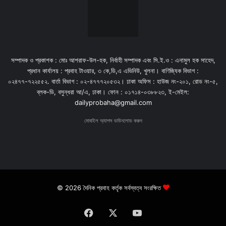
সম্পাদক ও প্রকাশক : মোঃ আশরাফ-উল-হক, নির্বাহী সম্পাদক এবং সি.ই.ও : এনামুল হক সাহেদ,
প্রধান কার্যালয় : প্রবাহ টাওয়ার, ৩ কে,ডি,এ এভিনিউ, খুলনা। বাণিজ্যিক বিভাগ :
০২৪৭৭-৭২২৫৫২. বার্তা বিভাগ : ০২-৪৭৭৭২০৫৩২। ঢাকা অফিস : হাউজ নং-২০১, রোড নং-৫,
ব্লক-ডি, বসুন্ধরা আ/এ, ঢাকা। ফোন : ০১৭১৪-০৩৮৮২৩, ই-মেইল:
dailyprobaha@gmail.com
মোবাইল অ্যাপস ডাউনলোড করুন
© 2026 দৈনিক প্রবাহ কর্তৃক সর্বস্বত্ব সংরক্ষিত
Facebook
X
YouTube