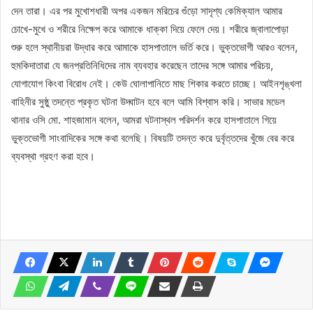
দেন তারা। এর পর মুখোশধারী অপর একজন মরিচের গুঁড়ো সাদৃশ্য কেমিক্যাল আমার
চোখে-মুখে ও শরীরে নিক্ষেপ করে আমাকে ধাক্কা দিয়ে ফেলে দেয়। শরীরে জ্বালাপোড়া
শুরু হলে স্থানীয়রা উদ্ধার করে আমাকে হাসপাতালে ভর্তি করে। ভুক্তভোগী আরও বলেন,
হুমকিদাতারা যে জনপ্রতিনিধিদের নাম ব্যবহার করেছেন তাদের সঙ্গে আমার পরিচয়,
যোগাযোগ কিংবা বিরোধ নেই। কেউ ঘোলাপানিতে মাছ শিকার করতে চাচ্ছে। আইনশৃঙ্খলা
বাহিনীর সুষ্ঠু তদন্তে প্রকৃত ঘটনা উদ্ঘাটন হবে বলে আমি বিশ্বাস করি। সাভার মডেল
থানার ওসি মো. শাহজামান বলেন, আমরা ঘটনাস্থল পরিদর্শন করে হাসপাতালে গিয়ে
ভুক্তভোগী সাংবাদিকের সঙ্গে কথা বলেছি। বিষয়টি তদন্ত করে দুর্বৃত্তদের খুঁজে বের করে
ব্যবস্থা গ্রহণ করা হবে।