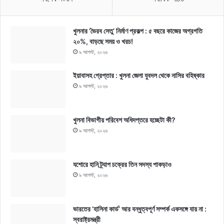
খুলনার ‘ভৈরব সেতু’ নির্মাণ প্রকল্প : ৫ বছরে কাজের অগ্রগতি
২০%, বাড়ছে সময় ও খরচ!
৯ আগস্ট, ২০২৬
ইয়াবাসহ গ্রেপ্তার : খুলনা জেলা যুবদল থেকে নাসির বহিষ্কার
৯ আগস্ট, ২০২৬
খুলনা বিভাগীয় পরিবেশ অধিদপ্তরে হচ্ছেটা কী?
৯ আগস্ট, ২০২৬
যশোরে হানি ট্র্যাপ চক্রের তিন সদস্য পাকড়াও
৯ আগস্ট, ২০২৬
ভারতের ‘হাসিনা কার্ড’ আর বন্ধুত্বপূর্ণ সম্পর্ক একসঙ্গে যায় না :
স্বরাষ্ট্রমন্ত্রী