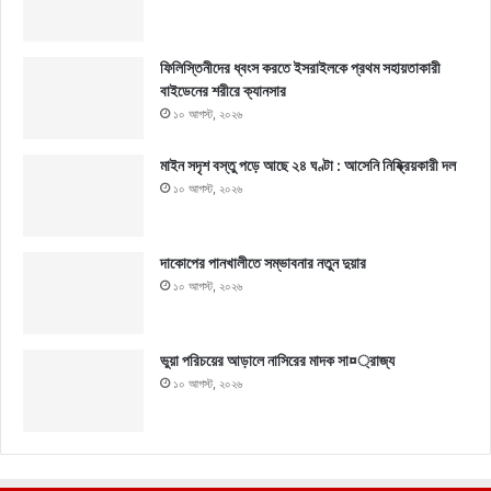
ফিলিস্তিনীদের ধ্বংস করতে ইসরাইলকে প্রথম সহায়তাকারী
বাইডেনের শরীরে ক্যানসার
১০ আগস্ট, ২০২৬
মাইন সদৃশ বস্তু পড়ে আছে ২৪ ঘণ্টা : আসেনি নিষ্ক্রিয়কারী দল
১০ আগস্ট, ২০২৬
দাকোপের পানখালীতে সম্ভাবনার নতুন দুয়ার
১০ আগস্ট, ২০২৬
ভুয়া পরিচয়ের আড়ালে নাসিরের মাদক সা¤্রাজ্য
১০ আগস্ট, ২০২৬