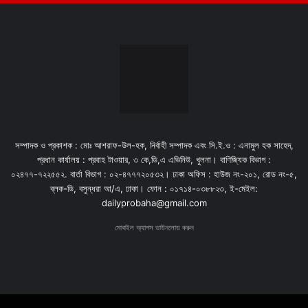
সম্পাদক ও প্রকাশক : মোঃ আশরাফ-উল-হক, নির্বাহী সম্পাদক এবং সি.ই.ও : এনামুল হক সাহেদ,
প্রধান কার্যালয় : প্রবাহ টাওয়ার, ৩ কে,ডি,এ এভিনিউ, খুলনা। বাণিজ্যিক বিভাগ :
০২৪৭৭-৭২২৫৫২. বার্তা বিভাগ : ০২-৪৭৭৭২০৫৩২। ঢাকা অফিস : হাউজ নং-২০১, রোড নং-৫,
ব্লক-ডি, বসুন্ধরা আ/এ, ঢাকা। ফোন : ০১৭১৪-০৩৮৮২৩, ই-মেইল:
dailyprobaha@gmail.com
মোবাইল অ্যাপস ডাউনলোড করুন