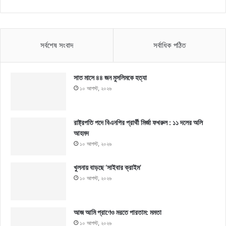
সর্বশেষ সংবাদ
সর্বাধিক পঠিত
সাত মাসে ৪৪ জন মুসলিমকে হত্যা
১০ আগস্ট, ২০২৬
রাষ্ট্রপতি পদে বিএনপির প্রার্থী মির্জা ফখরুল : ১১ দলের অলি
আহমদ
১০ আগস্ট, ২০২৬
খুলনায় বাড়ছে ‘সাইবার ক্রাইম’
১০ আগস্ট, ২০২৬
আজ আমি প্রাণেও মরতে পারতাম: মমতা
১০ আগস্ট, ২০২৬