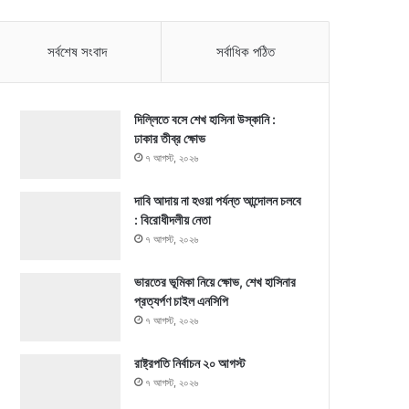
সর্বশেষ সংবাদ
সর্বাধিক পঠিত
দিল্লিতে বসে শেখ হাসিনা উস্কানি :
ঢাকার তীব্র ক্ষোভ
৭ আগস্ট, ২০২৬
দাবি আদায় না হওয়া পর্যন্ত আন্দোলন চলবে
: বিরোধীদলীয় নেতা
৭ আগস্ট, ২০২৬
ভারতের ভূমিকা নিয়ে ক্ষোভ, শেখ হাসিনার
প্রত্যর্পণ চাইল এনসিপি
৭ আগস্ট, ২০২৬
রাষ্ট্রপতি নির্বাচন ২০ আগস্ট
৭ আগস্ট, ২০২৬