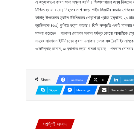
এ হত্যাকা-ের কারণ জানা সম্ভব হয়নি। জিজ্ঞাসাবাদের জন্য নিহতের
নিশ্চিত হওয়া যাবে। নিহতের লাশ বগুড়া শহীদ জিয়াউর রহমান মেডিকেল
কাহালু উপজেলার মুরইল ইউনিয়নের পোড়াপাড়া গ্রামে হত্যাসহ ২৯ মামলা
ব্রাজিলকে (৩৩) কুপিয়ে হত্যা করেছে। তিনি সম্প্রতি একটি মামলায়
মামলা করেছেন। গতকাল সোমবার সকাল পর্যন্ত কোনো আসামিকে গ্রেপ্তা
সদরের সাবগ্রাম ইউনিয়নের কুরশা এলাকায় চালক স¤্রাট ইসলামকে 
ওলিউল্লাহ জানান, এ ব্যাপারে হত্যা মামলা হয়েছে। গতকাল সোমবার 
Share
Facebook
X
LinkedI
Skype
Messenger
Share via Email
সংশ্লিষ্ট সংবাদ