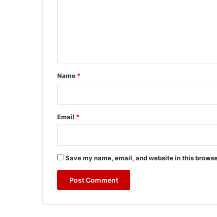
m
m
e
n
t
*
Name
*
Email
*
Save my name, email, and website in this browse