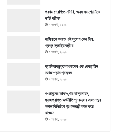
প্রথম শ্রেণিতে লটারি, অন্য সব শ্রেণিতে
ভর্তি পরীক্ষা
৭ আগস্ট, ২০২৬
হাসিনাকে ভারত এই সুযোগ কেন দিল,
প্রশ্ন স্বরাষ্ট্রমন্ত্রী’র
৭ আগস্ট, ২০২৬
ফ্যাসিবাদমুক্ত বাংলাদেশ এবং বৈষম্যহীন
সমাজ গড়ার প্রত্যয়
৭ আগস্ট, ২০২৬
গণমানুষের আকাঙ্খার বাস্তবায়ন,
ধ্বংসপ্রাপ্ত অর্থনীতি পুনরুদ্ধার এবং নতুন
সমাজ বিনির্মাণে প্রধানমন্ত্রী কাজ করে
যাচ্ছেন
৭ আগস্ট, ২০২৬