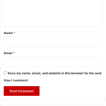
m
e
n
t
*
Name
*
Email
*
Save my name, email, and website in this browser for the next
time I comment.