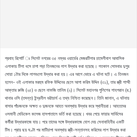
প্রবাহ রিপোর্ট ঃ সিলেট নগরের ৩৫ নম্বর ওয়ার্ডের মেজরটিলার চামেলীবাগ আবাসিক
এলাকায় টিলা ধসে চাপা পড়া তিনজনের লাশ উদ্ধার করা হয়েছে। গতকাল সোমবার দুপুর
সোয়া ১টার দিকে লাশগুলো উদ্ধার করা হয়। এর আগে ভোরে এ ঘটনা ঘটে। এ তিনজন
হলেন- ওই এলাকার মরহুম রফিক উদ্দিনের ছেলে আগা করিম উদ্দিন (৩১), তার স্ত্রী শাম্মী
আক্তার রুজি (২৫) ও ছেলে নাফজি তানিম (২)। সিলেট মহানগর পুলিশের শাহপরান (র.)
থানার ওসি (তদন্ত) ইন্দ্রনীল ভট্টাচার্য এ তথ্য নিশ্চিত করেছেন। তিনি জানান, এ ঘটনায়
বাসার পাঁচজনকে অক্ষত ও দুজনকে আহত অবস্থায় উদ্ধার করে স্থানীয়রা। আহতদের
ওসমানী মেডিকেল কলেজ হাসপাতালে ভর্তি করা হয়েছে। খবর পেয়ে ফায়ার সার্ভিসের
কর্মীরা উদ্ধারকাজে যায়। পরে তাদের সঙ্গে উদ্ধারকাজে যোগ দেয় সেনাবাহিনীর একটি
টিম। প্রায় ছয় ঘণ্টা পর মাটিচাপা অবস্থায় স্ত্রী-সন্তানসহ করিমের লাশ উদ্ধার করা