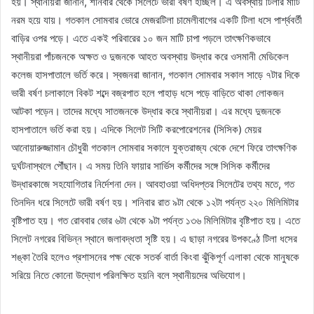
হয়। স্থানীয়রা জানান, শনিবার থেকে সিলেটে ভারী বর্ষণ হচ্ছিল। এ অবস্থায় টিলার মাটি
নরম হয়ে যায়। গতকাল সোমবার ভোরে মেজরটিলা চামেলীবাগের একটি টিলা ধসে পার্শ্ববর্তী
বাড়ির ওপর পড়ে। এতে একই পরিবারের ১০ জন মাটি চাপা পড়লে তাৎক্ষণিকভাবে
স্থানীয়রা পাঁচজনকে অক্ষত ও দুজনকে আহত অবস্থায় উদ্ধার করে ওসমানী মেডিকেল
কলেজ হাসপাতালে ভর্তি করে। স্বজনরা জানান, গতকাল সোমবার সকাল সাড়ে ৭টার দিকে
ভারী বর্ষণ চলাকালে বিকট শব্দে বজ্রপাত হলে পাহাড় ধসে পড়ে বাড়িতে থাকা লোকজন
আটকা পড়েন। তাদের মধ্যে সাতজনকে উদ্ধার করে স্থানীয়রা। এর মধ্যে দুজনকে
হাসপাতালে ভর্তি করা হয়। এদিকে সিলেট সিটি করপোরেশনের (সিসিক) মেয়র
আনোয়ারুজ্জামান চৌধুরী গতকাল সোমবার সকালে যুক্তরাজ্য থেকে দেশে ফিরে তাৎক্ষণিক
দুর্ঘটনাস্থলে পৌঁছান। এ সময় তিনি ফায়ার সার্ভিস কর্মীদের সঙ্গে সিসিক কর্মীদের
উদ্ধারকাজে সহযোগিতার নির্দেশনা দেন। আবহাওয়া অধিদপ্তর সিলেটের তথ্য মতে, গত
তিনদিন ধরে সিলেটে ভারী বর্ষণ হয়। শনিবার রাত ৯টা থেকে ১২টা পর্যন্ত ২২০ মিলিমিটার
বৃষ্টিপাত হয়। গত রোববার ভোর ৬টা থেকে ৯টা পর্যন্ত ১৩৬ মিলিমিটার বৃষ্টিপাত হয়। এতে
সিলেট নগরের বিভিন্ন স্থানে জলাবদ্ধতা সৃষ্টি হয়। এ ছাড়া নগরের উপকণ্ঠে টিলা ধসের
শঙ্কা তৈরি হলেও প্রশাসনের পক্ষ থেকে সতর্ক বার্তা কিংবা ঝুঁকিপূর্ণ এলাকা থেকে মানুষকে
সরিয়ে নিতে কোনো উদ্যোগ পরিলক্ষিত হয়নি বলে স্থানীয়দের অভিযোগ।