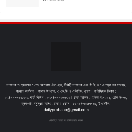
৭ আগস্ট, ২০২৬
সম্পাদক ও প্রকাশক : মোঃ আশরাফ-উল-হক, নির্বাহী সম্পাদক এবং সি.ই.ও : এনামুল হক সাহেদ,
প্রধান কার্যালয় : প্রবাহ টাওয়ার, ৩ কে,ডি,এ এভিনিউ, খুলনা। বাণিজ্যিক বিভাগ :
০২৪৭৭-৭২২৫৫২. বার্তা বিভাগ : ০২-৪৭৭৭২০৫৩২। ঢাকা অফিস : হাউজ নং-২০১, রোড নং-৫,
ব্লক-ডি, বসুন্ধরা আ/এ, ঢাকা। ফোন : ০১৭১৪-০৩৮৮২৩, ই-মেইল:
dailyprobaha@gmail.com
মোবাইল অ্যাপস ডাউনলোড করুন