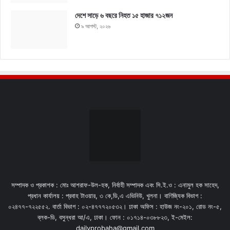
দেশে সাড়ে ৬ বছরে নিহত ১৫ হাজার ৭১২জন
৯ আগস্ট, ২০২৬
সম্পাদক ও প্রকাশক : মোঃ আশরাফ-উল-হক, নির্বাহী সম্পাদক এবং সি.ই.ও : এনামুল হক সাহেদ,
প্রধান কার্যালয় : প্রবাহ টাওয়ার, ৩ কে,ডি,এ এভিনিউ, খুলনা। বাণিজ্যিক বিভাগ :
০২৪৭৭-৭২২৫৫২. বার্তা বিভাগ : ০২-৪৭৭৭২০৫৩২। ঢাকা অফিস : হাউজ নং-২০১, রোড নং-৫,
ব্লক-ডি, বসুন্ধরা আ/এ, ঢাকা। ফোন : ০১৭১৪-০৩৮৮২৩, ই-মেইল:
dailyprobaha@gmail.com