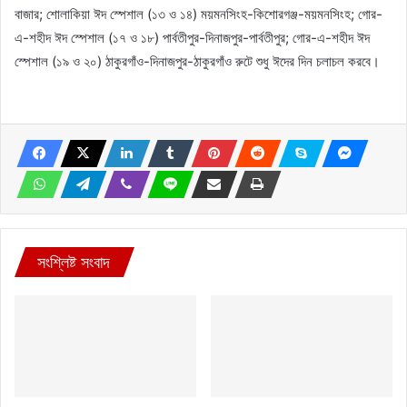
বাজার; শোলাকিয়া ঈদ স্পেশাল (১৩ ও ১৪) ময়মনসিংহ-কিশোরগঞ্জ-ময়মনসিংহ; গোর-
এ-শহীদ ঈদ স্পেশাল (১৭ ও ১৮) পার্বতীপুর-দিনাজপুর-পার্বতীপুর; গোর-এ-শহীদ ঈদ
স্পেশাল (১৯ ও ২০) ঠাকুরগাঁও-দিনাজপুর-ঠাকুরগাঁও রুটে শুধু ঈদের দিন চলাচল করবে।
সংশ্লিষ্ট সংবাদ