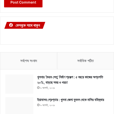
ফেসবুকে সাথে থাকুন
সর্বশেষ সংবাদ
সর্বাধিক পঠিত
খুলনার ‘ভৈরব সেতু’ নির্মাণ প্রকল্প : ৫ বছরে কাজের অগ্রগতি
২০%, বাড়ছে সময় ও খরচ!
৯ আগস্ট, ২০২৬
ইয়াবাসহ গ্রেপ্তার : খুলনা জেলা যুবদল থেকে নাসির বহিষ্কার
৯ আগস্ট, ২০২৬