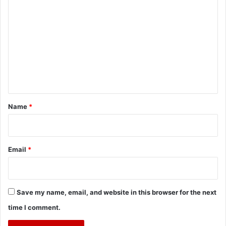
o
m
m
e
n
t
*
Name
*
Email
*
Save my name, email, and website in this browser for the next
time I comment.