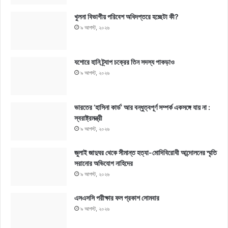
খুলনা বিভাগীয় পরিবেশ অধিদপ্তরে হচ্ছেটা কী?
৯ আগস্ট, ২০২৬
যশোরে হানি ট্র্যাপ চক্রের তিন সদস্য পাকড়াও
৯ আগস্ট, ২০২৬
ভারতের ‘হাসিনা কার্ড’ আর বন্ধুত্বপূর্ণ সম্পর্ক একসঙ্গে যায় না :
স্বরাষ্ট্রমন্ত্রী
৯ আগস্ট, ২০২৬
জুলাই জাদুঘর থেকে সীমান্ত হত্যা-মোদিবিরোধী আন্দোলনের স্মৃতি
সরানোর অভিযোগ নাহিদের
৯ আগস্ট, ২০২৬
এসএসসি পরীক্ষার ফল প্রকাশ সোমবার
৯ আগস্ট, ২০২৬