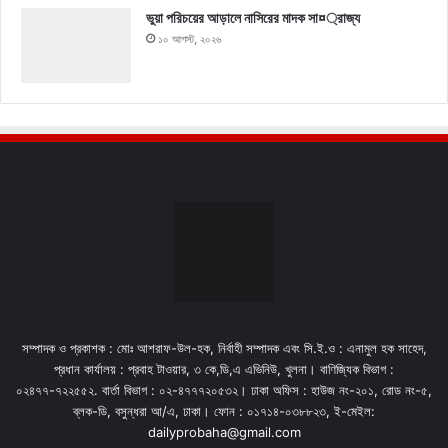
ভুয়া পরিচয়ের আড়ালে নাসিরের মাদক সা¤্রাজ্য
১০ আগস্ট, ২০২৬
সম্পাদক ও প্রকাশক : মোঃ আশরাফ-উল-হক, নির্বাহী সম্পাদক এবং সি.ই.ও : এনামুল হক সাহেদ,
প্রধান কার্যালয় : প্রবাহ টাওয়ার, ৩ কে,ডি,এ এভিনিউ, খুলনা। বাণিজ্যিক বিভাগ :
০২৪৭৭-৭২২৫৫২. বার্তা বিভাগ : ০২-৪৭৭৭২০৫৩২। ঢাকা অফিস : হাউজ নং-২০১, রোড নং-৫,
ব্লক-ডি, বসুন্ধরা আ/এ, ঢাকা। ফোন : ০১৭১৪-০৩৮৮২৩, ই-মেইল:
dailyprobaha@gmail.com