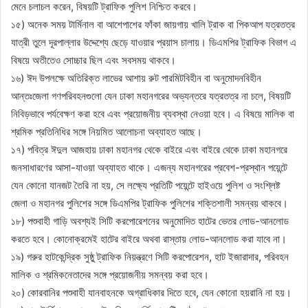
মেনে চলাচল করেন, বিষয়টি ট্রাফিক পুলিশ নিশ্চিত করবে।
১৫) অনেক সময় টার্মিনাল বা আশেপাশের ফাঁকা জায়গায় খালি ট্রাক বা পিকআপ যত্রতত্র
যাত্রী তুলে দূরপাল্লার উদ্দেশ্যে ছেড়ে যাওয়ার প্রয়াস চালায়। ডিএমপির ট্রাফিক বিভাগ এ
বিষয়ে অতীতেও সোচ্চার ছিল এবং সবসময় থাকবে।
১৬) ঈদ উপলক্ষে অতিরিক্ত লাভের আশায় রুট পারমিটবিহীন বা অনুমোদনবিহীন
আন্তঃজেলা গণপরিবহনগুলো যেন ঢাকা মহানগরের অভ্যন্তরে যত্রতত্র না চলে, বিষয়টি
নিবিড়ভাবে পর্যবেক্ষণ করা হবে এবং প্রয়োজনীয় ব্যবস্থা নেওয়া হবে। এ বিষয়ে মালিক বা
শ্রমিক প্রতিনিধির সঙ্গে নিয়মিত আলোচনা অব্যাহত আছে।
১৭) পবিত্র ঈদুল আজহায় ঢাকা মহানগর থেকে বাইরে এবং বাইরে থেকে ঢাকা মহানগরে
জনসাধারণের আসা-যাওয়া অব্যাহত থাকে। এজন্য মহানগরের প্রবেশ-প্রস্থান পয়েন্টে
যেন কোনো যানজট তৈরি না হয়, সে লক্ষ্যে প্রতিটি পয়েন্টে হাইওয়ে পুলিশ ও সংশ্লিষ্ট
জেলা ও মহানগর পুলিশের সঙ্গে ডিএমপির ট্রাফিক পুলিশের শক্তিশালী সমন্বয় থাকবে।
১৮) পশুবাহী গাড়ি অবশ্যই সিটি করপোরেশনের অনুমোদিত হাটের ভেতর লোড-আনলোড
করতে হবে। কোনোক্রমেই হাটের বাইরে অথবা রাস্তায় লোড-আনলোড করা যাবে না।
১৯) গরুর হাটকেন্দ্রিক সুষ্ঠু ট্রাফিক নিয়ন্ত্রণে সিটি করপোরেশন, হাট ইজারাদার, পরিবহন
মালিক ও শ্রমিকনেতাদের সঙ্গে প্রয়োজনীয় সমন্বয় করা হবে।
২০) কোরবানির পশুবাহী যানবাহনকে অগ্রাধিকার দিতে হবে, যেন কোনো হয়রানি না হয়।