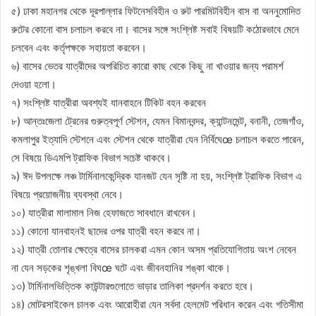
৫) ঢাকা মহানগর থেকে দূরপাল্লার ফিটনেসবিহীন ও রুট পারমিটবিহীন বাস বা অননুমোদিত
রুটের কোনো বাস চলাচল করবে না। বাসের সঙ্গে সংশ্লিষ্ট সবাই বিষয়টি কঠোরভাবে মেনে
চলবেন এবং কর্তৃপক্ষকে সহায়তা করবেন।
৬) বাসের ভেতর যাত্রীদের অপরিচিত কারো কাছ থেকে কিছু না খাওয়ার জন্য পরামর্শ
দেওয়া হলো।
৭) সংশ্লিষ্ট যাত্রীরা অবশ্যই যানবাহনে টিকিট বহন করবেন
৮) আন্তঃজেলা ট্রেনের গুরুত্বপূর্ণ স্টেশন, যেমন বিমানবন্দর, ক্যান্টনমেন্ট, বনানী, তেজগাঁও,
কমলাপুর ইত্যাদি স্টেশনে এবং স্টেশন থেকে যাত্রীরা যেন নির্বিঘেœ চলাচল করতে পারেন,
সে বিষয়ে ডিএমপি ট্রাফিক বিভাগ সচেষ্ট থাকবে।
৯) ঈদ উপলক্ষে লঞ্চ টার্মিনালকেন্দ্রিক যানজট যেন সৃষ্টি না হয়, সংশ্লিষ্ট ট্রাফিক বিভাগ এ
বিষয়ে প্রয়োজনীয় ব্যবস্থা নেবে।
১০) যাত্রীরা মালামাল নিজ হেফাজতে সাবধানে রাখবেন।
১১) কোনো যানবাহনই ছাদের ওপর যাত্রী বহন করবে না।
১২) যাত্রী তোলার ক্ষেত্রে বাসের চালকরা এমন কোন অসম প্রতিযোগিতায় অংশ নেবেন
না যেন সড়কের শৃঙ্খলা বিঘœ ঘটে এবং জীবনহানির শঙ্কা থাকে।
১৩) টার্মিনালভিত্তিক কাউন্টারগুলোতে ভাড়ার তালিকা প্রদর্শন করতে হবে।
১৪) মোটরসাইকেল চালক এবং আরোহীরা যেন সর্বদা হেলমেট পরিধান করেন এবং গতিসীমা