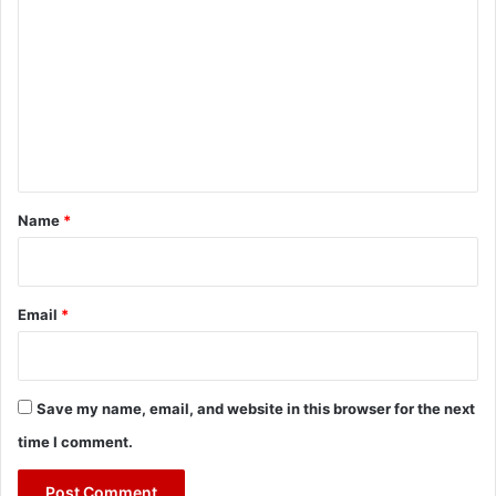
o
m
m
e
n
t
*
Name
*
Email
*
Save my name, email, and website in this browser for the next
time I comment.