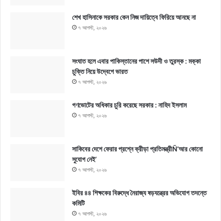
শেখ হাসিনাকে সরকার কেন নিজ দায়িত্বে ফিরিয়ে আনছে না
৭ আগস্ট, ২০২৬
সংঘাত হলে এবার পাকিস্তানের পাশে সউদী ও তুরস্ক : মক্কা
চুক্তি নিয়ে উদ্বেগে ভারত
৭ আগস্ট, ২০২৬
গণভোটের অধিকার চুরি করেছে সরকার : নাহিদ ইসলাম
৭ আগস্ট, ২০২৬
সাকিবের দেশে ফেরার প্রশ্নে ক্রীড়া প্রতিমন্ত্রীÑ‘আর কোনো
সুযোগ নেই’
৭ আগস্ট, ২০২৬
ইবির ৪৪ শিক্ষকের বিরুদ্ধে নৈরাজ্য ষড়যন্ত্রের অভিযোগ তদন্তে
কমিটি
৭ আগস্ট, ২০২৬