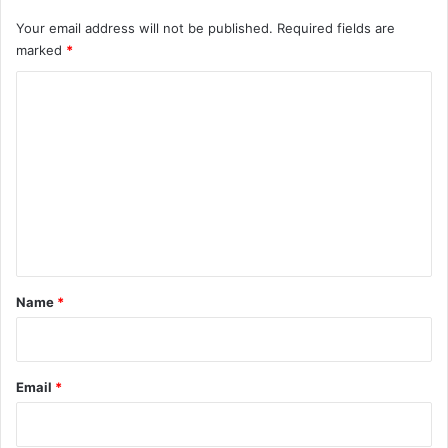
Your email address will not be published.
Required fields are
marked
*
C
o
m
m
e
n
t
*
Name
*
Email
*