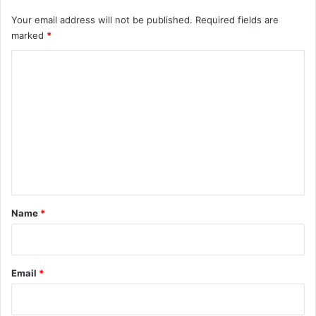
Your email address will not be published.
Required fields are
marked
*
C
o
m
m
e
n
t
*
Name
*
Email
*