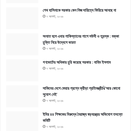
শেখ হাসিনাকে সরকার কেন নিজ দায়িত্বে ফিরিয়ে আনছে না
৭ আগস্ট, ২০২৬
সংঘাত হলে এবার পাকিস্তানের পাশে সউদী ও তুরস্ক : মক্কা
চুক্তি নিয়ে উদ্বেগে ভারত
৭ আগস্ট, ২০২৬
গণভোটের অধিকার চুরি করেছে সরকার : নাহিদ ইসলাম
৭ আগস্ট, ২০২৬
সাকিবের দেশে ফেরার প্রশ্নে ক্রীড়া প্রতিমন্ত্রীÑ‘আর কোনো
সুযোগ নেই’
৭ আগস্ট, ২০২৬
ইবির ৪৪ শিক্ষকের বিরুদ্ধে নৈরাজ্য ষড়যন্ত্রের অভিযোগ তদন্তে
কমিটি
৭ আগস্ট, ২০২৬