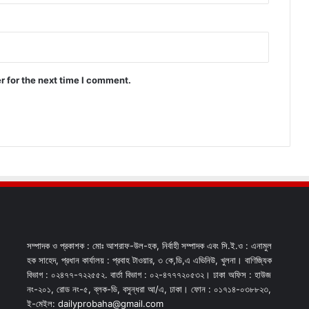
r for the next time I comment.
সম্পাদক ও প্রকাশক : মোঃ আশরাফ-উল-হক, নির্বাহী সম্পাদক এবং সি.ই.ও : এনামুল
হক সাহেদ, প্রধান কার্যালয় : প্রবাহ টাওয়ার, ৩ কে,ডি,এ এভিনিউ, খুলনা। বাণিজ্যিক
বিভাগ : ০২৪৭৭-৭২২৫৫২. বার্তা বিভাগ : ০২-৪৭৭৭২০৫৩২। ঢাকা অফিস : হাউজ
নং-২০১, রোড নং-৫, ব্লক-ডি, বসুন্ধরা আ/এ, ঢাকা। ফোন : ০১৭১৪-০৩৮৮২৩,
ই-মেইল: dailyprobaha@gmail.com