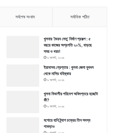
সর্বশেষ সংবাদ
সর্বাধিক পঠিত
খুলনার ‘ভৈরব সেতু’ নির্মাণ প্রকল্প : ৫
বছরে কাজের অগ্রগতি ২০%, বাড়ছে
সময় ও খরচ!
৯ আগস্ট, ২০২৬
ইয়াবাসহ গ্রেপ্তার : খুলনা জেলা যুবদল
থেকে নাসির বহিষ্কার
৯ আগস্ট, ২০২৬
খুলনা বিভাগীয় পরিবেশ অধিদপ্তরে হচ্ছেটা
কী?
৯ আগস্ট, ২০২৬
যশোরে হানি ট্র্যাপ চক্রের তিন সদস্য
পাকড়াও
৯ আগস্ট, ২০২৬