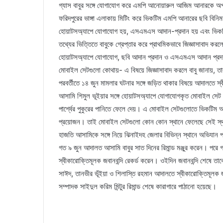
গ্যাস বাবুর সঙ্গে যোগাযোগ করে এমপি আনোয়ারুল আজিম আনারকে অপহরণ
ফরিদপুরের ভাঙ্গা এলাকায় মিটিং করে ভিকটিম এমপি আনারের ছবি বিনিময়
হোয়াটসঅ্যাপে যোগাযোগ হয়, এসএমএস আদান-প্রদান হয় এবং ভিকটিম আ
তথ্যের ভিত্তিতে বাবুকে গ্রেপ্তার করে প্রাথমিকভাবে জিজ্ঞাসাবাদ ক
হোয়াটসঅ্যাপে যোগাযোগ, ছবি আদান প্রদান ও এসএমএস আদান প্রদান
মোবাইল সেটগুলো কোথায়- এ বিষয়ে জিজ্ঞাসাবাদ করলে বাবু জানায়, ত
পরবর্তীতে ১৪ জুন মামলার ঘটনার সঙ্গে জড়িত থাকার বিষয়ে আদালতে স্ব
আসামি শিমুল ভূইয়ার সঙ্গে হোয়াটসঅ্যাপে যোগাযোগকৃত মোবাইল সেট তিনট
পার্শ্বের পুকুরের পানিতে ফেলে দেয়। এ মোবাইল সেটগুলোতে ভিকটিম আন
প্রয়োজন। তাই মোবাইল সেটগুলো কোন কোন স্থানে ফেলেছে সেই স্থান 
হাজতি আসামিকে সঙ্গে নিয়ে ঝিনাইদহ জেলার বিভিন্ন স্থানে অভিযান প
গত ৯ জুন আদালত আসামি বাবুর সাত দিনের রিমান্ড মঞ্জুর করেন। পরে 
স্বীকারোক্তিমূলক জবানবন্দি রেকর্ড করেন। ওইদিন জবানবন্দি শেষে ত
সাঈদ, তানভীর ভূঁইয়া ও শিলাস্তি রহমান আদালতে স্বীকারোক্তিমূলক 
সম্পাদক সাইদুল করিম মিন্টুর রিমান্ড শেষে কারাগারে পাঠানো হয়েছে।