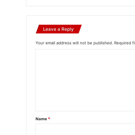
Leave a Reply
Your email address will not be published.
Required f
C
o
m
m
e
n
t
*
Name
*