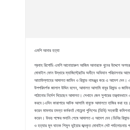
এমপি আনার হত্যা
প্রবাহ রিপোর্টঃ এমপি আনোয়ারুল আজিম আনারকে খুনের উদ্দেশে অপহ
মোবাইল ফোন উদ্ধারে ম্যাজিস্ট্রেটের অধীনে অভিযান পরিচালনার আদ
আতাউল্লাহের আদালত জামিন ও রিমান্ড নামঞ্জুর করে এ আদেশ দেন। এ 
উপপরিদর্শক জালাল উদ্দিন বলেন, আদালত আসামি বাবুর রিমান্ড ও জামিন
পাঠানোর নির্দেশ দিয়েছেন আদালত। সেখানে জেল সুপারের তত্ত্বাবধানে 
করবে।এদিন কারাগারে আটক আসামি বাবুকে আদালতে হাজির করা হয়। এরপ
করেন মামলার তদন্ত কর্মকর্তা গোয়েন্দা পুলিশের (ডিবি) সহকারী কমিশন
করেন। উভয় পক্ষের শুনানি শেষে আদালত এ আদেশ দেন।ডিবির রিমান
ও হত্যার মূল ঘাতক শিমুল ভুইয়ার জব্দকৃত মোবাইল সেট পর্যালোচনায়