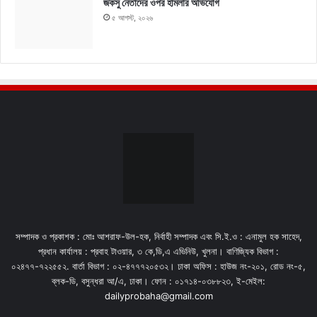
জকসু নেতাদের ওপর হামলার অভিযোগ
৫ আগস্ট, ২০২৬
সম্পাদক ও প্রকাশক : মোঃ আশরাফ-উল-হক, নির্বাহী সম্পাদক এবং সি.ই.ও : এনামুল হক সাহেদ,
প্রধান কার্যালয় : প্রবাহ টাওয়ার, ৩ কে,ডি,এ এভিনিউ, খুলনা। বাণিজ্যিক বিভাগ :
০২৪৭৭-৭২২৫৫২. বার্তা বিভাগ : ০২-৪৭৭৭২০৫৩২। ঢাকা অফিস : হাউজ নং-২০১, রোড নং-৫,
ব্লক-ডি, বসুন্ধরা আ/এ, ঢাকা। ফোন : ০১৭১৪-০৩৮৮২৩, ই-মেইল:
dailyprobaha@gmail.com