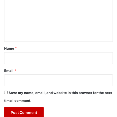
m
m
e
n
t
*
Name
*
Email
*
Save my name, email, and website in this browser for the next
time I comment.