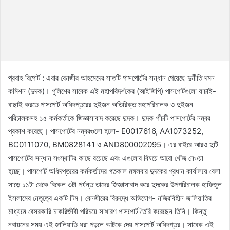
প্রবাহ রিপোর্ট : এবার বেনজীর আহমেদের সাতটি পাসপোর্টের সন্ধান পেয়েছে দুর্নীতি দমন
কমিশন (দুদক)। পুলিশের সাবেক এই মহাপরিদর্শকের (আইজিপি) পাসপোর্টগুলো যাচাই-
বাছাই করতে পাসপোর্ট অধিদপ্তরের দুইজন অতিরিক্ত মহাপরিচালক ও দুইজন
পরিচালকসহ ১৫ কর্মকর্তাকে জিজ্ঞাসাবাদ করেছে দুদক। দুদক পাঁচটি পাসপোর্টের নম্বর
প্রকাশ করেছে। পাসপোর্টের নম্বরগুলো হলো- E0017616, AA1073252,
BC0111070, BM0828141 ও AND800002095। এর বাইরে আরও দুটি
পাসপোর্টের সন্ধান সংস্থাটির কাছে রয়েছে এবং এগুলোর বিষয়ে আরো খোঁজ নেওয়া
হচ্ছে। পাসপোর্ট অধিদপ্তরের কর্মকর্তাদের গতকাল মঙ্গলবার দুদকের প্রধান কার্যালয়ে বেলা
সাড়ে ১১টা থেকে বিকেল ৩টা পর্যন্ত তাদের জিজ্ঞাসাবাদ করে দুদকের উপপরিচালক হাফিজুল
ইসলামের নেতৃত্বে একটি টিম। বেনজীরের বিরুদ্ধে অভিযোগ- নজিরবিহীন জালিয়াতির
মাধ্যমে বেসরকারি চাকরিজীবী পরিচয়ে সাধারণ পাসপোর্ট তৈরি করেছেন তিনি। কিন্তু
নবায়নের সময় এই জালিয়াতি ধরা পড়লে আটকে দেয় পাসপোর্ট অধিদপ্তর। সাবেক এই