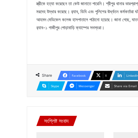
স্ত্রীকে হত্যা করেছেন তা কেউ জানাতে পারেনি। শ্রীপুর থানার ভারপ্
মরদেহ উদ্ধার করেছে। র‌্যাব, ডিবি এবং পুলিশের ঊর্ধ্বতন কর্মকর্তার
আহমদ মেডিকেল কলেজ হাসপাতালে পাঠানো হয়েছে। জানা গেছে, ঘাতক 
র‌্যাব-১ গাজীপুর পোড়াবাড়ি ক্যাম্পের সদস্যরা।
Share
Facebook
X
LinkedI
Skype
Messenger
Share via Email
সংশ্লিষ্ট সংবাদ