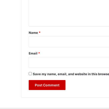
m
e
n
t
*
Name
*
Email
*
Save my name, email, and website in this browse