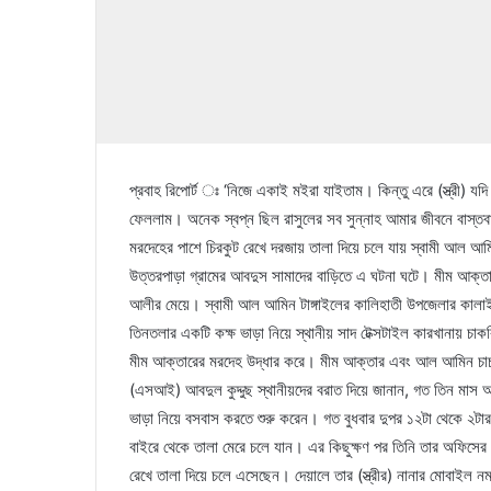
প্রবাহ রিপোর্ট ঃ ‘নিজে একাই মইরা যাইতাম। কিন্তু এরে (স্ত্রী) য
ফেললাম। অনেক স্বপ্ন ছিল রাসুলের সব সুন্নাহ আমার জীবনে বাস্তবায়
মরদেহের পাশে চিরকুট রেখে দরজায় তালা দিয়ে চলে যায় স্বামী আল আমি
উত্তরপাড়া গ্রামের আবদুস সামাদের বাড়িতে এ ঘটনা ঘটে। মীম আক্তার 
আলীর মেয়ে। স্বামী আল আমিন টাঙ্গাইলের কালিহাতী উপজেলার কালাই 
তিনতলার একটি কক্ষ ভাড়া নিয়ে স্থানীয় সাদ টেক্সটাইল কারখানায় চাক
মীম আক্তারের মরদেহ উদ্ধার করে। মীম আক্তার এবং আল আমিন চাচা
(এসআই) আবদুল কুদ্দুছ স্থানীয়দের বরাত দিয়ে জানান, গত তিন মাস 
ভাড়া নিয়ে বসবাস করতে শুরু করেন। গত বুধবার দুপর ১২টা থেকে ২টার ম
বাইরে থেকে তালা মেরে চলে যান। এর কিছুক্ষণ পর তিনি তার অফিসের 
রেখে তালা দিয়ে চলে এসেছেন। দেয়ালে তার (স্ত্রীর) নানার মোবাইল 