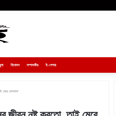
ুলা
বিনোদন
সম্পাদকীয়
ই-পেপার
াই মেরে ফেললাম’
ের জীবন নষ্ট করতো, তাই মেরে