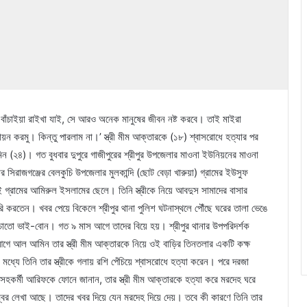
দি বাঁচাইয়া রাইখা যাই, সে আরও অনেক মানুষের জীবন নষ্ট করবে। তাই মাইরা
ন করমু। কিন্তু পারলাম না।’ স্ত্রী মীম আক্তারকে (১৮) শ্বাসরোধে হত্যার পর
ন (২৪)। গত বুধবার দুপুরে গাজীপুরের শ্রীপুর উপজেলার মাওনা ইউনিয়নের মাওনা
সিরাজগঞ্জের বেলকুচি উপজেলার মুলকান্দি (ছোট বেড়া খারুয়া) গ্রামের ইউসুফ
গ্রামের আমিরুল ইসলামের ছেলে। তিনি স্ত্রীকে নিয়ে আবদুস সামাদের বাসার
রি করতেন। খবর পেয়ে বিকেলে শ্রীপুর থানা পুলিশ ঘটনাস্থলে পৌঁছে ঘরের তালা ভেঙে
তো ভাই-বোন। গত ৯ মাস আগে তাদের বিয়ে হয়। শ্রীপুর থানার উপপরিদর্শক
আগে আল আমিন তার স্ত্রী মীম আক্তারকে নিয়ে ওই বাড়ির তিনতলার একটি কক্ষ
ধ্যে তিনি তার স্ত্রীকে গলায় রশি পেঁচিয়ে শ্বাসরোধে হত্যা করেন। পরে দরজা
সহকর্মী আরিফকে ফোনে জানান, তার স্ত্রী মীম আক্তারকে হত্যা করে মরদেহ ঘরে
নম্বর লেখা আছে। তাদের খবর দিয়ে যেন মরদেহ দিয়ে দেয়। তবে কী কারণে তিনি তার