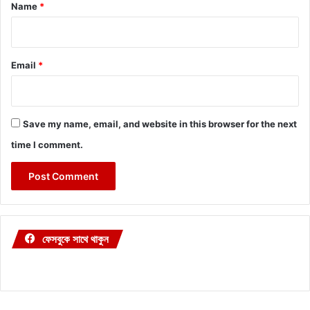
*
Name
*
Email
*
Save my name, email, and website in this browser for the next
time I comment.
ফেসবুকে সাথে থাকুন