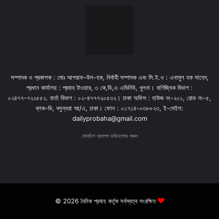
সম্পাদক ও প্রকাশক : মোঃ আশরাফ-উল-হক, নির্বাহী সম্পাদক এবং সি.ই.ও : এনামুল হক সাহেদ,
প্রধান কার্যালয় : প্রবাহ টাওয়ার, ৩ কে,ডি,এ এভিনিউ, খুলনা। বাণিজ্যিক বিভাগ :
০২৪৭৭-৭২২৫৫২. বার্তা বিভাগ : ০২-৪৭৭৭২০৫৩২। ঢাকা অফিস : হাউজ নং-২০১, রোড নং-৫,
ব্লক-ডি, বসুন্ধরা আ/এ, ঢাকা। ফোন : ০১৭১৪-০৩৮৮২৩, ই-মেইল:
dailyprobaha@gmail.com
মোবাইল অ্যাপস ডাউনলোড করুন
© 2026 দৈনিক প্রবাহ কর্তৃক সর্বস্বত্ব সংরক্ষিত