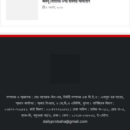
জকসু নেতাদের ওপর হামলার অভিযোগ
৫ আগস্ট, ২০২৬
সম্পাদক ও প্রকাশক : মোঃ আশরাফ-উল-হক, নির্বাহী সম্পাদক এবং সি.ই.ও : এনামুল হক সাহেদ,
প্রধান কার্যালয় : প্রবাহ টাওয়ার, ৩ কে,ডি,এ এভিনিউ, খুলনা। বাণিজ্যিক বিভাগ :
০২৪৭৭-৭২২৫৫২. বার্তা বিভাগ : ০২-৪৭৭৭২০৫৩২। ঢাকা অফিস : হাউজ নং-২০১, রোড নং-৫,
ব্লক-ডি, বসুন্ধরা আ/এ, ঢাকা। ফোন : ০১৭১৪-০৩৮৮২৩, ই-মেইল:
dailyprobaha@gmail.com