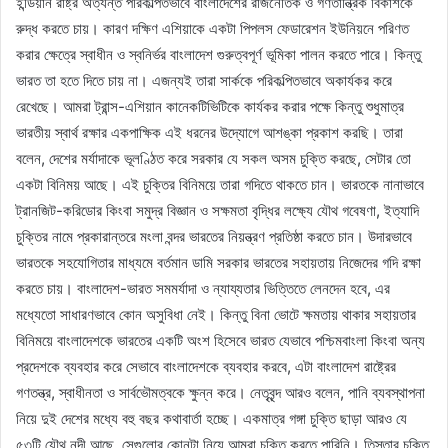
ইন্ডিয়ান রাষ্ট্র অত্যন্ত পরিকল্পিতভাবে বাংলাদেশের রাজনৈতিক ও গণতান্ত্রিক বিকাশকে
রুদ্ধ করতে চায়। কারণ দক্ষিণ এশিয়াকে একটা পিপলস ফেডারেশন ইউনিয়নে পরিণত
করার ক্ষেত্রে স্বাধীন ও স্বনির্ভর বাংলাদেশ গুরুত্বপূর্ণ ভূমিকা পালন করতে পারে। কিন্তু
ভারত তা হতে দিতে চায় না। এজন্যই তারা সার্ককে পরিকল্পিতভাবে অকার্যকর করে
রেখেছে। আমরা ট্রান্স-এশিয়ান কানেকটিভিটিকে কার্যকর করার পক্ষে কিন্তু শুধুমাত্র
ভারতীয় স্বার্থ রক্ষার একপাক্ষিক এই ধরনের উদ্যোগে আশঙ্কা প্রকাশ করছি। তারা
বলেন, দেশের মর্যাদাকে ভূলণ্ঠিত করে সরকার যে সকল অসম চুক্তি করছে, সেটার তো
একটা বিনিময় আছে। এই চুক্তির বিনিময়ে তারা গদিতে থাকতে চান। ভারতকে নানাভাবে
ট্রানজিট-করিডোর কিংবা সমুদ্র বিজ্ঞান ও সক্ষমতা বৃদ্ধির লক্ষ্যে যৌথ গবেষণা, ইত্যাদি
চুক্তির নামে প্রকারান্তরে মংলা বন্দর ভারতের নিয়ন্ত্রণ প্রতিষ্ঠা করতে চান। উদারভাবে
ভারতকে সহযোগিতার মাধ্যমে বর্তমান ডামি সরকার ভারতের সহায়তায় নিজেদের গদি রক্ষা
করতে চায়। বাংলাদেশ-ভারত সমমর্যাদা ও ন্যায্যতার ভিত্তিতে লেনদেন হবে, এর
মধ্যেতো সাধারণভাবে কোন অসুবিধা নেই। কিন্তু বিনা ভোটে ক্ষমতায় থাকার সহায়তার
বিনিময়ে বাংলাদেশকে ভারতের একটি অংশ হিসেবে ভারত যেভাবে পশ্চিমবাংলা কিংবা অন্য
প্রদেশকে ব্যবহার করে সেভাবে বাংলাদেশকে ব্যবহার করবে, এটা বাংলাদেশ রাষ্ট্রের
গণতন্ত্র, স্বাধীনতা ও সার্বভৌমত্বকে ক্ষুন্ন করে। নেতৃবৃন্দ আরও বলেন, পানি ব্যবস্থাপনা
নিয়ে দুই দেশের মধ্যে বহু বছর কথাবার্তা হচ্ছে। একমাত্র গঙ্গা চুক্তি ছাড়া আরও যে
৫৩টি যৌথ নদী আছে, সেগুলোর কোনটা নিয়ে আমরা চুক্তি করতে পারিনি। তিস্তার চুক্তি