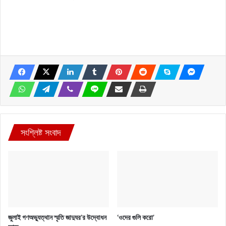
সংশ্লিষ্ট সংবাদ
জুলাই গণঅভ্যুত্থান স্মৃতি জাদুঘর’র উদ্বোধন
‘ওদের গুলি করো’