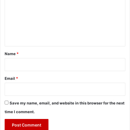
m
m
e
n
t
*
Name
*
Email
*
Save my name, email, and website in this browser for the next
time I comment.