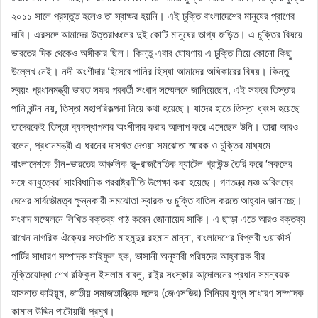
২০১১ সালে প্রস্তুত হলেও তা স্বাক্ষর হয়নি। এই চুক্তি বাংলাদেশের মানুষের প্রাণের
দাবি। এরসঙ্গে আমাদের উত্তরাঞ্চলের দুই কোটি মানুষের ভাগ্য জড়িত। এ চুক্তির বিষয়ে
ভারতের দিক থেকেও অঙ্গীকার ছিল। কিন্তু এবার ঘোষণায় এ চুক্তি নিয়ে কোনো কিছু
উল্লেখ নেই। নদী অংশীদার হিসেবে পানির হিস্যা আমাদের অধিকারের বিষয়। কিন্তু
স্বয়ং প্রধানমন্ত্রী ভারত সফর পরবর্তী সংবাদ সম্মেলনে জানিয়েছেন, এই সফরে তিস্তার
পানি বন্টন নয়, তিস্তা মহাপরিকল্পনা নিয়ে কথা হয়েছে। যাদের হাতে তিস্তা ধ্বংস হয়েছে
তাদেরকেই তিস্তা ব্যবস্থাপনার অংশীদার করার আলাপ করে এসেছেন উনি। তারা আরও
বলেন, প্রধানমন্ত্রী এ ধরনের দাসখত দেওয়া সমঝোতা স্মারক ও চুক্তির মাধ্যমে
বাংলাদেশকে চীন-ভারতের আঞ্চলিক ভূ-রাজনৈতিক ব্যাটেল গ্রাউন্ড তৈরি করে ‘সকলের
সঙ্গে বন্ধুত্বের’ সাংবিধানিক পররাষ্ট্রনীতি উপেক্ষা করা হয়েছে। গণতন্ত্র মঞ্চ অবিলম্বে
দেশের সার্বভৌমত্ব ক্ষুন্নকারী সমঝোতা স্বারক ও চুক্তি বাতিল করতে আহ্বান জানাচ্ছে।
সংবাদ সম্মেলনে লিখিত বক্তব্য পাঠ করেন জোনায়েদ সাকি। এ ছাড়া এতে আরও বক্তব্য
রাখেন নাগরিক ঐক্যের সভাপতি মাহমুদুর রহমান মান্না, বাংলাদেশের বিপ্লবী ওয়ার্কার্স
পার্টির সাধারণ সম্পাদক সাইফুল হক, ভাসানী অনুসারী পরিষদের আহ্বায়ক বীর
মুক্তিযোদ্ধা শেখ রফিকুল ইসলাম বাবলু, রাষ্ট্র সংস্কার আন্দোলনের প্রধান সমন্বয়ক
হাসনাত কাইয়ূম, জাতীয় সমাজতান্ত্রিক দলের (জেএসডির) সিনিয়র যুগ্ন সাধারণ সম্পাদক
কামাল উদ্দিন পাটোয়ারী প্রমুখ।