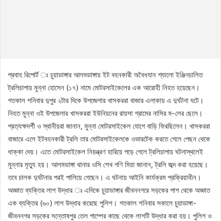
প্রবাহ রিপোর্ট ঃ চুয়াডাঙ্গার আলমডাঙ্গায় ইট বহনকারী অবৈধযান শ্যালো ইঞ্জিনচালিত
ট্রলিচাপায় মুন্না হোসেন (১৭) নামে মোটরসাইকেলের এক আরোহী নিহত হয়েছেন।
গতকাল শনিবার দুপুর ২টার দিকে উপজেলার খাসকররা বাজার এলাকায় এ দুর্ঘটনা ঘটে।
নিহত মুন্না ওই উপজেলার খাসকররা ইউনিয়নের রায়সা গ্রামের নাসির ম-লের ছেলে।
প্রত্যক্ষদর্শী ও স্থানীয়রা জানান, মুন্না মোটরসাইকেল যোগে বাড়ি ফিরছিলেন। খাসকররা
বাজারে এলে ইটবহনকারী ট্রলি তার মোটরসাইকেলকে ওভারটেক করতে গেলে পেছন থেকে
ধাক্কা দেয়। এতে মোটরসাইকেল নিয়ন্ত্রণ হারিয়ে পড়ে গেলে ট্রলিচাপায় ঘটনাস্থলেই
মুন্নার মৃত্যু হয়। আলমডাঙ্গা থানার ওসি শেখ গণি মিয়া জানান, ট্রলি জব্দ করা হয়েছে।
তবে চালক দুর্ঘটনার পরই পালিয়ে গেছেন। এ ঘটনায় আইনি কার্যক্রম প্রক্রিয়াধীন।
অজ্ঞাত ব্যক্তির লাশ উদ্ধার ঃ এদিকে চুয়াডাঙ্গার জীবননগরে সড়কের পাশ থেকে অজ্ঞাত
এক ব্যক্তির (৬০) লাশ উদ্ধার করেছে পুলিশ। গতকাল শনিবার সকালে চুয়াডাঙ্গা-
জীবননগর সড়কের সন্তোষপুর তেল পাম্পের কাছে থেকে লাশটি উদ্ধার করা হয়। পুলিশ ও