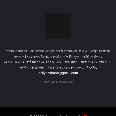
সম্পাদক ও প্রকাশক : মোঃ আশরাফ-উল-হক, নির্বাহী সম্পাদক এবং সি.ই.ও : এনামুল হক সাহেদ,
প্রধান কার্যালয় : প্রবাহ টাওয়ার, ৩ কে,ডি,এ এভিনিউ, খুলনা। বাণিজ্যিক বিভাগ :
০২৪৭৭-৭২২৫৫২. বার্তা বিভাগ : ০২-৪৭৭৭২০৫৩২। ঢাকা অফিস : হাউজ নং-২০১, রোড নং-৫,
ব্লক-ডি, বসুন্ধরা আ/এ, ঢাকা। ফোন : ০১৭১৪-০৩৮৮২৩, ই-মেইল:
dailyprobaha@gmail.com
মোবাইল অ্যাপস ডাউনলোড করুন