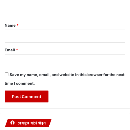
n
t
*
Name
*
Email
*
Save my name, email, and website in this browser for the next
time I comment.
ফেসবুকে সাথে থাকুন