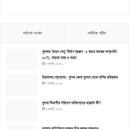
সর্বশেষ সংবাদ
সর্বাধিক পঠিত
খুলনার ‘ভৈরব সেতু’ নির্মাণ প্রকল্প : ৫ বছরে কাজের অগ্রগতি
২০%, বাড়ছে সময় ও খরচ!
৯ আগস্ট, ২০২৬
ইয়াবাসহ গ্রেপ্তার : খুলনা জেলা যুবদল থেকে নাসির বহিষ্কার
৯ আগস্ট, ২০২৬
খুলনা বিভাগীয় পরিবেশ অধিদপ্তরে হচ্ছেটা কী?
৯ আগস্ট, ২০২৬
যশোরে হানি ট্র্যাপ চক্রের তিন সদস্য পাকড়াও