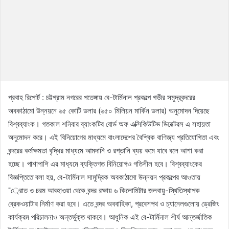
প্রবাহ রিপোর্ট : চট্টগ্রাম নগরের পতেঙ্গায় বে-টার্মিনাল প্রকল্পে গভীর সমুদ্রবন্দরের
অবকাঠামো উন্নয়নে ৬৫ কোটি ডলার (৬৫০ মিলিয়ন মার্কিন ডলার) অনুমোদন দিয়েছে
বিশ্বব্যাংক। গতকাল শনিবার ব্যাংকটির বোর্ড অফ এক্সিকিউটিভ ডিরেক্টরস এ সহায়তা
অনুমোদন করে। এই বিনিয়োগের মাধ্যমে বাংলাদেশের বৈশ্বিক বাণিজ্য প্রতিযোগিতা এবং
বন্দরের কর্মক্ষমতা বৃদ্ধির মাধ্যমে আমদানি ও রপ্তানি ব্যয় কমে যাবে বলে আশা করা
হচ্ছে। পাশাপাশি এর মাধ্যমে ব্যক্তিগত বিনিয়োগও গতিশীল হবে। বিশ্বব্যাংকের
বিজ্ঞপ্তিতে বলা হয়, বে-টার্মিনাল সামুদ্রিক অবকাঠামো উন্নয়ন প্রকল্পের আওতায়
¯্রােত ও চরম আবহাওয়া থেকে বন্দর রক্ষায় ৬ কিলোমিটার জলবায়ু-স্থিতিস্থাপক
ব্রেকওয়াটার নির্মাণ করা হবে। এতে বন্দর অববাহিকা, প্রবেশপথ ও চ্যানেলগুলোয় ড্রেজিং
কার্যক্রম পরিচালনাও অন্তর্ভুক্ত থাকবে। আধুনিক এই বে-টার্মিনাল শীর্ষ আন্তর্জাতিক