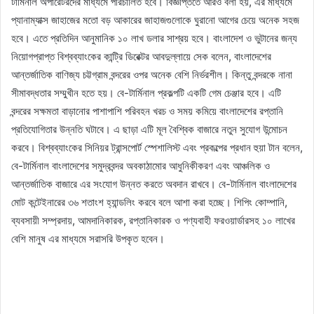
টার্মিনাল অপারেটরদের মাধ্যমে পরিচালিত হবে। বিজ্ঞপ্তিতে আরও বলা হয়, এর মাধ্যমে
প্যানাম্যাক্স জাহাজের মতো বড় আকারের জাহাজগুলোকে ঘুরানো আগের চেয়ে অনেক সহজ
হবে। এতে প্রতিদিন আনুমানিক ১০ লাখ ডলার সাশ্রয় হবে। বাংলাদেশ ও ভুটানের জন্য
নিয়োগপ্রাপ্ত বিশ্বব্যাংকের কান্ট্রি ডিরেক্টর আবদুল্লায়ে সেক বলেন, বাংলাদেশের
আন্তর্জাতিক বাণিজ্য চট্টগ্রাম বন্দরের ওপর অনেক বেশি নির্ভরশীল। কিন্তু বন্দরকে নানা
সীমাবদ্ধতার সম্মুখীন হতে হয়। বে-টার্মিনাল প্রকল্পটি একটি গেম চেঞ্জার হবে। এটি
বন্দরের সক্ষমতা বাড়ানোর পাশাপাশি পরিবহন খরচ ও সময় কমিয়ে বাংলাদেশের রপ্তানি
প্রতিযোগিতার উন্নতি ঘটাবে। এ ছাড়া এটি মূল বৈশ্বিক বাজারে নতুন সুযোগ উন্মোচন
করবে। বিশ্বব্যাংকের সিনিয়র ট্রান্সপোর্ট স্পেশালিস্ট এবং প্রকল্পের প্রধান হুয়া টান বলেন,
বে-টার্মিনাল বাংলাদেশের সমুদ্রবন্দর অবকাঠামোর আধুনিকীকরণ এবং আঞ্চলিক ও
আন্তর্জাতিক বাজারে এর সংযোগ উন্নত করতে অবদান রাখবে। বে-টার্মিনাল বাংলাদেশের
মোট কন্টেইনারের ৩৬ শতাংশ হ্যান্ডলিং করবে বলে আশা করা হচ্ছে। শিপিং কোম্পানি,
ব্যবসায়ী সম্প্রদায়, আমদানিকারক, রপ্তানিকারক ও পণ্যবাহী ফরওয়ার্ডারসহ ১০ লাখের
বেশি মানুষ এর মাধ্যমে সরাসরি উপকৃত হবেন।