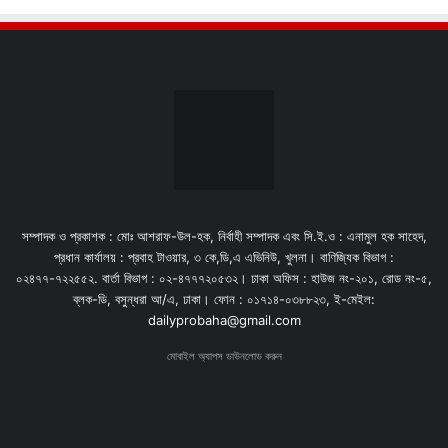
সম্পাদক ও প্রকাশক : মোঃ আশরাফ-উল-হক, নির্বাহী সম্পাদক এবং সি.ই.ও : এনামুল হক সাহেদ,
প্রধান কার্যালয় : প্রবাহ টাওয়ার, ৩ কে,ডি,এ এভিনিউ, খুলনা। বাণিজ্যিক বিভাগ :
০২৪৭৭-৭২২৫৫২. বার্তা বিভাগ : ০২-৪৭৭৭২০৫৩২। ঢাকা অফিস : হাউজ নং-২০১, রোড নং-৫,
ব্লক-ডি, বসুন্ধরা আ/এ, ঢাকা। ফোন : ০১৭১৪-০৩৮৮২৩, ই-মেইল:
dailyprobaha@gmail.com
মোবাইল অ্যাপস ডাউনলোড করুন