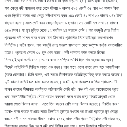
৮৭৭ কোটি ৫৩ লাখ ৫১ হাজার ৫৫৩ টাকা ব্যয় বাড়ানো হয়। এতে ভ্যাট ও ট্যাক্সসহ
পদ্মা সেতুর নদী শাসনের ব্যয় বেড়ে দাঁড়ায় ৯ হাজার ৫৮৫ কোটি ৩৪ লাখ ৯৩ হাজার টাকা।
এখন দ্বিতীয় দফায় পদ্মা সেতুর নদীশাসনের ব্যয় ২৪৯ কোটি ৪২ লাখ ৫২ হাজার ৩৪৯ টাকা
বাড়ানো হলো। এতে মোট ব্যয় বেড়ে দাঁড়ালো ৯ হাজার ৮৩৪ কোটি ৭৭ লাখ ৪৫ হাজার
৩৪৯ টাকা। যা মূল চুক্তি থেকে ১২ দশমিক ৯৪ শতাংশ বেশি। পদ্মা বহুমুখী সেতু নির্মাণ
প্রকল্পের নদী শাসন কাজ করছে চিনা ঠিকাদারি প্রতিষ্ঠান সিনোহাইড্রো করপোরেশন
লিমিটেড। সচিব বলেন, পদ্মা বহুমুখী সেতু প্রকল্প বাংলাদেশ সেতু কর্তৃপক্ষ কর্তৃক বাস্তবায়িত
হচ্ছে। প্রকল্পের মেয়াদ ৩০ জুন শেষ হচ্ছে। নদী শাসনের কাজ করছে চিনের
সিনোহাইড্রো কর্পোরেশন। তাদের কাজ সমাপ্তির তারিখ ছিল গত বছরের ৩০ জুন।
ডিফেক্ট লাইবিলিটি পিরিয়ড আছে এক বছর। তার মানে এদের কাছে শেষ হবে আগামীকাল
(আজ রোববার)। তিনি বলেন, এই সময়ে ঠিকাদারকে অতিরিক্ত কিছু কাজ করতে হয়েছে।
দুটি কারণে অতিরিক্ত কাজ করতে হয়েছে। একটা হলো প্রকল্পের জাজিরা প্রান্তে নদী
শাসন কাজের সীমানায় অবস্থিত কাঠালাবাড়ি ফেরি ঘাট, লঞ্চ ঘাট এবং আশেপাশের প্রায়
এক কিলোমিটার দৈর্ঘ্যরে নৌযোগাযোগ ব্যবস্থা সচল করার জন্য বিআইডব্লিউ থেকে
জায়গা পেতে বিলম্ব হওয়া। এতে তিন বছরের বেশি সময় বিলম্ব হয়েছে। দ্বিতীয় কারণ
হলো- কাজ করতে যাওয়ার সময় ডিজাইন চূড়ান্ত হওয়ার পর মাওয়া প্রান্তে মূল সেতুর
ওজনে নদী শাসন কাজের সীমানা বরাবর ২০১২ সালে নদীর প্রচ- ¯্রােতে নদী ভাঙন হয়,
ঠিকাদারের কাজের কিছু অংশ নদী গর্ভে বিলীন হয়ে যায়। ফলে ডিজাইন পরিবর্তনের