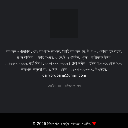
সম্পাদক ও প্রকাশক : মোঃ আশরাফ-উল-হক, নির্বাহী সম্পাদক এবং সি.ই.ও : এনামুল হক সাহেদ,
প্রধান কার্যালয় : প্রবাহ টাওয়ার, ৩ কে,ডি,এ এভিনিউ, খুলনা। বাণিজ্যিক বিভাগ :
০২৪৭৭-৭২২৫৫২. বার্তা বিভাগ : ০২-৪৭৭৭২০৫৩২। ঢাকা অফিস : হাউজ নং-২০১, রোড নং-৫,
ব্লক-ডি, বসুন্ধরা আ/এ, ঢাকা। ফোন : ০১৭১৪-০৩৮৮২৩, ই-মেইল:
dailyprobaha@gmail.com
মোবাইল অ্যাপস ডাউনলোড করুন
© 2026 দৈনিক প্রবাহ কর্তৃক সর্বস্বত্ব সংরক্ষিত