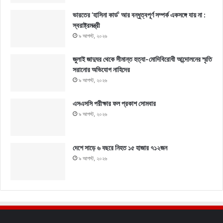
ভারতের ‘হাসিনা কার্ড’ আর বন্ধুত্বপূর্ণ সম্পর্ক একসঙ্গে যায় না :
স্বরাষ্ট্রমন্ত্রী
৯ আগস্ট, ২০২৬
জুলাই জাদুঘর থেকে সীমান্ত হত্যা-মোদিবিরোধী আন্দোলনের স্মৃতি
সরানোর অভিযোগ নাহিদের
৯ আগস্ট, ২০২৬
এসএসসি পরীক্ষার ফল প্রকাশ সোমবার
৯ আগস্ট, ২০২৬
দেশে সাড়ে ৬ বছরে নিহত ১৫ হাজার ৭১২জন
৯ আগস্ট, ২০২৬