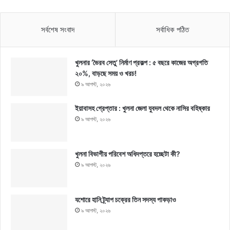
সর্বশেষ সংবাদ
সর্বাধিক পঠিত
খুলনার ‘ভৈরব সেতু’ নির্মাণ প্রকল্প : ৫ বছরে কাজের অগ্রগতি
২০%, বাড়ছে সময় ও খরচ!
৯ আগস্ট, ২০২৬
ইয়াবাসহ গ্রেপ্তার : খুলনা জেলা যুবদল থেকে নাসির বহিষ্কার
৯ আগস্ট, ২০২৬
খুলনা বিভাগীয় পরিবেশ অধিদপ্তরে হচ্ছেটা কী?
৯ আগস্ট, ২০২৬
যশোরে হানি ট্র্যাপ চক্রের তিন সদস্য পাকড়াও
৯ আগস্ট, ২০২৬