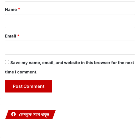
*
Name
*
Email
*
Save my name, email, and website in this browser for the next
time I comment.
ফেসবুকে সাথে থাকুন