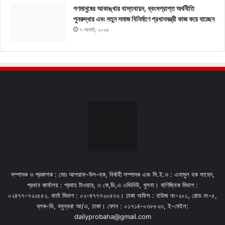
গণমানুষের আকাঙ্খার বাস্তবায়ন, ধ্বংসপ্রাপ্ত অর্থনীতি
পুনরুদ্ধার এবং নতুন সমাজ বিনির্মাণে প্রধানমন্ত্রী কাজ করে যাচ্ছেন
৭ আগস্ট, ২০২৬
সম্পাদক ও প্রকাশক : মোঃ আশরাফ-উল-হক, নির্বাহী সম্পাদক এবং সি.ই.ও : এনামুল হক সাহেদ,
প্রধান কার্যালয় : প্রবাহ টাওয়ার, ৩ কে,ডি,এ এভিনিউ, খুলনা। বাণিজ্যিক বিভাগ :
০২৪৭৭-৭২২৫৫২. বার্তা বিভাগ : ০২-৪৭৭৭২০৫৩২। ঢাকা অফিস : হাউজ নং-২০১, রোড নং-৫,
ব্লক-ডি, বসুন্ধরা আ/এ, ঢাকা। ফোন : ০১৭১৪-০৩৮৮২৩, ই-মেইল:
dailyprobaha@gmail.com