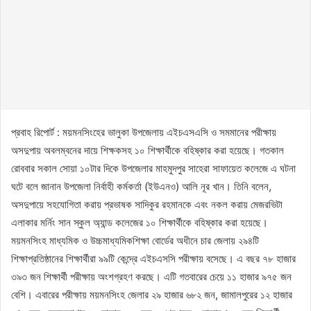
প্রবাহ রিপোর্ট : ময়মনসিংহের ভালুকা উপজেলায় এইচএসএসি ও সমমানের পরীক্ষায়
অসদুপায় অবলম্বনের দায়ে শিক্ষকসহ ১০ শিক্ষার্থীকে বহিষ্কার করা হয়েছে। গতকাল
রোববার সকাল সোয়া ১০টার দিকে উপজেলার মাহমুদপুর সাহেরা সাফায়েত কলেজে এ ঘটনা
ঘটে বলে জানান উপজেলা নির্বাহী কর্মকর্তা (ইউএনও) আলি নূর খান। তিনি বলেন,
অসদুপায়ে সহযোগিতা করায় প্রভাষক সাদিকুর রহমানকে এবং নকল করায় মেজরভিটা
এলাকার মর্নিং সান স্কুল অ্যান্ড কলেজের ১০ শিক্ষার্থীকে বহিষ্কার করা হয়েছে।
ময়মনসিংহ মাধ্যমিক ও উচ্চমাধ্যমিকশিক্ষা বোর্ডের অধীনে চার জেলায় ২৯৪টি
শিক্ষাপ্রতিষ্ঠানের শিক্ষার্থীরা ৯৯টি কেন্দ্রে এইচএসসি পরীক্ষায় বসেছে। এ বছর ৭৮ হাজার
৩৯৩ জন শিক্ষার্থী পরীক্ষায় অংশগ্রহণ করছে। এটি গতবারের চেয়ে ১১ হাজার ৯৭৫ জন
বেশি। এবারের পরীক্ষায় ময়মনসিংহ জেলার ২৯ হাজার ৬৮২ জন, জামালপুরের ১২ হাজার