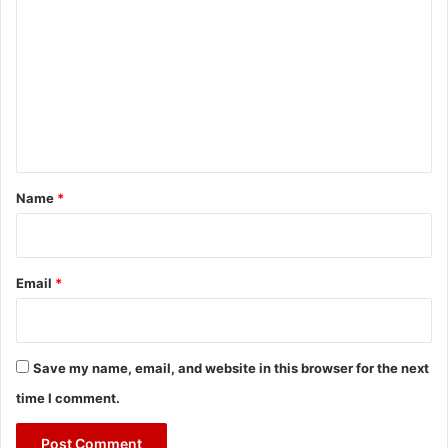
o
m
m
e
n
t
*
Name
*
Email
*
Save my name, email, and website in this browser for the next
time I comment.