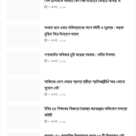
শেখ হাসিনাকে সরকার কেন নিজ দায়িত্বে ফিরিয়ে আনছে না
৭ আগস্ট, ২০২৬
সংঘাত হলে এবার পাকিস্তানের পাশে সউদী ও তুরস্ক : মক্কা
চুক্তি নিয়ে উদ্বেগে ভারত
৭ আগস্ট, ২০২৬
গণভোটের অধিকার চুরি করেছে সরকার : নাহিদ ইসলাম
৭ আগস্ট, ২০২৬
সাকিবের দেশে ফেরার প্রশ্নে ক্রীড়া প্রতিমন্ত্রীÑ‘আর কোনো
সুযোগ নেই’
৭ আগস্ট, ২০২৬
ইবির ৪৪ শিক্ষকের বিরুদ্ধে নৈরাজ্য ষড়যন্ত্রের অভিযোগ তদন্তে
কমিটি
৭ আগস্ট, ২০২৬
কয়রার ১৪২ প্রাথমিক বিদ্যালয়ের মধ্যে ৮৩ টি বিদ্যালয়ে নেই