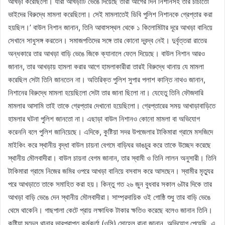
আখড়া করেছিলো। যারা আখড়াটি ভেঙে দিয়েছে তারা আগের দিন নিশানসহ তার চাচাতো
ভাইদের বিরুদ্ধে মামলা করেছিলো। সেই মামলাতেই ডিবি পুলিশ নিশানকে গ্রেপ্তার করা
হয়ছিল।’ বাউল নিশান জানান, তিনি আবাসস্থল থেকে ১ কিলোমিটার দূরে আখড়া বানিয়ে
সেখানে সাধুসঙ্গ করতেন। সমাজপতিদের সঙ্গে তার কোনো দ্বন্দ্ব নেই। দুর্বৃত্তরা রাতের
অন্ধকারে তার আখড়া বাড়ি ভেঙে জিকে ক্যানালে ফেলে দিয়েছে। বাউল নিশান আরও
জানান, তার আখড়ায় হামলা করার আগে হামলাকারীরা তারই বিরুদ্ধে থানায় যে মামলা
করেছিল সেটা তিনি জানতেন না। অতিরিক্ত পুলিশ সুপার পলাশ কান্তি নাথও জানান,
নিশানের বিরুদ্ধে মামলা হয়েছিলো সেটা তার জানা ছিলো না। যেহেতু তিনি ফৌজদারি
মামলার আসামি তাই তাকে গ্রেপ্তার দেখানো হয়েছিলো। গ্রেপ্তারের সময় আখাড়াবাড়িতে
হামলার ঘটনা পুলিশ জানতো না। এছাড়া বাউল নিশানও কোনো মামলা বা অভিযোগ
করেননি বলে পুলিশ জানিয়েছে। এদিকে, কুষ্টিয়া সদর উপজেলার টাকিমারা গ্রামে মসজিদে
মাইকিং করে স্থানীয় বৃদ্ধা বাউল চায়না বেগমে বাড়িঘর ভাঙচুর করে তাকে উচ্ছেদ করেছে
স্থানীয় মৌলবাদীরা। বাউল চায়না বেগম জানান, তার স্বামী ও তিনি লালন অনুসারী। তিনি
টাকিমারা গ্রামে নিজের জমির ওপরে আখড়া বানিয়ে বসবাস করে আসছেন। স্বামীর মৃত্যুর
পরে আখড়াতে তাকে সমাহিত করা হয়। কিন্তু গত ২৬ জুন বুধবার সকাল ৬টার দিকে তার
আখড়া বাড়ি ভেঙে দেন স্থানীয় মৌলবাদীরা। সাম্প্রদায়িক ওই গোষ্ঠি শুধু তার বাড়ি ভেঙে
থেমে থাকেনি। গাছপালা কেটে প্রায় লক্ষাধিক টাকার ক্ষতিও করেছে বলেও জানান তিনি।
কুষ্টিয়া মডেল থানার ভারপ্রাপ্ত কর্মকর্তা (ওসি) সোহেল রানা জানান, অভিযোগ পেয়েছি, এ