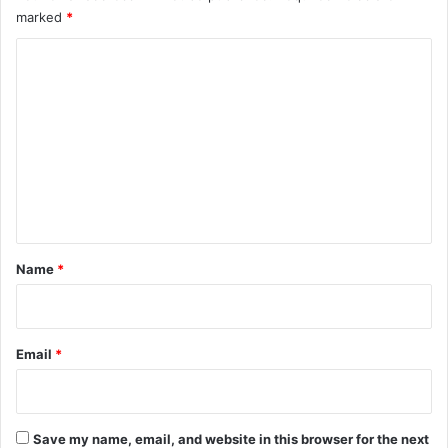
marked
*
C
o
m
m
e
n
t
*
Name
*
Email
*
Save my name, email, and website in this browser for the next