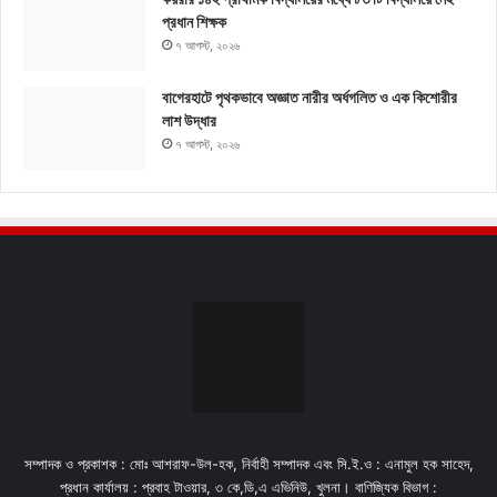
প্রধান শিক্ষক
৭ আগস্ট, ২০২৬
বাগেরহাটে পৃথকভাবে অজ্ঞাত নারীর অর্ধগলিত ও এক কিশোরীর
লাশ উদ্ধার
৭ আগস্ট, ২০২৬
সম্পাদক ও প্রকাশক : মোঃ আশরাফ-উল-হক, নির্বাহী সম্পাদক এবং সি.ই.ও : এনামুল হক সাহেদ,
প্রধান কার্যালয় : প্রবাহ টাওয়ার, ৩ কে,ডি,এ এভিনিউ, খুলনা। বাণিজ্যিক বিভাগ :